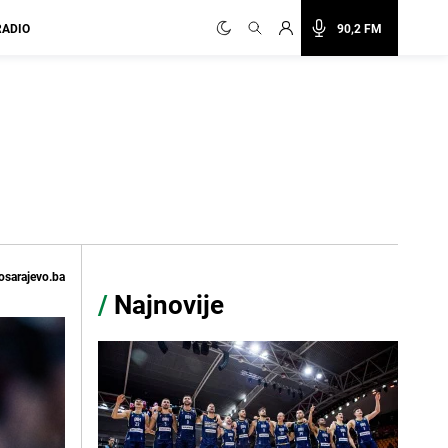
RADIO
90,2 FM
osarajevo.ba
/
Najnovije