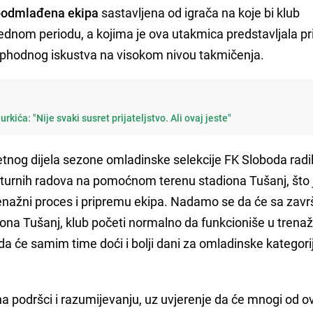
podmlađena ekipa
sastavljena od igrača na koje bi klub
dnom periodu, a kojima je ova utakmica predstavljala pri
ophodnog iskustva na visokom nivou takmičenja.
kića: "Nije svaki susret prijateljstvo. Ali ovaj jeste"
jetnog dijela sezone omladinske selekcije FK Sloboda radi
turnih radova na pomoćnom terenu stadiona Tušanj, što 
enažni proces i pripremu ekipa. Nadamo se da će sa zav
na Tušanj, klub početi normalno da funkcioniše u tren
da će samim time doći i bolji dani za omladinske kategori
 podršci i razumijevanju, uz uvjerenje da će mnogi od o