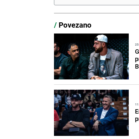
/
Povezano
25
G
p
B
11
E
p