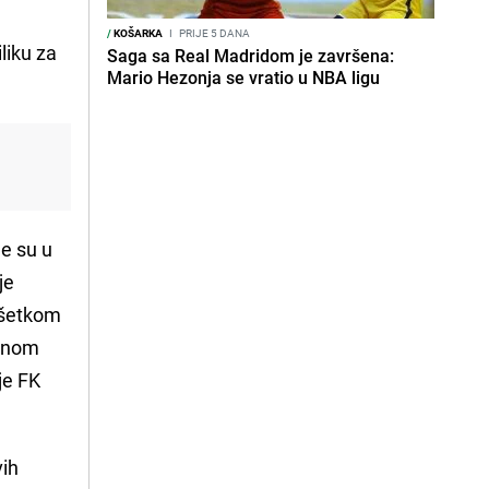
/
KOŠARKA
I
PRIJE 5 DANA
liku za
Saga sa Real Madridom je završena:
Mario Hezonja se vratio u NBA ligu
le su u
je
ršetkom
ažnom
je FK
vih