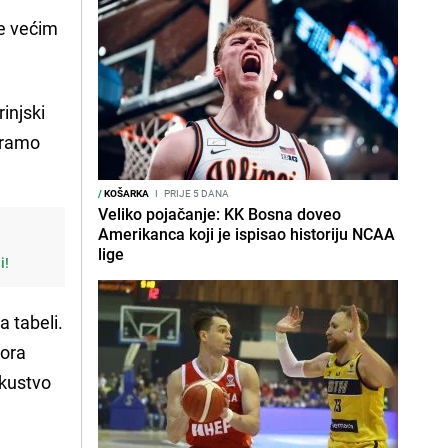
je većim
injski
tramo
/
KOŠARKA
I
PRIJE 5 DANA
Veliko pojačanje: KK Bosna doveo
Amerikanca koji je ispisao historiju NCAA
lige
i!
a tabeli.
iora
skustvo