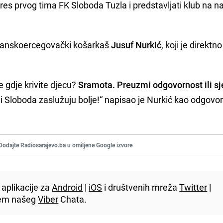
dres prvog tima FK Sloboda Tuzla i predstavljati klub na n
bosanskoercegovački košarkaš
Jusuf Nurkić
, koji je direktno
e gdje krivite djecu?
Sramota. Preuzmi odgovornost ili sj
 i Sloboda zaslužuju bolje!“ napisao je Nurkić kao odgovo
Dodajte Radiosarajevo.ba u omiljene Google izvore
aplikacije za
Android
|
iOS
i društvenih mreža
Twitter
|
utem našeg
Viber
Chata.