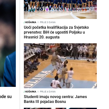
/
KOŠARKA
I
PRIJE 3 DANA
Uoči početka kvalifikacija za Svjetsko
prvenstvo: BiH će ugostiti Poljsku u
Hrasnici 20. augusta
/
KOŠARKA
I
PRIJE 4 DANA
bode su
Studenti imaju novog centra: James
Banks III pojačao Bosnu