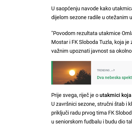
U saopćenju navode kako utakmica n
dijelom sezone radile u otežanim 
"Povodom rezultata utakmice Omla
Mostar i FK Sloboda Tuzla, koja 
važnim upoznati javnost sa okolnos
TRENDING
Dva nebeska spekta
Prije svega, riječ je o
utakmici koja
U završnici sezone, stručni štab i 
priključi radu prvog tima FK Sloboda
u seniorskom fudbalu i budu dio t