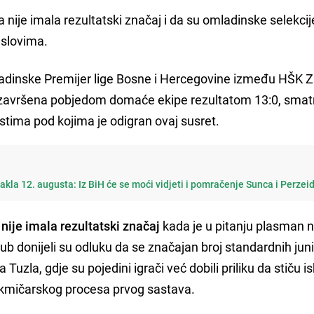
ije imala rezultatski značaj i da su omladinske selekci
uslovima.
dinske Premijer lige Bosne i Hercegovine između HŠK Zr
je završena pobjedom domaće ekipe rezultatom 13:0, sma
tima pod kojima je odigran ovaj susret.
kla 12. augusta: Iz BiH će se moći vidjeti i pomračenje Sunca i Perzeid
 nije imala rezultatski značaj
kada je u pitanju plasman n
klub donijeli su odluku da se značajan broj standardnih jun
 Tuzla, gdje su pojedini igrači već dobili priliku da stiču i
akmičarskog procesa prvog sastava.