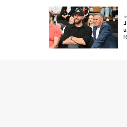
10
J
u
r