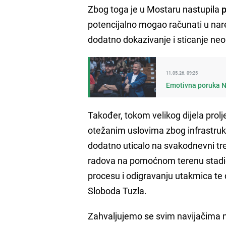
Zbog toga je u Mostaru nastupila
potencijalno mogao računati u nare
dodatno dokazivanje i sticanje ne
11.05.26. 09:25
Emotivna poruka Nur
Također, tokom velikog dijela prol
otežanim uslovima zbog infrastruk
dodatno uticalo na svakodnevni tr
radova na pomoćnom terenu stadio
procesu i odigravanju utakmica te 
Sloboda Tuzla.
Zahvaljujemo se svim navijačima na