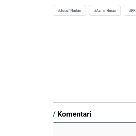
#Jusuf Nurkić
#Azmir Husić
#FK
/
Komentari