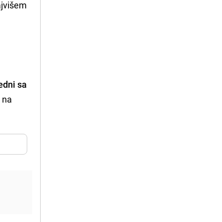
ajvišem
edni sa
r na