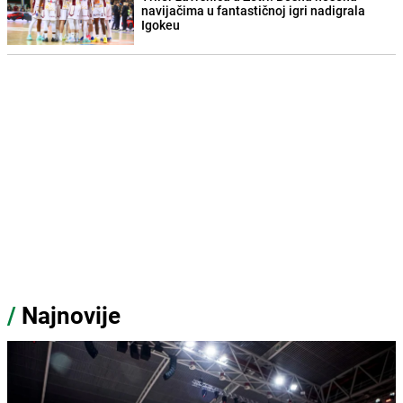
navijačima u fantastičnoj igri nadigrala
Igokeu
/
Najnovije