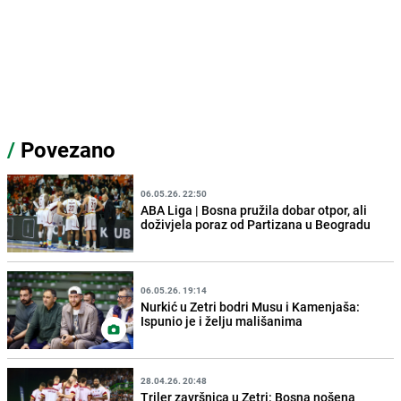
/
Povezano
06.05.26. 22:50
ABA Liga | Bosna pružila dobar otpor, ali
doživjela poraz od Partizana u Beogradu
06.05.26. 19:14
Nurkić u Zetri bodri Musu i Kamenjaša:
Ispunio je i želju mališanima
28.04.26. 20:48
Triler završnica u Zetri: Bosna nošena