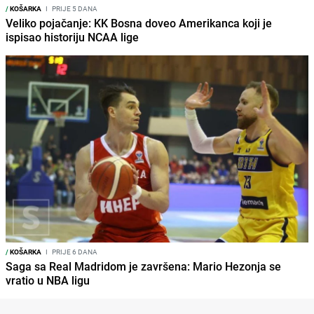
/
KOŠARKA
I
PRIJE 5 DANA
Veliko pojačanje: KK Bosna doveo Amerikanca koji je
ispisao historiju NCAA lige
/
KOŠARKA
I
PRIJE 6 DANA
Saga sa Real Madridom je završena: Mario Hezonja se
vratio u NBA ligu