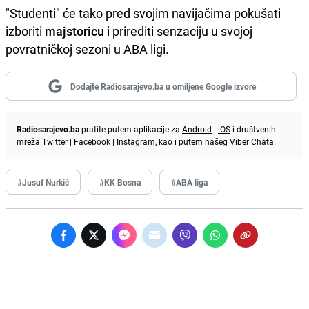
"Studenti" će tako pred svojim navijačima pokušati
izboriti
majstoricu
i prirediti senzaciju u svojoj
povratničkoj sezoni u ABA ligi.
Dodajte Radiosarajevo.ba u omiljene Google izvore
Radiosarajevo.ba
pratite putem aplikacije za
Android
|
iOS
i društvenih
mreža
Twitter
|
Facebook
|
Instagram
, kao i putem našeg
Viber
Chata.
#Jusuf Nurkić
#KK Bosna
#ABA liga