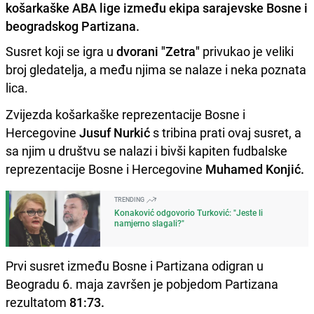
košarkaške ABA lige između ekipa sarajevske Bosne i
beogradskog Partizana.
Susret koji se igra u
dvorani "Zetra"
privukao je veliki
broj gledatelja, a među njima se nalaze i neka poznata
lica.
Zvijezda košarkaške reprezentacije Bosne i
Hercegovine
Jusuf Nurkić
s tribina prati ovaj susret, a
sa njim u društvu se nalazi i bivši kapiten fudbalske
reprezentacije Bosne i Hercegovine
Muhamed Konjić.
TRENDING
Konaković odgovorio Turković: "Jeste li
namjerno slagali?"
Prvi susret između Bosne i Partizana odigran u
Beogradu 6. maja završen je pobjedom Partizana
rezultatom
81:73.