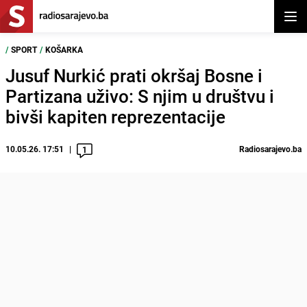
Otvor
/
SPORT
/
KOŠARKA
Jusuf Nurkić prati okršaj Bosne i
Partizana uživo: S njim u društvu i
bivši kapiten reprezentacije
10.05.26. 17:51
Radiosarajevo.ba
1