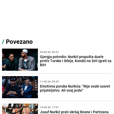
/
Povezano
25.05.26. 09:27
Gjergja potvrdio: Nurkić propušta duele
protiv Turske i Srbije, Kondić ne želi igrati za
BiH
11.05.26. 09:25
Emotivna poruka Nurkića: "Nije svaki susret
prijateljstvo. Ali ovaj jeste"
10.05.26. 17:51
Jusuf Nurkić prati okršaj Bosne i Partizana