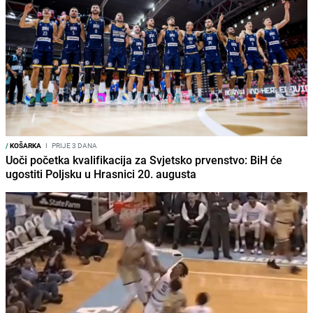
/
KOŠARKA
I
PRIJE 3 DANA
Uoči početka kvalifikacija za Svjetsko prvenstvo: BiH će
ugostiti Poljsku u Hrasnici 20. augusta