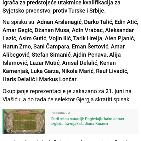
igrača za predstojeće utakmice kvalifikacija za
Svjetsko prvenstvo, protiv Turske i Srbije.
Na spisku su:
Adnan Arslanagić, Darko Talić, Edin Atić,
Amar Gegić, Džanan Musa, Adin Vrabac, Aleksandar
Lazić, Asim Gutić, Vojin Ilić, Tarik Hrelja, Alen Pjanić,
Harun Zrno, Sani Čampara, Eman Šertović, Amar
Alibegović, Stefan Simanić, Ajdin Penava, Alija
Islamović, Lazar Mutić, Amsal Delalić, Kenan
Kamenjaš, Luka Garza, Nikola Marić, Reuf Livadić,
Haris Delalić i Markus Lončar
.
Okupljanje reprezentacije je zakazano za
21. juni
na
Vlašiću, a do tada će selektor Gjergja skratiti spisak.
TRENDING
Radi se na sanaciji: Pogledajte kako danas
izgleda travnjak stadiona Koševo