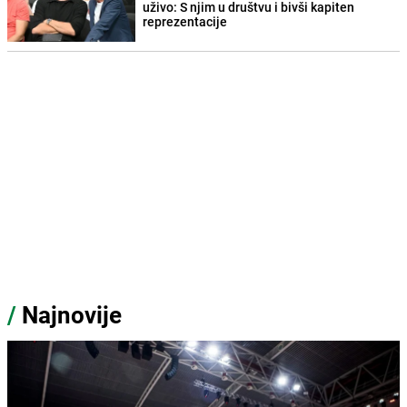
uživo: S njim u društvu i bivši kapiten
reprezentacije
/
Najnovije