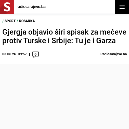
Otvor
/
SPORT
/
KOŠARKA
Gjergja objavio širi spisak za mečeve
protiv Turske i Srbije: Tu je i Garza
03.06.26. 09:57
Radiosarajevo.ba
0