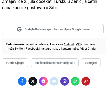
Zmajevi će 2. jula dočekati Tursku u Zenici, a četiri
dana kasnije gostovati u Srbiji.
Dodajte Radiosarajevo.ba u omiljene Google izvore
Radiosarajevo.ba
pratite putem aplikacije za
Android
|
iOS
i društvenih
mreža
Twitter
|
Facebook
|
Instagram
, kao i putem našeg
Viber
Chata.
#Dario Gjergja
#košarkaška reprezentacija BiH
#Zmajevi