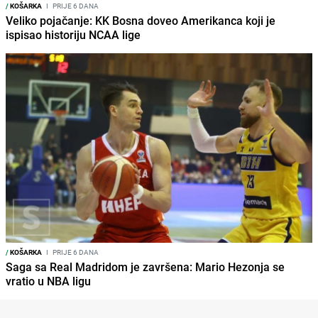
/
KOŠARKA
I
PRIJE 6 DANA
Veliko pojačanje: KK Bosna doveo Amerikanca koji je
ispisao historiju NCAA lige
/
KOŠARKA
I
PRIJE 6 DANA
Saga sa Real Madridom je završena: Mario Hezonja se
vratio u NBA ligu