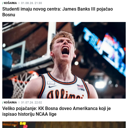
/
KOŠARKA
I
01.08.26. 21:30
Studenti imaju novog centra: James Banks III pojačao
Bosnu
/
KOŠARKA
I
31.07.26. 22:02
Veliko pojačanje: KK Bosna doveo Amerikanca koji je
ispisao historiju NCAA lige