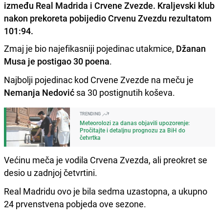
između Real Madrida i Crvene Zvezde. Kraljevski klub
nakon prekoreta pobijedio Crvenu Zvezdu rezultatom
101:94.
Zmaj je bio najefikasniji pojedinac utakmice,
Džanan
Musa je postigao 30 poena
.
Najbolji pojedinac kod Crvene Zvezde na meču je
Nemanja Nedović
sa 30 postignutih koševa.
TRENDING
Meteorolozi za danas objavili upozorenje:
Pročitajte i detaljnu prognozu za BiH do
četvrtka
Većinu meča je vodila Crvena Zvezda, ali preokret se
desio u zadnjoj četvrtini.
Real Madridu ovo je bila sedma uzastopna, a ukupno
24 prvenstvena pobjeda ove sezone.