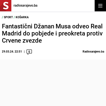
Otvor
/
SPORT
/
KOŠARKA
Fantastični Džanan Musa odveo Real
Madrid do pobjede i preokreta protiv
Crvene zvezde
29.03.24. 22:51
Radiosarajevo.ba
0