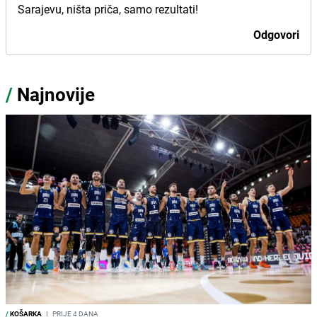
Sarajevu, ništa priča, samo rezultati!
Odgovori
/
Najnovije
/
KOŠARKA
I
PRIJE 4 DANA