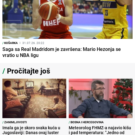
/
KOŠARKA
I
31.07.26. 20:22
Saga sa Real Madridom je završena: Mario Hezonja se
vratio u NBA ligu
/
Pročitajte još
/
ZANIMLJIVOSTI
/
BOSNA I HERCEGOVINA
Imala ga je skoro svaka kuća u
Meteorolog FHMZ-a najavio kišu
Jugoslaviji: Danas ovaj luster
i pad temperatura: "Jedno od