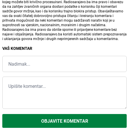
kojeg možete biti krivično procesuirani. Radiosarajevo.ba ima pravo i obavezu
da na zahtjev zvaničnih organa dostavi podatke o korisniku čiji komentari
sadrže govor mržnje, kao i da korisniku trajno blokira pristup. Obaviještavamo
vas da svaki čitatelj dobrovoljno pristupa čitanju i kreiranju komentara i
prihvata mogućnost da neki komentari mogu sadržavati narativ koji je u
suprotnosti sa vjerskim, nacionalnim, moralnim i drugim načelima.
Radiosarajevo.ba ima pravo da obriše sporne ili prijavljene komentare bez
najave i objašnjenja. Radiosarajevo.ba koristi automatski sistem prepoznavanja
i uklanjanja govora mržnje i drugih neprimjerenih sadržaja u komentarima.
VAŠ KOMENTAR
OBJAVITE KOMENTAR