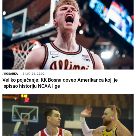
/
KOŠARKA
I
31.07.26. 22:02
Veliko pojačanje: KK Bosna doveo Amerikanca koji je
ispisao historiju NCAA lige