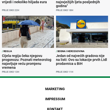
vrijedi i nekoliko hiljada eura
najsvježijih ljeta posljednjih
godina"
PRIJE OKO 22H
PRIJE OKO 18H
/
REGIJA
/
BOSNA I HERCEGOVINA
Cijela regija čeka njegovu
Jedan od najvećih gradova nije
progonozu: Poznati meteorolog
na listi: Ovo su lokacije prvih Lidl
najavljuje veću promjenu
prodavnica u BiH
vremena
PRIJE OKO 13H
PRIJE OKO 11H
MARKETING
IMPRESSUM
KONTAKT