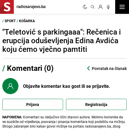
Otvor
/
SPORT
/
KOŠARKA
"Teletović s parkingaaa": Rečenica i
erupcija oduševljenja Edina Avdića
koju ćemo vječno pamtiti
/
Komentari (0)
Povratak na članak
Objavite komentar kao gost ili se prijavite.
Prijava
Registracija
NAPOMENA:
Komentari su isključivo lični stavovi autora. Molimo korisnike da
se suzdrže od vrijeđanja, psovanja i pisanja komentara koji podstiču na mržnju.
Strogo zabranjen bilo kakav govor mržnje na portalu radiosarajevo.ba, zbog