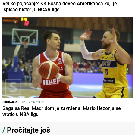
Veliko pojačanje: KK Bosna doveo Amerikanca koji je
ispisao historiju NCAA lige
/
KOŠARKA
I
31.07.26. 20:22
Saga sa Real Madridom je završena: Mario Hezonja se
vratio u NBA ligu
/
Pročitajte još