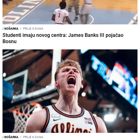
/
KOŠARKA
I
PRIJE 5 DANA
Studenti imaju novog centra: James Banks III pojačao
Bosnu
/
KOŠARKA
I
PRIJE 6 DANA