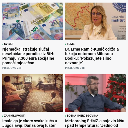
/
SVIJET
/
TEME
Njemačka istražuje slučaj
Dr. Erma Ramić-Kunić održala
desetočlane porodice iz BiH:
lekciju notornom Miloradu
Primaju 7.300 eura socijalne
Dodiku: "Pokazujete silno
pomoći mjesečno
neznanje"
PRIJE OKO 22H
PRIJE OKO 21H
/
ZANIMLJIVOSTI
/
BOSNA I HERCEGOVINA
Imala ga je skoro svaka kuća u
Meteorolog FHMZ-a najavio kišu
Jugoslaviji: Danas ovaj luster
i pad temperatura: "Jedno od