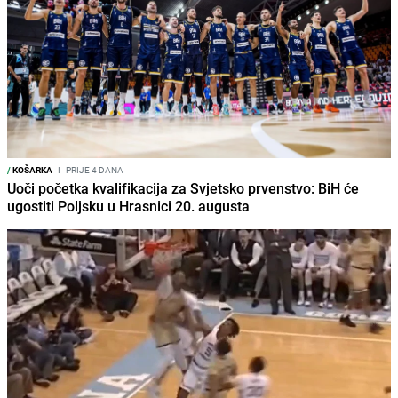
/
KOŠARKA
I
PRIJE 4 DANA
Uoči početka kvalifikacija za Svjetsko prvenstvo: BiH će
ugostiti Poljsku u Hrasnici 20. augusta