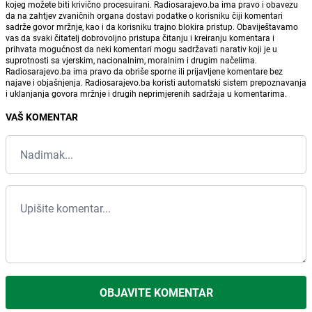
kojeg možete biti krivično procesuirani. Radiosarajevo.ba ima pravo i obavezu
da na zahtjev zvaničnih organa dostavi podatke o korisniku čiji komentari
sadrže govor mržnje, kao i da korisniku trajno blokira pristup. Obaviještavamo
vas da svaki čitatelj dobrovoljno pristupa čitanju i kreiranju komentara i
prihvata mogućnost da neki komentari mogu sadržavati narativ koji je u
suprotnosti sa vjerskim, nacionalnim, moralnim i drugim načelima.
Radiosarajevo.ba ima pravo da obriše sporne ili prijavljene komentare bez
najave i objašnjenja. Radiosarajevo.ba koristi automatski sistem prepoznavanja
i uklanjanja govora mržnje i drugih neprimjerenih sadržaja u komentarima.
VAŠ KOMENTAR
OBJAVITE KOMENTAR