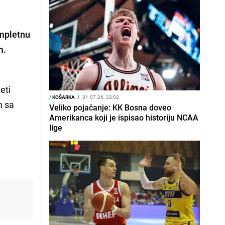
ompletnu
m.
eti
/
KOŠARKA
I
31.07.26. 22:02
m sa
Veliko pojačanje: KK Bosna doveo
Amerikanca koji je ispisao historiju NCAA
,
lige