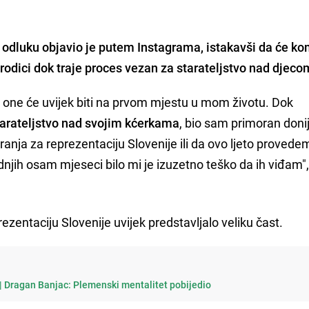
 odluku objavio je putem Instagrama, istakavši da će k
rodici
dok traje proces vezan za starateljstvo nad djeco
i one će uvijek biti na prvom mjestu u mom životu. Dok
tarateljstvo nad svojim kćerkama
, bio sam primoran donij
anja za reprezentaciju Slovenije ili da ovo ljeto provede
njih osam mjeseci bilo mi je izuzetno teško da ih viđam"
ezentaciju Slovenije uvijek predstavljalo veliku čast.
 | Dragan Banjac: Plemenski mentalitet pobijedio