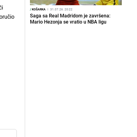
ći
/
KOŠARKA
I
31.07.26. 20:22
Saga sa Real Madridom je završena:
poručio
Mario Hezonja se vratio u NBA ligu