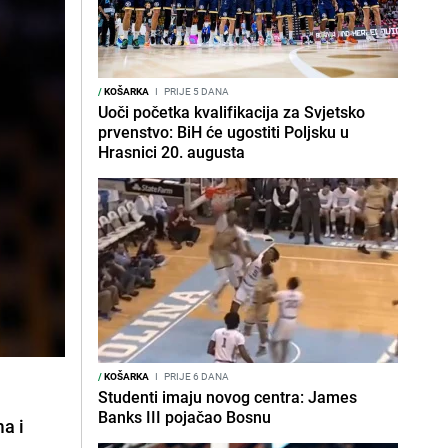
/
KOŠARKA
I
PRIJE 5 DANA
Uoči početka kvalifikacija za Svjetsko
prvenstvo: BiH će ugostiti Poljsku u
Hrasnici 20. augusta
/
KOŠARKA
I
PRIJE 6 DANA
Studenti imaju novog centra: James
Banks III pojačao Bosnu
ma i