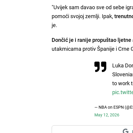
"Uvijek sam davao sve od sebe igra
pomoći svojoj zemlji. Ipak,
trenutno
je.
Dončić je i ranije propuštao ljetne
utakmicama protiv Španije i Crne 
Luka Don
Slovenia
to work 
pic.twit
— NBA on ESPN (@
May 12, 2026