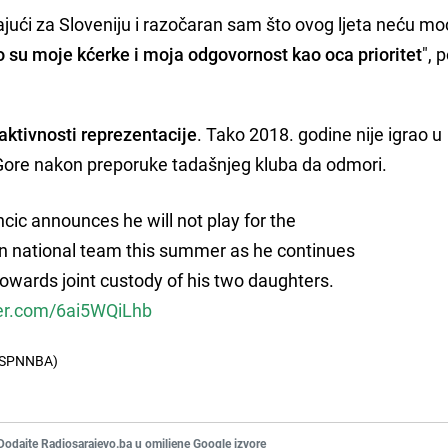
jući za Sloveniju i razočaran sam što ovog ljeta neću mo
 su moje kćerke i moja odgovornost kao oca prioritet
", 
 aktivnosti reprezentacije
. Tako 2018. godine nije igrao u
Gore nakon preporuke tadašnjeg kluba da odmori.
cic announces he will not play for the
n national team this summer as he continues
towards joint custody of his two daughters.
ter.com/6ai5WQiLhb
ESPNNBA)
Dodajte Radiosarajevo.ba u omiljene Google izvore