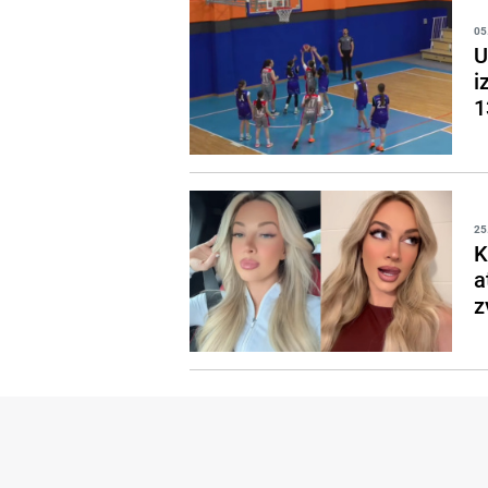
05
U
i
1
25
K
a
z