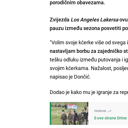
porodičnim obavezama.
Zvijezda
Los Angeles Lakersa
ovu
pauzu između sezona posvetiti po
"Volim svoje kćerke više od svega 
nastavljam borbu za zajedničko s
tešku odluku između putovanja i igr
svojim kćerkama. Nažalost, posljed
napisao je Dončić.
Dodao je kako mu je igranje za repr
TRENDING
S ove strane Drine