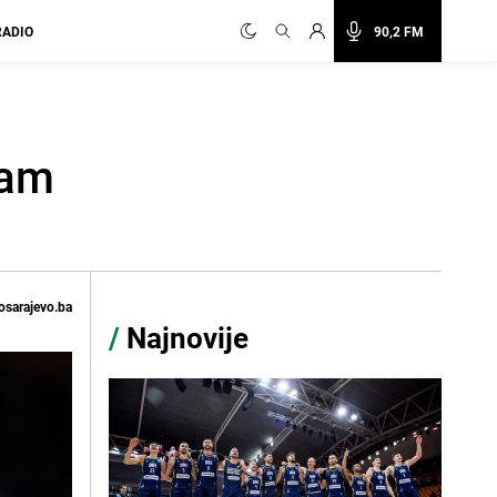
RADIO
90,2 FM
sam
osarajevo.ba
/
Najnovije