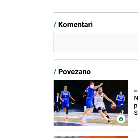
/
Komentari
/
Povezano
06
N
p
S