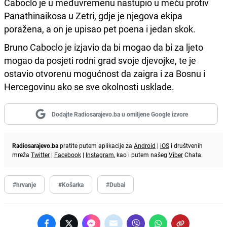
Caboclo je u međuvremenu nastupio u meču protiv
Panathinaikosa u Zetri, gdje je njegova ekipa
poražena, a on je upisao pet poena i jedan skok.
Bruno Caboclo je izjavio da bi mogao da bi za ljeto
mogao da posjeti rodni grad svoje djevojke, te je
ostavio otvorenu mogućnost da zaigra i za Bosnu i
Hercegovinu ako se sve okolnosti usklade.
Dodajte Radiosarajevo.ba u omiljene Google izvore
Radiosarajevo.ba
pratite putem aplikacije za
Android
|
iOS
i društvenih
mreža
Twitter
|
Facebook
|
Instagram
, kao i putem našeg
Viber
Chata.
#hrvanje
#Košarka
#Dubai