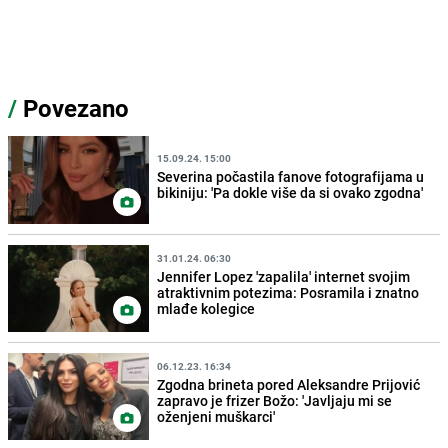
/
Povezano
15.09.24. 15:00
Severina počastila fanove fotografijama u
bikiniju: 'Pa dokle više da si ovako zgodna'
31.01.24. 06:30
Jennifer Lopez 'zapalila' internet svojim
atraktivnim potezima: Posramila i znatno
mlađe kolegice
06.12.23. 16:34
Zgodna brineta pored Aleksandre Prijović
zapravo je frizer Božo: 'Javljaju mi se
oženjeni muškarci'