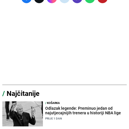
/
Najčitanije
/
KOŠARKA
Odlazak legende: Preminuo jedan od
najutjecajnijih trenera u historiji NBA lige
PRIJE 1 DAN