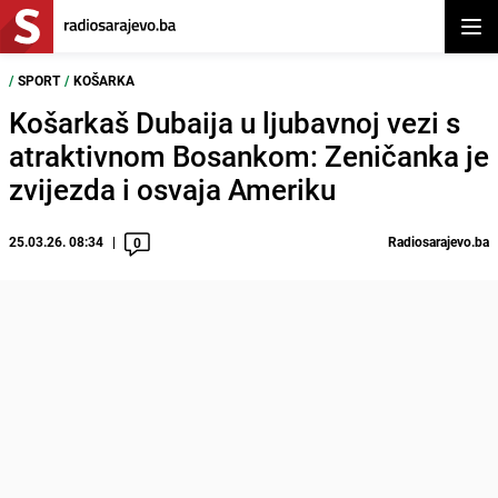
Otvor
/
SPORT
/
KOŠARKA
Košarkaš Dubaija u ljubavnoj vezi s
atraktivnom Bosankom: Zeničanka je
zvijezda i osvaja Ameriku
25.03.26. 08:34
Radiosarajevo.ba
0