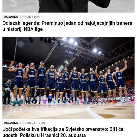
/
KOŠARKA
I
PRIJE 1 DAN
Odlazak legende: Preminuo jedan od najutjecajnijih trenera
u historiji NBA lige
/
KOŠARKA
I
03.08.26. 10:25
Uoči početka kvalifikacija za Svjetsko prvenstvo: BiH će
ugostiti Poljsku u Hrasnici 20. augusta