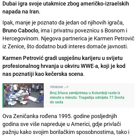
Dubai igra svoje utakmice zbog američko-izraelskih
napada na Iran.
Ipak, manje je poznato da jedan od njihovih igrača,
Bruno Caboclo
, ima i privatnu poveznicu s Bosnom i
Hercegovinom. Njegova partnerica je Karmen Petrović
iz Zenice, što dodatno budi interes domaće javnosti.
Karmen Petrović
gradi uspješnu karijeru u svijetu
profesionalnog hrvanja u okviru WWE
-
a
,
koji je kod
nas poznatiji kao kečerska scena
.
TRENDING
Broj žrtava zemljotresa u Kolumbiji raste iz
minute u minutu: Tragedija odnijela 77 života
do sada
Ova Zeničanka rođena 1995. godine posljednjih
godina sve više napreduje u Americi, gdje privlači
pažnju kako svojim borilačkim sposobnostima, tako i