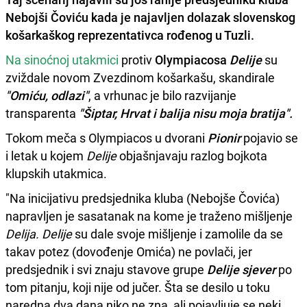
Nebojši Čoviću
kada je najavljen dolazak
slovenskog
košarkaškog reprezentativca rođenog u Tuzli.
Na sinoćnoj utakmici
protiv
Olympiacosa
Delije
su
zviždale novom Zvezdinom košarkašu, skandirale
"Omiću, odlazi"
, a vrhunac je bilo razvijanje
transparenta
"Šiptar, Hrvat i balija nisu moja bratija".
Tokom meča s Olympiacos u dvorani
Pionir
pojavio se
i letak u kojem
Delije
objašnjavaju razlog bojkota
klupskih utakmica.
"Na inicijativu predsjednika kluba (Nebojše Čovića)
napravljen je sasatanak na kome je traženo mišljenje
Delija. Delije
su dale svoje mišljenje i zamolile da se
takav potez (dovođenje Omića) ne povlači, jer
predsjednik i svi znaju stavove grupe
Delije sjever
po
tom pitanju, koji nije od jučer. Šta se desilo u toku
naredna dva dana niko ne zna, ali pojavljuje se neki