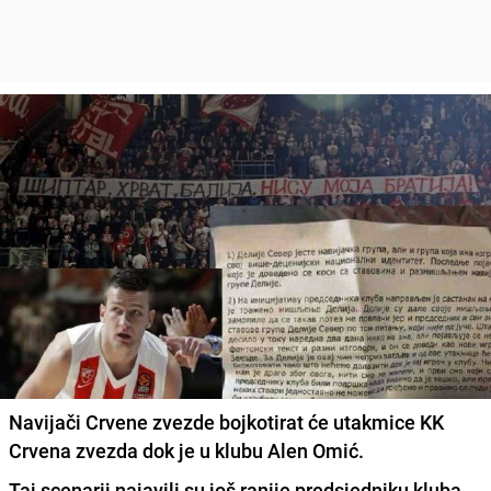
Navijači Crvene zvezde bojkotirat će utakmice KK
Crvena zvezda dok je u klubu Alen Omić.
Taj scenarij najavili su još ranije predsjedniku kluba