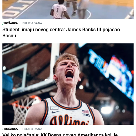
/
KOŠARKA
I
PRIJE 4 DANA
Studenti imaju novog centra: James Banks III pojačao
Bosnu
/
KOŠARKA
I
PRIJE 5 DANA
Veliko pojačanje: KK Bosna doveo Amerikanca koji je