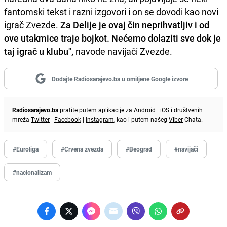
fantomski tekst i razni izgovori i on se dovodi kao novi
igrač Zvezde.
Za Delije je ovaj čin neprihvatljiv i od
ove utakmice traje bojkot. Nećemo dolaziti sve dok je
taj igrač u klubu",
navode navijači Zvezde.
Dodajte Radiosarajevo.ba u omiljene Google izvore
Radiosarajevo.ba
pratite putem aplikacije za
Android
|
iOS
i društvenih
mreža
Twitter
|
Facebook
|
Instagram
, kao i putem našeg
Viber
Chata.
#Euroliga
#Crvena zvezda
#Beograd
#navijači
#nacionalizam