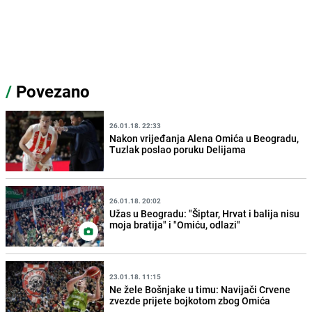
/
Povezano
26.01.18. 22:33
Nakon vrijeđanja Alena Omića u Beogradu,
Tuzlak poslao poruku Delijama
26.01.18. 20:02
Užas u Beogradu: "Šiptar, Hrvat i balija nisu
moja bratija" i "Omiću, odlazi"
23.01.18. 11:15
Ne žele Bošnjake u timu: Navijači Crvene
zvezde prijete bojkotom zbog Omića