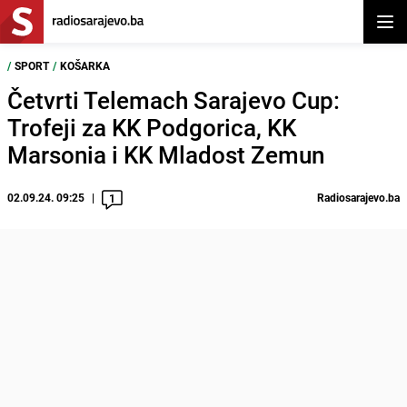
Otvor
/
SPORT
/
KOŠARKA
Četvrti Telemach Sarajevo Cup:
Trofeji za KK Podgorica, KK
Marsonia i KK Mladost Zemun
02.09.24. 09:25
Radiosarajevo.ba
1