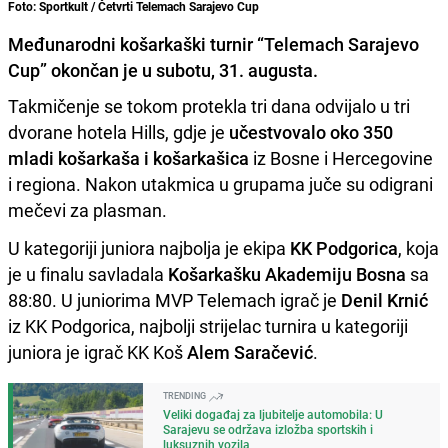
Foto: Sportkult / Četvrti Telemach Sarajevo Cup
Međunarodni košarkaški turnir “Telemach Sarajevo
Cup” okončan je u subotu, 31. augusta.
Takmičenje se tokom protekla tri dana odvijalo u tri
dvorane hotela Hills, gdje je
učestvovalo oko 350
mladi košarkaša i košarkašica
iz Bosne i Hercegovine
i regiona. Nakon utakmica u grupama juče su odigrani
mečevi za plasman.
U kategoriji juniora najbolja je ekipa
KK Podgorica
, koja
je u finalu savladala
Košarkašku Akademiju Bosna
sa
88:80. U juniorima MVP Telemach igrač je
Denil Krnić
iz KK Podgorica, najbolji strijelac turnira u kategoriji
juniora je igrač KK Koš
Alem Saračević
.
TRENDING
Veliki događaj za ljubitelje automobila: U
Sarajevu se održava izložba sportskih i
luksuznih vozila