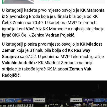
U kategoriji kadeta prvo mjesto osvojio je
KK Marsonia
iz Slavonskog Broda koja je u finalu bila bolja od
KK
Čelik Zenica
sa 70:49. U kadetima MVP Telemach
igrač je
Leni Vinčić
iz KK Marsonie a najbolji strijelac je
igrač OKK Čelik Zenica
Vedran Pojskić
.
U kategoriji pionira prvo mjesto osvojio je
KK Mladost
Zemun
koja je u finalu bila bolja od
KK Realway
Sarajevo
sa 67:52. U pionirima MVP Telemach igrač je
Vukašin Anđelić
iz KK Mladost Zemun a najbolji
strijelac je takođe igrač KK Mladost
Zemun Vuk
Radojičić
.