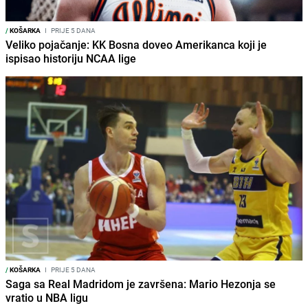
/
KOŠARKA
I
PRIJE 5 DANA
Veliko pojačanje: KK Bosna doveo Amerikanca koji je
ispisao historiju NCAA lige
/
KOŠARKA
I
PRIJE 5 DANA
Saga sa Real Madridom je završena: Mario Hezonja se
vratio u NBA ligu