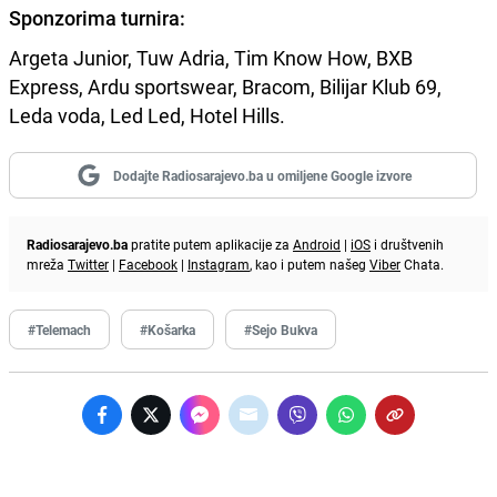
Sponzorima turnira:
Argeta Junior, Tuw Adria, Tim Know How, BXB
Express, Ardu sportswear, Bracom, Bilijar Klub 69,
Leda voda, Led Led, Hotel Hills.
Dodajte Radiosarajevo.ba u omiljene Google izvore
Radiosarajevo.ba
pratite putem aplikacije za
Android
|
iOS
i društvenih
mreža
Twitter
|
Facebook
|
Instagram
, kao i putem našeg
Viber
Chata.
#Telemach
#Košarka
#Sejo Bukva