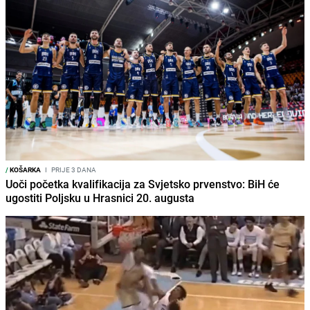
/
KOŠARKA
I
PRIJE 3 DANA
Uoči početka kvalifikacija za Svjetsko prvenstvo: BiH će
ugostiti Poljsku u Hrasnici 20. augusta