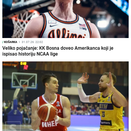
/
KOŠARKA
I
31.07.26. 22:02
Veliko pojačanje: KK Bosna doveo Amerikanca koji je
ispisao historiju NCAA lige