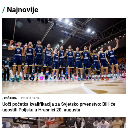
/
Najnovije
/
KOŠARKA
I
PRIJE 4 DANA
Uoči početka kvalifikacija za Svjetsko prvenstvo: BiH će
ugostiti Poljsku u Hrasnici 20. augusta