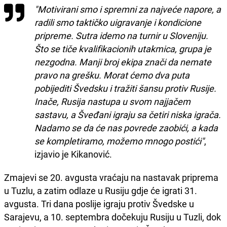
"Motivirani smo i spremni za najveće napore, a
radili smo taktičko uigravanje i kondicione
pripreme. Sutra idemo na turnir u Sloveniju.
Što se tiče kvalifikacionih utakmica, grupa je
nezgodna. Manji broj ekipa znači da nemate
pravo na grešku. Morat ćemo dva puta
pobijediti Švedsku i tražiti šansu protiv Rusije.
Inače, Rusija nastupa u svom najjačem
sastavu, a Šveđani igraju sa četiri niska igrača.
Nadamo se da će nas povrede zaobići, a kada
se kompletiramo, možemo mnogo postići"
,
izjavio je Kikanović.
Zmajevi se 20. avgusta vraćaju na nastavak priprema
u Tuzlu, a zatim odlaze u Rusiju gdje će igrati 31.
avgusta. Tri dana poslije igraju protiv Švedske u
Sarajevu, a 10. septembra dočekuju Rusiju u Tuzli, dok