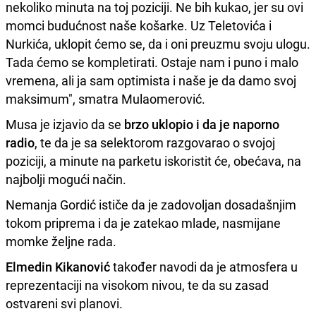
nekoliko minuta na toj poziciji. Ne bih kukao, jer su ovi
momci budućnost naše košarke. Uz Teletovića i
Nurkića, uklopit ćemo se, da i oni preuzmu svoju ulogu.
Tada ćemo se kompletirati. Ostaje nam i puno i malo
vremena, ali ja sam optimista i naše je da damo svoj
maksimum", smatra Mulaomerović.
Musa je izjavio da se
brzo uklopio i da je naporno
radio
, te da je sa selektorom razgovarao o svojoj
poziciji, a minute na parketu iskoristit će, obećava, na
najbolji mogući način.
Nemanja Gordić ističe da je zadovoljan dosadašnjim
tokom priprema i da je zatekao mlade, nasmijane
momke željne rada.
Elmedin Kikanović
također navodi da je atmosfera u
reprezentaciji na visokom nivou, te da su zasad
ostvareni svi planovi.