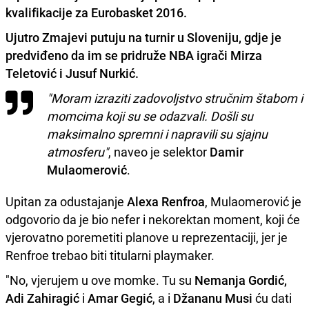
kvalifikacije za Eurobasket 2016.
Ujutro Zmajevi putuju na turnir u Sloveniju, gdje je
predviđeno da im se pridruže NBA igrači
Mirza
Teletović
i
Jusuf Nurkić
.
"Moram izraziti zadovoljstvo stručnim štabom i
momcima koji su se odazvali. Došli su
maksimalno spremni i napravili su sjajnu
atmosferu"
, naveo je selektor
Damir
Mulaomerović
.
Upitan za odustajanje
Alexa Renfroa
, Mulaomerović je
odgovorio da je bio nefer i nekorektan moment, koji će
vjerovatno poremetiti planove u reprezentaciji, jer je
Renfroe trebao biti titularni playmaker.
"No, vjerujem u ove momke. Tu su
Nemanja Gordić,
Adi Zahiragić
i
Amar Gegić
, a i
Džananu Musi
ću dati