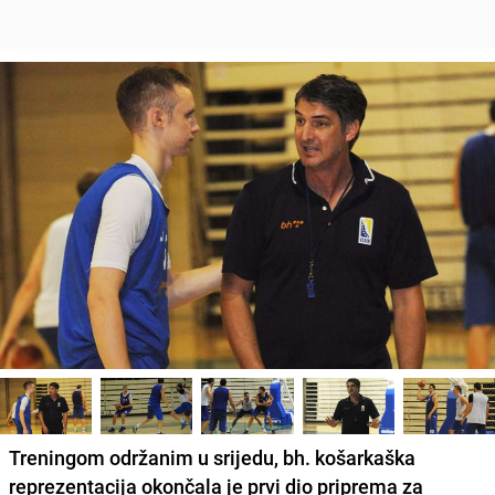
Treningom održanim u srijedu, bh. košarkaška
reprezentacija okončala je prvi dio priprema za