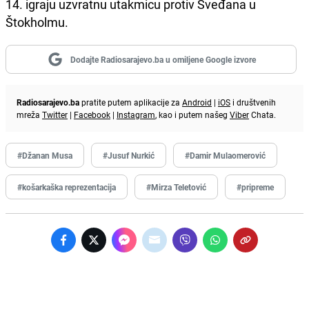
14. igraju uzvratnu utakmicu protiv Šveđana u
Štokholmu.
Dodajte Radiosarajevo.ba u omiljene Google izvore
Radiosarajevo.ba
pratite putem aplikacije za
Android
|
iOS
i društvenih
mreža
Twitter
|
Facebook
|
Instagram
, kao i putem našeg
Viber
Chata.
#Džanan Musa
#Jusuf Nurkić
#Damir Mulaomerović
#košarkaška reprezentacija
#Mirza Teletović
#pripreme