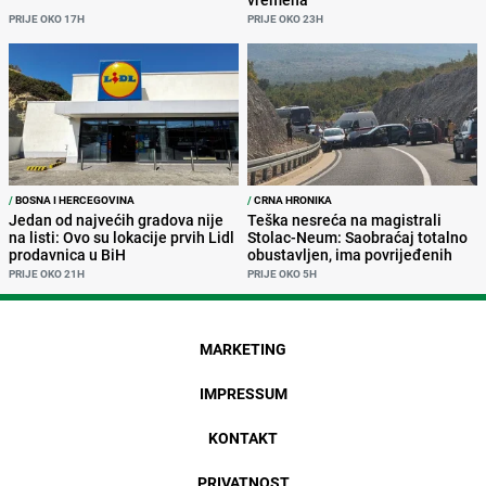
PRIJE OKO 17H
PRIJE OKO 23H
/
BOSNA I HERCEGOVINA
/
CRNA HRONIKA
Jedan od najvećih gradova nije
Teška nesreća na magistrali
na listi: Ovo su lokacije prvih Lidl
Stolac-Neum: Saobraćaj totalno
prodavnica u BiH
obustavljen, ima povrijeđenih
PRIJE OKO 21H
PRIJE OKO 5H
MARKETING
IMPRESSUM
KONTAKT
PRIVATNOST