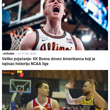
/
KOŠARKA
I
31.07.26. 22:02
Veliko pojačanje: KK Bosna doveo Amerikanca koji je
ispisao historiju NCAA lige