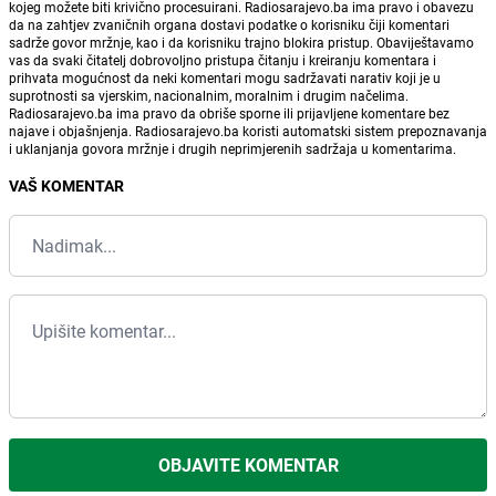
kojeg možete biti krivično procesuirani. Radiosarajevo.ba ima pravo i obavezu
da na zahtjev zvaničnih organa dostavi podatke o korisniku čiji komentari
sadrže govor mržnje, kao i da korisniku trajno blokira pristup. Obaviještavamo
vas da svaki čitatelj dobrovoljno pristupa čitanju i kreiranju komentara i
prihvata mogućnost da neki komentari mogu sadržavati narativ koji je u
suprotnosti sa vjerskim, nacionalnim, moralnim i drugim načelima.
Radiosarajevo.ba ima pravo da obriše sporne ili prijavljene komentare bez
najave i objašnjenja. Radiosarajevo.ba koristi automatski sistem prepoznavanja
i uklanjanja govora mržnje i drugih neprimjerenih sadržaja u komentarima.
VAŠ KOMENTAR
OBJAVITE KOMENTAR