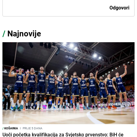
Odgovori
/
Najnovije
/
KOŠARKA
I
PRIJE 5 DANA
Uoči početka kvalifikacija za Svjetsko prvenstvo: BiH će