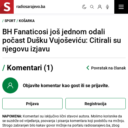
Otvor
/
SPORT
/
KOŠARKA
BH Fanaticosi još jednom odali
počast Dušku Vujoševiću: Citirali su
njegovu izjavu
/
Komentari (1)
Povratak na članak
Objavite komentar kao gost ili se prijavite.
Prijava
Registracija
NAPOMENA:
Komentari su isključivo lični stavovi autora. Molimo korisnike da
se suzdrže od vrijeđanja, psovanja i pisanja komentara koji podstiču na mržnju.
Strogo zabranjen bilo kakav govor mržnje na portalu radiosarajevo.ba, zbog