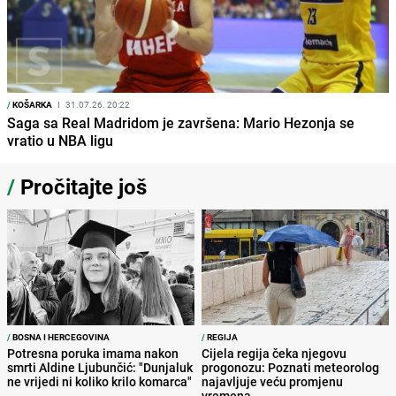
/
KOŠARKA
I
31.07.26. 20:22
Saga sa Real Madridom je završena: Mario Hezonja se
vratio u NBA ligu
/
Pročitajte još
/
BOSNA I HERCEGOVINA
/
REGIJA
Potresna poruka imama nakon
Cijela regija čeka njegovu
smrti Aldine Ljubunčić: "Dunjaluk
progonozu: Poznati meteorolog
ne vrijedi ni koliko krilo komarca"
najavljuje veću promjenu
vremena