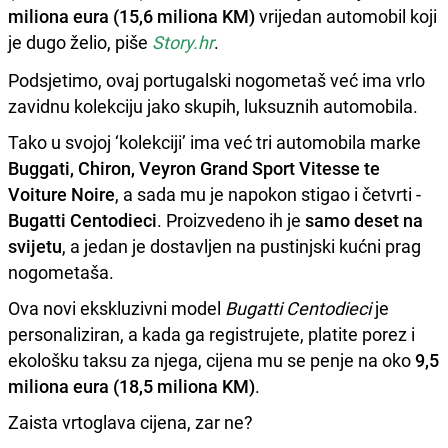
miliona eura
(15,6 miliona KM)
vrijedan automobil koji
je dugo želio, piše
Story.hr
.
Podsjetimo, ovaj portugalski nogometaš već ima vrlo
zavidnu kolekciju jako skupih, luksuznih automobila.
Tako u svojoj ‘kolekciji’ ima već tri automobila marke
Buggati, Chiron, Veyron Grand Sport Vitesse te
Voiture Noire
, a sada mu je napokon stigao i četvrti -
Bugatti Centodieci
. Proizvedeno ih je
samo deset na
svijetu
, a jedan je dostavljen na pustinjski kućni prag
nogometaša.
Ova novi ekskluzivni model
Bugatti Centodieci
je
personaliziran, a kada ga registrujete, platite porez i
ekološku taksu za njega, cijena mu se penje na oko
9,5
miliona eura (18,5 miliona KM)
.
Zaista vrtoglava cijena, zar ne?