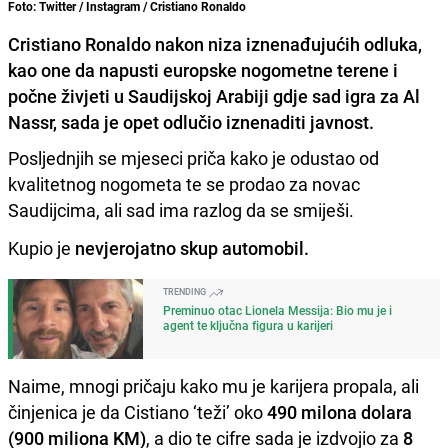
Foto: Twitter / Instagram / Cristiano Ronaldo
Cristiano Ronaldo nakon niza iznenađujućih odluka,
kao one da napusti europske nogometne terene i
počne živjeti u Saudijskoj Arabiji gdje sad igra za Al
Nassr, sada je opet odlučio iznenaditi javnost.
Posljednjih se mjeseci priča kako je odustao od
kvalitetnog nogometa te se prodao za novac
Saudijcima, ali sad ima razlog da se smiješi.
Kupio je
nevjerojatno skup automobil.
TRENDING
Preminuo otac Lionela Messija: Bio mu je i
agent te ključna figura u karijeri
Naime, mnogi pričaju kako mu je karijera propala, ali
činjenica je da Cistiano ‘teži’ oko
490 milona dolara
(900 miliona KM)
, a dio te cifre sada je izdvojio za
8