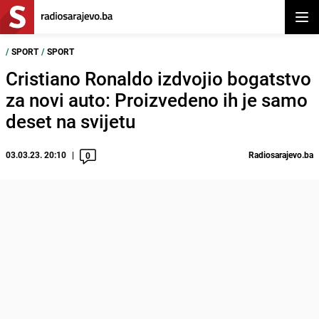
Otvor
/
SPORT
/
SPORT
Cristiano Ronaldo izdvojio bogatstvo
za novi auto: Proizvedeno ih je samo
deset na svijetu
03.03.23. 20:10
Radiosarajevo.ba
0