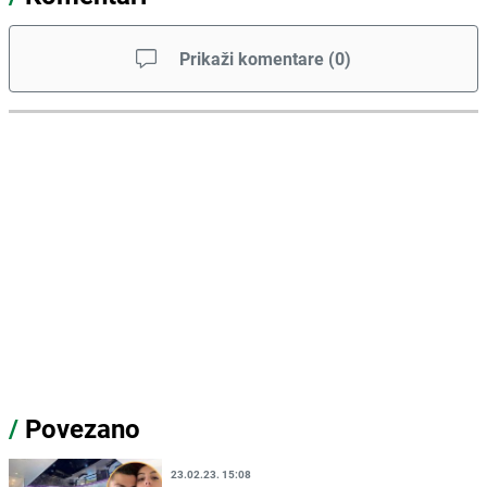
Prikaži komentare
(
0
)
/
Povezano
23.02.23. 15:08