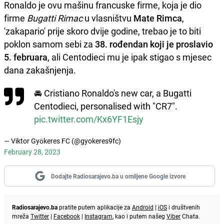
Ronaldo je ovu mašinu francuske firme, koja je dio
firme
Bugatti Rimac
u vlasništvu
Mate Rimca
,
'zakapario' prije skoro dvije godine, trebao je to biti
poklon samom sebi za
38. rođendan koji je proslavio
5. februara
, ali Centodieci mu je ipak stigao s mjesec
dana zakašnjenja.
🚘 Cristiano Ronaldo's new car, a Bugatti
Centodieci, personalised with "CR7".
pic.twitter.com/Kx6YF1Esjy
— Viktor Gyökeres FC (@gyokeres9fc)
February 28, 2023
Dodajte Radiosarajevo.ba u omiljene Google izvore
Radiosarajevo.ba
pratite putem aplikacije za
Android
|
iOS
i društvenih
mreža
Twitter
|
Facebook
|
Instagram
, kao i putem našeg
Viber
Chata.