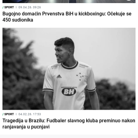
/
SPORT
I
09.04.26. 09:26
Bugojno domaćin Prvenstva BiH u kickboxingu: Očekuje se
450 sudionika
/
SPORT
I
04.02.26. 17:53
Tragedija u Brazilu: Fudbaler slavnog kluba preminuo nakon
ranjavanja u pucnjavi