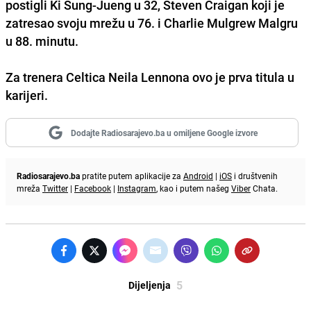
postigli Ki Sung-Jueng u 32, Steven Craigan koji je
zatresao svoju mrežu u 76. i Charlie Mulgrew Malgru
u 88. minutu.
Za trenera Celtica Neila Lennona ovo je prva titula u
karijeri.
Dodajte Radiosarajevo.ba u omiljene Google izvore
Radiosarajevo.ba
pratite putem aplikacije za
Android
|
iOS
i društvenih
mreža
Twitter
|
Facebook
|
Instagram
, kao i putem našeg
Viber
Chata.
5
Dijeljenja