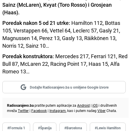
Sainz (McLaren), Kvyat (Toro Rosso) i Grosjean
(Haas).
Poredak nakon 5 od 21 utrke:
Hamilton 112, Bottas
105, Verstappen 66, Vettel 64, Leclerc 57, Gasly 21,
Magnussen 14, Perez 13, Gasly 13, Räikkönen 13,
Norris 12, Sainz 10…
Poredak konstruktora:
Mercedes 217, Ferrari 121, Red
Bull 87, McLaren 22, Racing Point 17, Haas 15, Alfa
Romeo 13…
Dodajte Radiosarajevo.ba u omiljene Google izvore
Radiosarajevo.ba
pratite putem aplikacije za
Android
|
iOS
i društvenih
mreža
Twitter
|
Facebook
|
Instagram
, kao i putem našeg
Viber
Chata.
#Formula 1
#Španija
#Barcelona
#Lewis Hamilton