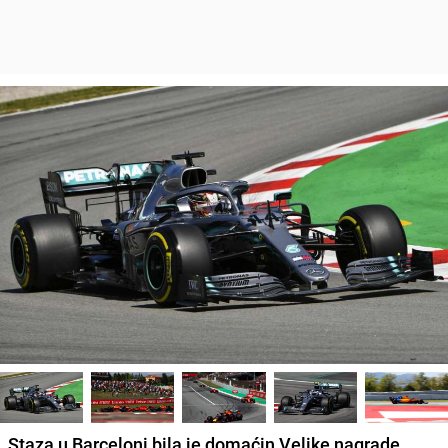
Staza u
Barceloni
bila je domaćin
Velike nagrade