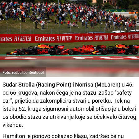
Foto: redbullcontentpool
Sudar
Strolla (Racing Point)
i
Norrisa (McLaren)
u 46.
od 66 krugova, nakon čega je na stazu izašao "safety
car", prijetio da zakomplicira stvari u poretku. Tek na
isteku 52. kruga sigurnosni automobil otišao je u boks i
oslobodio stazu za utrkivanje koje se očekivalo čitavog
vikenda.
Hamilton je ponovo dokazao klasu, zadržao čelnu