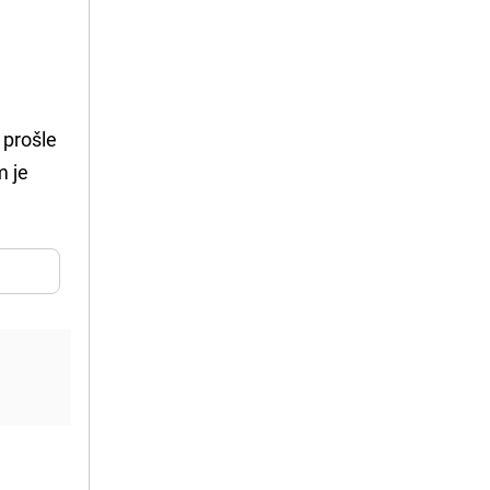
 prošle
m je