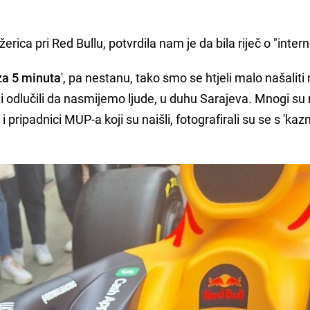
ica pri Red Bullu, potvrdila nam je da bila riječ o "interno
za 5 minuta
', pa nestanu, tako smo se htjeli malo našaliti 
i odlučili da nasmijemo ljude, u duhu Sarajeva. Mnogi s
 i pripadnici MUP-a koji su naišli, fotografirali su se s 'kaz