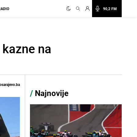
RADIO
90,2 FM
e kazne na
osarajevo.ba
/
Najnovije