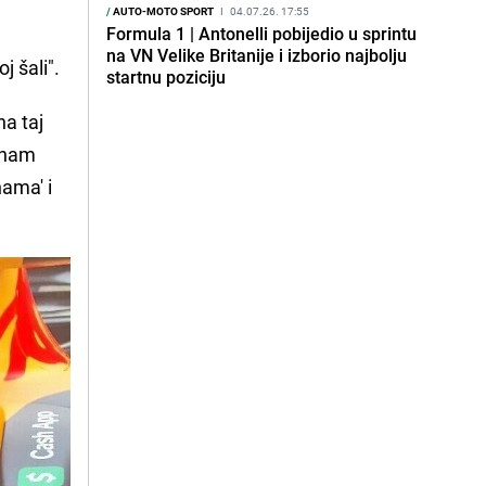
/
AUTO-MOTO SPORT
I
04.07.26. 17:55
Formula 1 | Antonelli pobijedio u sprintu
na VN Velike Britanije i izborio najbolju
j šali".
startnu poziciju
na taj
u nam
nama' i