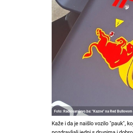
Foto: Radiosarajevo.ba: "Kazne" na Red Bullovom
Kaže i da je naišlo vozilo "pauk", 
pozdravljali jedni s drugima i dobro 