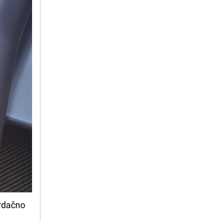
srdačno