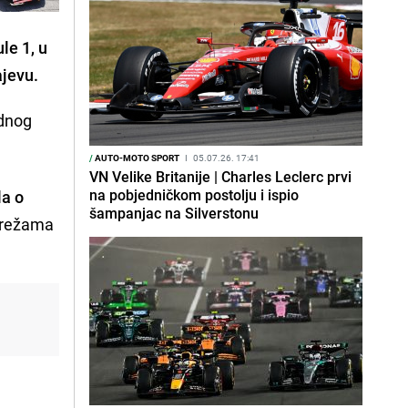
le 1, u
ajevu.
odnog
/
AUTO-MOTO SPORT
I
05.07.26. 17:41
VN Velike Britanije | Charles Leclerc prvi
na pobjedničkom postolju i ispio
la o
šampanjac na Silverstonu
 mrežama