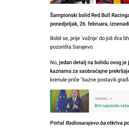
Šampionski bolid Red Bull Racinga
ponedjeljak, 26. februara, iznenad
Bolid se, prije 'vožnje' do još dva 
pozorišta Sarajevo.
No,
jedan detalj na bolidu ovog je
kaznama
za saobraćajne prekršaj
krenule priče "kazne postavili građ
TRENDING
BiH napravila važa
Portal
Radiosarajevo.ba
otkriva p