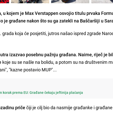
, u kojem je Max Verstappen osvojio titulu prvaka Formu
io je građane nakon što su ga zatekli na Baščaršiji u Sar
bh. grada koja će posjetiti, jutros našao ispred zgrade Nar
 jutra izazvao posebnu pažnju građana. Naime, riječ je bi
e
koje su se našle na bolidu, a potom su na društvenim
ani", "kazne postavio MUP"...
n korak prema EU: Građane čekaju jeftinija plaćanja
ozadinu priče
čiji je cilj bio da nasmije građanke i građane