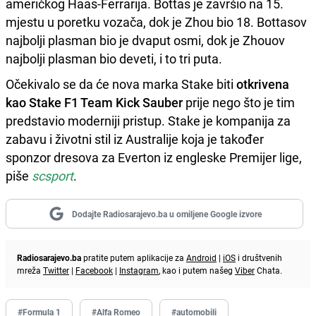
američkog Haas-Ferrarija. Bottas je završio na 15.
mjestu u poretku vozača, dok je Zhou bio 18. Bottasov
najbolji plasman bio je dvaput osmi, dok je Zhouov
najbolji plasman bio deveti, i to tri puta.
Očekivalo se da će nova marka Stake biti
otkrivena
kao Stake F1 Team Kick Sauber
prije nego što je tim
predstavio moderniji pristup. Stake je kompanija za
zabavu i životni stil iz Australije koja je također
sponzor dresova za Everton iz engleske Premijer lige,
piše
scsport
.
Dodajte Radiosarajevo.ba u omiljene Google izvore
Radiosarajevo.ba
pratite putem aplikacije za
Android
|
iOS
i društvenih
mreža
Twitter
|
Facebook
|
Instagram
, kao i putem našeg
Viber
Chata.
#Formula 1
#Alfa Romeo
#automobili