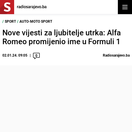
Otvor
/
SPORT
/
AUTO-MOTO SPORT
Nove vijesti za ljubitelje utrka: Alfa
Romeo promijenio ime u Formuli 1
02.01.24. 09:05
Radiosarajevo.ba
0