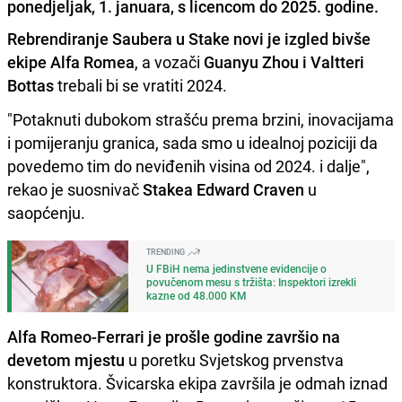
ponedjeljak, 1. januara, s licencom do 2025. godine.
Rebrendiranje Saubera u Stake novi je izgled bivše
ekipe Alfa Romea
, a vozači
Guanyu Zhou i Valtteri
Bottas
trebali bi se vratiti 2024.
"Potaknuti dubokom strašću prema brzini, inovacijama
i pomijeranju granica, sada smo u idealnoj poziciji da
povedemo tim do neviđenih visina od 2024. i dalje",
rekao je suosnivač
Stakea Edward Craven
u
saopćenju.
TRENDING
U FBiH nema jedinstvene evidencije o
povučenom mesu s tržišta: Inspektori izrekli
kazne od 48.000 KM
Alfa Romeo-Ferrari je prošle godine završio na
devetom mjestu
u poretku Svjetskog prvenstva
konstruktora. Švicarska ekipa završila je odmah iznad