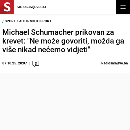
Otvor
/
SPORT
/
AUTO-MOTO SPORT
Michael Schumacher prikovan za
krevet: "Ne može govoriti, možda ga
više nikad nećemo vidjeti"
07.10.25. 20:07
Radiosarajevo.ba
3