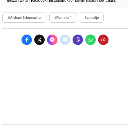
mreža
Twitter
|
Facebook
|
Instagram
, kao i putem našeg
Viber
Chata.
#Michael Schumacher
#Formula 1
#zdravlje