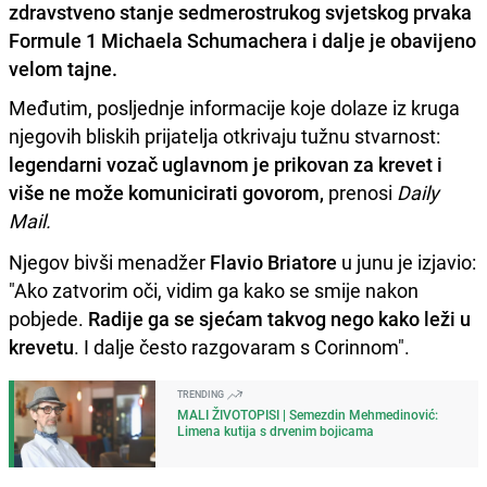
zdravstveno stanje sedmerostrukog svjetskog prvaka
Formule 1 Michaela Schumachera i dalje je obavijeno
velom tajne.
Međutim, posljednje informacije koje dolaze iz kruga
njegovih bliskih prijatelja otkrivaju tužnu stvarnost:
legendarni vozač uglavnom je prikovan za krevet i
više ne može komunicirati govorom,
prenosi
Daily
Mail.
Njegov bivši menadžer
Flavio Briatore
u junu je izjavio:
"Ako zatvorim oči, vidim ga kako se smije nakon
pobjede.
Radije ga se sjećam takvog nego kako leži u
krevetu
. I dalje često razgovaram s Corinnom".
TRENDING
MALI ŽIVOTOPISI | Semezdin Mehmedinović:
Limena kutija s drvenim bojicama