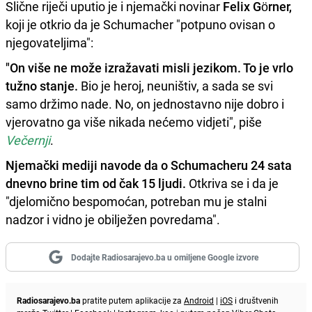
Slične riječi uputio je i njemački novinar
Felix Görner,
koji je otkrio da je Schumacher "potpuno ovisan o
njegovateljima":
"On više ne može izražavati misli jezikom. To je vrlo
tužno stanje.
Bio je heroj, neuništiv, a sada se svi
samo držimo nade. No, on jednostavno nije dobro i
vjerovatno ga više nikada nećemo vidjeti", piše
Večernji
.
Njemački mediji navode da o Schumacheru 24 sata
dnevno brine tim od čak 15 ljudi.
Otkriva se i da je
"djelomično bespomoćan, potreban mu je stalni
nadzor i vidno je obilježen povredama".
Dodajte Radiosarajevo.ba u omiljene Google izvore
Radiosarajevo.ba
pratite putem aplikacije za
Android
|
iOS
i društvenih