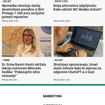
/
SVIJET
/
ŽIVOT I STIL
Njemačka istražuje slučaj
Bolja alternativa izbjeljivaču:
desetočlane porodice iz BiH:
Kako održati WC školjku čistom?
Primaju 7.300 eura socijalne
pomoći mjesečno
PRIJE OKO 10H
PRIJE OKO 23H
/
TEME
/
SVIJET
Dr. Erma Ramić-Kunić održala
Stručnjaci upozoravaju: Izrael
lekciju notornom Miloradu
ulaže milione kako bi utjecao na
Dodiku: "Pokazujete silno
odgovore ChatGPT-a o Gazi
neznanje"
PRIJE OKO 9H
PRIJE OKO 12H
MARKETING