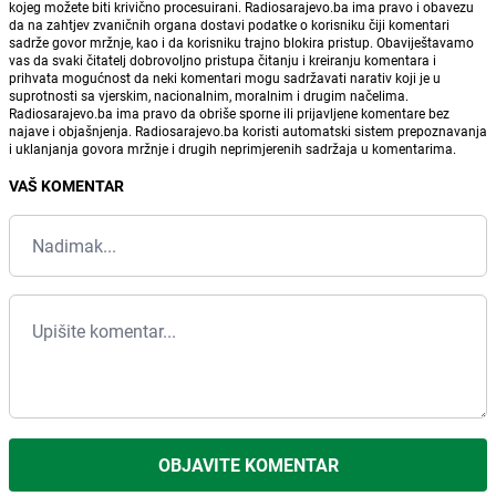
kojeg možete biti krivično procesuirani. Radiosarajevo.ba ima pravo i obavezu
da na zahtjev zvaničnih organa dostavi podatke o korisniku čiji komentari
sadrže govor mržnje, kao i da korisniku trajno blokira pristup. Obaviještavamo
vas da svaki čitatelj dobrovoljno pristupa čitanju i kreiranju komentara i
prihvata mogućnost da neki komentari mogu sadržavati narativ koji je u
suprotnosti sa vjerskim, nacionalnim, moralnim i drugim načelima.
Radiosarajevo.ba ima pravo da obriše sporne ili prijavljene komentare bez
najave i objašnjenja. Radiosarajevo.ba koristi automatski sistem prepoznavanja
i uklanjanja govora mržnje i drugih neprimjerenih sadržaja u komentarima.
VAŠ KOMENTAR
OBJAVITE KOMENTAR