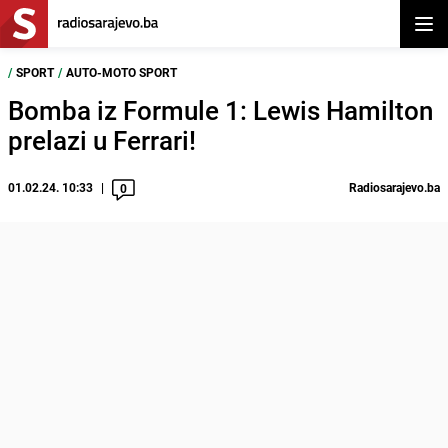
Otvor
/
SPORT
/
AUTO-MOTO SPORT
Bomba iz Formule 1: Lewis Hamilton
prelazi u Ferrari!
01.02.24. 10:33
Radiosarajevo.ba
0