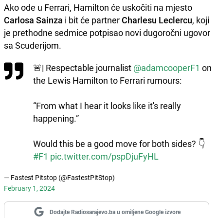
Ako ode u Ferrari, Hamilton će uskočiti na mjesto
Carlosa Sainza
i bit će partner
Charlesu Leclercu
, koji
je prethodne sedmice potpisao novi dugoročni ugovor
sa Scuderijom.
🚨| Respectable journalist
@adamcooperF1
on
the Lewis Hamilton to Ferrari rumours:
“From what I hear it looks like it's really
happening.”
Would this be a good move for both sides? 👇
#F1
pic.twitter.com/pspDjuFyHL
— Fastest Pitstop (@FastestPitStop)
February 1, 2024
Dodajte Radiosarajevo.ba u omiljene Google izvore