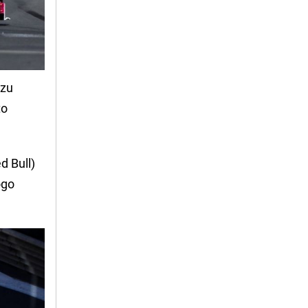
azu
to
d Bull)
ogo