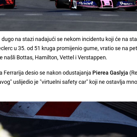
ca dugo na stazi nadajući se nekom incidentu koji će na st
eclerc u 35. od 51 kruga promijenio gume, vratio se na pe
 našli Bottas, Hamilton, Vettel i Verstappen.
bora Ferrarija desio se nakon odustajanja
Pierea Gaslyja
(Re
og" uslijedio je "virtuelni safety car" koji ne ostavlja mn