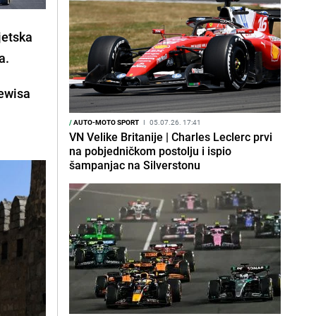
jetska
a
.
ewisa
/
AUTO-MOTO SPORT
I
05.07.26. 17:41
VN Velike Britanije | Charles Leclerc prvi
na pobjedničkom postolju i ispio
šampanjac na Silverstonu