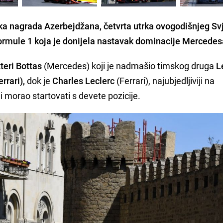
ka nagrada Azerbejdžana
, četvrta utrka ovogodišnjeg Sv
ormule 1 koja je donijela nastavak dominacije
Mercedes
teri Bottas
(Mercedes) koji je nadmašio timskog druga
L
rrari),
dok je
Charles Leclerc
(Ferrari), najubjedljiviji na
i morao startovati s devete pozicije.