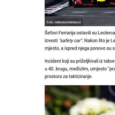
Foto: redbullcontentpool
Šefovi Ferrarija ostavili su Lecler
izvesti
"safety car"
. Nakon što je L
mjesto, a ispred njega ponovo su se
Incident koji su priželjkivali iz ta
u 40. krugu, međutim, umjesto "prav
prostora za taktiziranje.