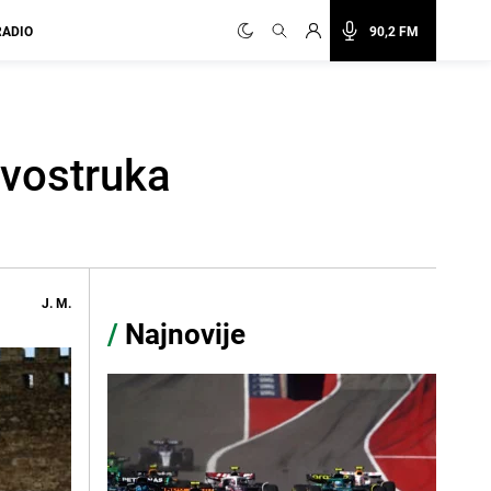
RADIO
90,2 FM
dvostruka
J. M.
/
Najnovije