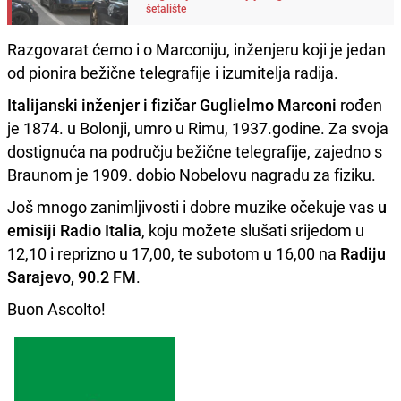
šetalište
Razgovarat ćemo i o Marconiju, inženjeru koji je jedan
od pionira bežične telegrafije i izumitelja radija.
Italijanski inženjer i fizičar Guglielmo Marconi
rođen
je 1874. u Bolonji, umro u Rimu, 1937.godine. Za svoja
dostignuća na području bežične telegrafije, zajedno s
Braunom je 1909. dobio Nobelovu nagradu za fiziku.
Još mnogo zanimljivosti i dobre muzike očekuje vas
u
emisiji Radio Italia
, koju možete slušati srijedom u
12,10 i reprizno u 17,00, te subotom u 16,00 na
Radiju
Sarajevo, 90.2 FM
.
Buon Ascolto!