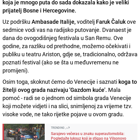
koja je
mnogo puta do sada dokazala kako je veliki
prijatelj Bosne i Hercegovine.
Uz podršku
Ambasade Italije,
voditelj
Faruk Čaluk
ove
sedmice vodi vas na radijsko putovanje. Dvanaest je
dana do ovogodišnjeg festivala u San Remu. Ove
godine, za razliku od prethodne, možemo očekivati i
publiku u teatru Ariston, gdje se, tradicionalno, održava
poznati festival (ako se šta u međuvremenu ne
promijeni).
Osim toga, skoknut ćemo do Venecije i saznati
koga to
žitelji ovog grada nazivaju 'Gazdom kuće'.
Mala
pomoć - radi se o jednom od simbola grada Venecije
koji možete vidjeti i na slici, snimljenoj za vrijeme tzv.
visoke vode, ne tako rijetke pojave u ovom gradu.
TRENDING
Sarajevo večeras u znaku superautomobila:
Pogledajte luksuz koji je stigao na Vilsonovo