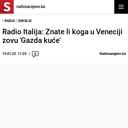
Otvor
/
RADIO
/
EMISIJE
Radio Italija: Znate li koga u Veneciji
zovu 'Gazda kuće'
19.01.22. 11:25
Radiosarajevo.ba
0