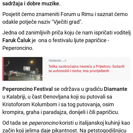
sadržaja i dobre muzike.
Posjetit ćemo znameniti Forum u Rimu i saznat ćemo
odakle potječe naziv "Vječiti grad".
Jedna od zanimljivih priča koju će nam ispričati voditelj
Faruk Čaluk
je ona o festivalu ljute papričice -
Peperoncino.
TRENDING
Teška saobraćajna nesreća u Prijedoru: Sudarili
se automobil i motor, ima povrijeđenih
Peperoncino Festival
se održava u gradiću
Diamante
u Kalabriji, u čast Đenovljana koji su putovali sa
Kristoforom Kolumbom i sa tog putovanja, osim
krompira, graha i paradajza, donijeli i čili papričicu.
Od tada se
peperoncino
koristi u italijanskoj kuhinji kao
začin koji jelima daje pikantnost. Na petstogodišnjicu