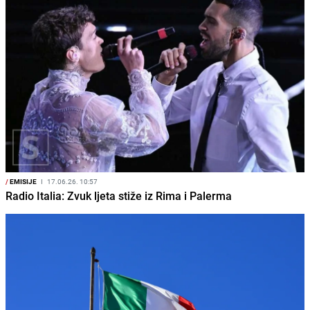
/
EMISIJE
I
17.06.26. 10:57
Radio Italia: Zvuk ljeta stiže iz Rima i Palerma