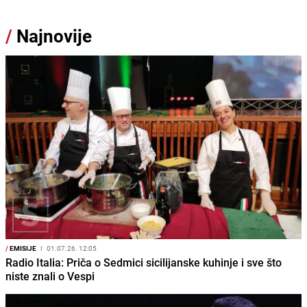
/
Najnovije
/
EMISIJE
I
01.07.26. 12:05
Radio Italia: Priča o Sedmici sicilijanske kuhinje i sve što
niste znali o Vespi