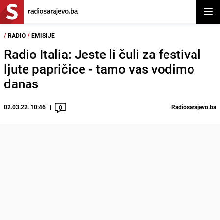
Otvor
/
RADIO
/
EMISIJE
Radio Italia: Jeste li čuli za festival
ljute papričice - tamo vas vodimo
danas
02.03.22. 10:46
Radiosarajevo.ba
0