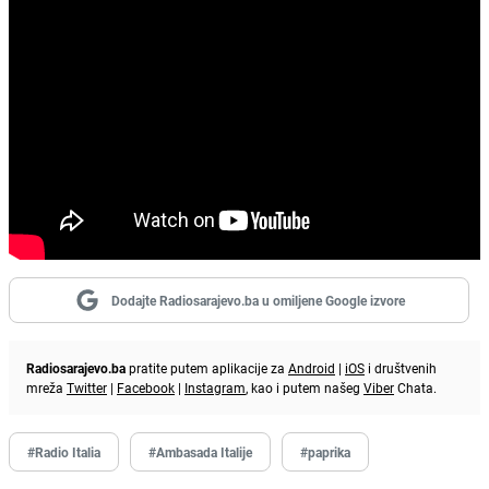
Dodajte Radiosarajevo.ba u omiljene Google izvore
Radiosarajevo.ba
pratite putem aplikacije za
Android
|
iOS
i društvenih
mreža
Twitter
|
Facebook
|
Instagram
, kao i putem našeg
Viber
Chata.
#Radio Italia
#Ambasada Italije
#paprika