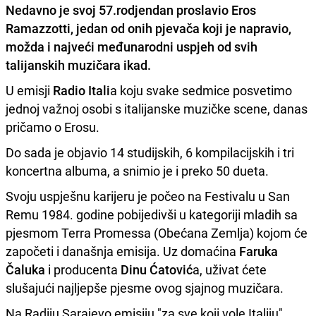
Nedavno je svoj 57.rodjendan proslavio
Eros
Ramazzotti,
jedan od onih pjevača koji je napravio,
možda i najveći međunarodni uspjeh od svih
talijanskih muzičara ikad.
U emisji
Radio Itali
a koju svake sedmice posvetimo
jednoj važnoj osobi s italijanske muzičke scene, danas
pričamo o Erosu.
Do sada je objavio 14 studijskih, 6 kompilacijskih i tri
koncertna albuma, a snimio je i preko 50 dueta.
Svoju uspješnu karijeru je počeo na Festivalu u San
Remu 1984. godine pobijedivši u kategoriji mladih sa
pjesmom Terra Promessa (Obećana Zemlja) kojom će
započeti i današnja emisija. Uz domaćina
Faruka
Čaluka
i producenta
Dinu Ćatović
a, uživat ćete
slušajući najljepše pjesme ovog sjajnog muzičara.
Na Radiju Sarajevo emisiju "za sve koji vole Italiju"