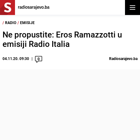
Otvor
/
RADIO
/
EMISIJE
Ne propustite: Eros Ramazzotti u
emisiji Radio Italia
04.11.20. 09:30
Radiosarajevo.ba
0