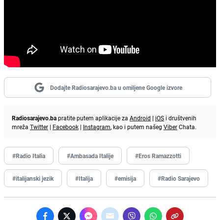
Dodajte Radiosarajevo.ba u omiljene Google izvore
Radiosarajevo.ba
pratite putem aplikacije za
Android
|
iOS
i društvenih
mreža
Twitter
|
Facebook
|
Instagram
, kao i putem našeg
Viber
Chata.
#Radio Italia
#Ambasada Italije
#Eros Ramazzotti
#italijanski jezik
#Italija
#emisija
#Radio Sarajevo