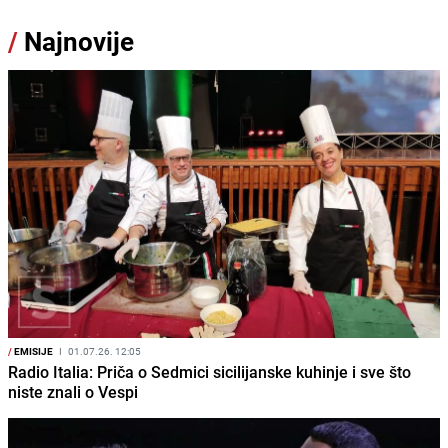
/
Najnovije
/
EMISIJE
I
01.07.26. 12:05
Radio Italia: Priča o Sedmici sicilijanske kuhinje i sve što
niste znali o Vespi