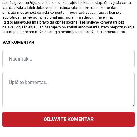
sadrže govor mržnje, kao i da korisniku trajno blokira pristup. Obaviještavamo
vas da svaki čitatelj dobrovoljno pristupa čitanju i kreiranju komentara i
prihvata mogućnost da neki komentari mogu sadržavati narativ koji je u
suprotnosti sa vjerskim, nacionalnim, moralnim i drugim načelima.
Radiosarajevo.ba ima pravo da obriše sporne ili prijavljene komentare bez
najave i objašnjenja. Radiosarajevo.ba koristi automatski sistem prepoznavanja
i uklanjanja govora mržnje i drugih neprimjerenih sadržaja u komentarima.
VAŠ KOMENTAR
OBJAVITE KOMENTAR