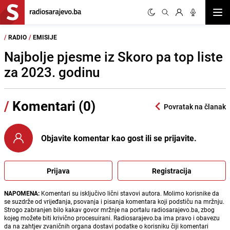
Otvor
/
RADIO
/
EMISIJE
Najbolje pjesme iz Skoro pa top liste
za 2023. godinu
/
Komentari (0)
Povratak na članak
Objavite komentar kao gost ili se prijavite.
Prijava
Registracija
NAPOMENA:
Komentari su isključivo lični stavovi autora. Molimo korisnike da
se suzdrže od vrijeđanja, psovanja i pisanja komentara koji podstiču na mržnju.
Strogo zabranjen bilo kakav govor mržnje na portalu radiosarajevo.ba, zbog
kojeg možete biti krivično procesuirani. Radiosarajevo.ba ima pravo i obavezu
da na zahtjev zvaničnih organa dostavi podatke o korisniku čiji komentari