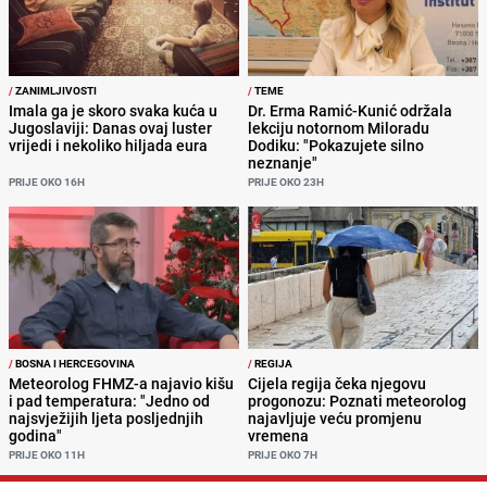
/
ZANIMLJIVOSTI
/
TEME
Imala ga je skoro svaka kuća u
Dr. Erma Ramić-Kunić održala
Jugoslaviji: Danas ovaj luster
lekciju notornom Miloradu
vrijedi i nekoliko hiljada eura
Dodiku: "Pokazujete silno
neznanje"
PRIJE OKO 16H
PRIJE OKO 23H
/
BOSNA I HERCEGOVINA
/
REGIJA
Meteorolog FHMZ-a najavio kišu
Cijela regija čeka njegovu
i pad temperatura: "Jedno od
progonozu: Poznati meteorolog
najsvježijih ljeta posljednjih
najavljuje veću promjenu
godina"
vremena
PRIJE OKO 11H
PRIJE OKO 7H