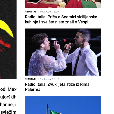
/
EMISIJE
I
01.07.26. 12:05
Radio Italia: Priča o Sedmici sicilijanske
kuhinje i sve što niste znali o Vespi
/
EMISIJE
I
17.06.26. 10:57
Radio Italia: Zvuk ljeta stiže iz Rima i
vodi
Max
Palerma
ujorških
ihanne
, i
 svježim