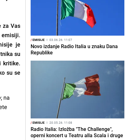
e za Vas
 emisiji.
/
EMISIJE
I
03.06.26. 11:07
isije je
Novo izdanje Radio Italia u znaku Dana
Republike
tnika su
 kritike.
ko su se
w
, na
ete
/
EMISIJE
I
20.05.26. 11:08
Radio Italia: Izložba "The Challenge",
operni koncert u Teatru alla Scala i druge