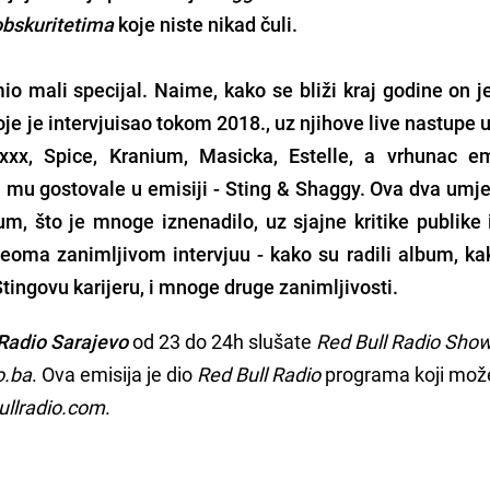
obskuritetima
koje niste nikad čuli.
io mali specijal. Naime, kako se bliži kraj godine on j
je je intervjuisao tokom 2018., uz njihove live nastupe u
xxx
,
Spice
,
Kranium
,
Masicka
,
Estelle
, a vrhunac em
u mu gostovale u emisiji -
Sting & Shaggy
. Ova dva umje
m, što je mnoge iznenadilo, uz sjajne kritike publike i
veoma zanimljivom intervjuu - kako su radili album, ka
tingovu karijeru, i mnoge druge zanimljivosti.
Radio Sarajevo
od 23 do 24h slušate
Red Bull Radio Sho
o.ba
. Ova emisija je dio
Red Bull Radio
programa koji mož
llradio.com
.