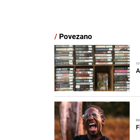
/
Povezano
17
A
03
F