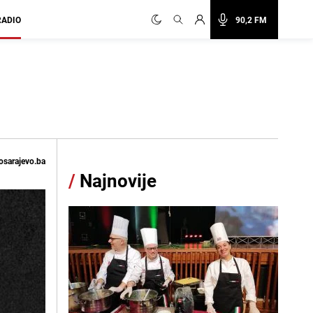
RADIO
90,2 FM
osarajevo.ba
/
Najnovije