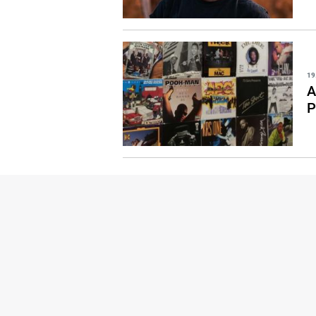
19
A
P