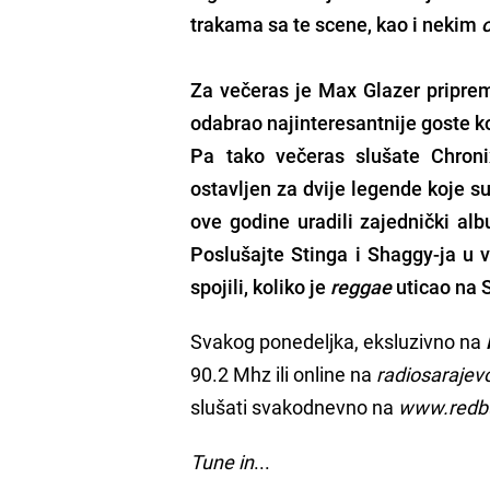
trakama sa te scene, kao i nekim
Za večeras je
Max Glazer
priprem
odabrao najinteresantnije goste ko
Pa tako večeras slušate
Chroni
ostavljen za dvije legende koje s
ove godine uradili zajednički albu
Poslušajte Stinga i Shaggy-ja u 
spojili, koliko je
reggae
uticao na S
Svakog ponedeljka, eksluzivno na
90.2 Mhz ili online na
radiosarajev
slušati svakodnevno na
www.redbu
Tune in
...