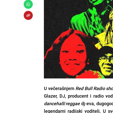
U večerašnjem
Red Bull Radio sh
Glazer
, DJ, producent i radio vod
dancehall
/
reggae
dj-eva, dugogod
legendarni radijski voditelj. U s