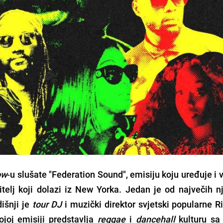
ow
-u slušate "Federation Sound", emisiju koju uređuje i 
itelj koji dolazi iz New Yorka. Jedan je od največih nj
išnji je
tour DJ
i muzički direktor svjetski popularne
R
vojoj emisiji predstavlja
reggae
i
dancehall
kulturu sa