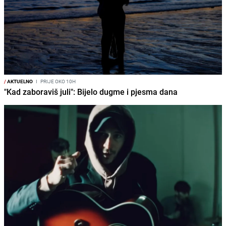
/
AKTUELNO
I
PRIJE OKO 10H
"Kad zaboraviš juli": Bijelo dugme i pjesma dana