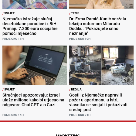
/
SVIJET
/
TEME
Njemačka istražuje slučaj
Dr. Erma Ramić-Kunić održala
desetočlane porodice iz BiH:
lekciju notornom Miloradu
Primaju 7.300 eura socijalne
Dodiku: "Pokazujete silno
pomoći mjesečno
neznanje"
PRIJE OKO 11H
PRIJE OKO 10H
/
SVIJET
/
REGIJA
Stručnjaci upozoravaju: Izrael
Gosti iz Njemačke napravili
ulaže milione kako bi utjecao na
požar u apartmanu u Istri,
odgovore ChatGPT-a o Gazi
vlasniku se smijali i pokazivali
srednji prst
PRIJE OKO 14H
PRIJE OKO 21H
MARKETING