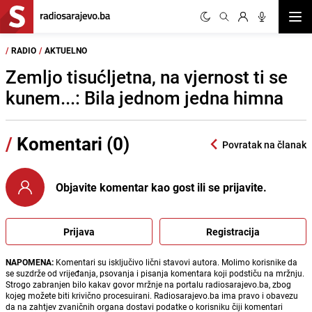
Otvor
/
RADIO
/
AKTUELNO
Zemljo tisućljetna, na vjernost ti se
kunem...: Bila jednom jedna himna
/
Komentari (0)
Povratak na članak
Objavite komentar kao gost ili se prijavite.
Prijava
Registracija
NAPOMENA:
Komentari su isključivo lični stavovi autora. Molimo korisnike da
se suzdrže od vrijeđanja, psovanja i pisanja komentara koji podstiču na mržnju.
Strogo zabranjen bilo kakav govor mržnje na portalu radiosarajevo.ba, zbog
kojeg možete biti krivično procesuirani. Radiosarajevo.ba ima pravo i obavezu
da na zahtjev zvaničnih organa dostavi podatke o korisniku čiji komentari