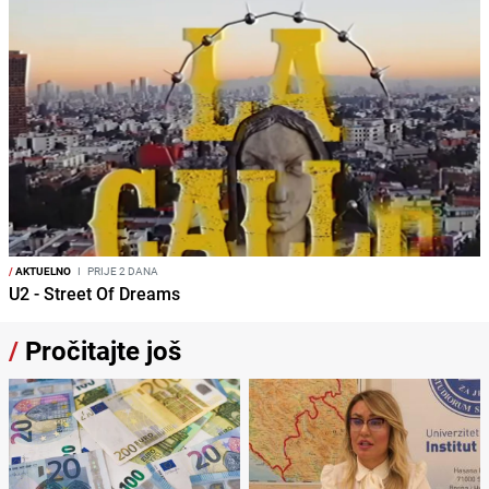
/
AKTUELNO
I
PRIJE 2 DANA
U2 - Street Of Dreams
/
Pročitajte još