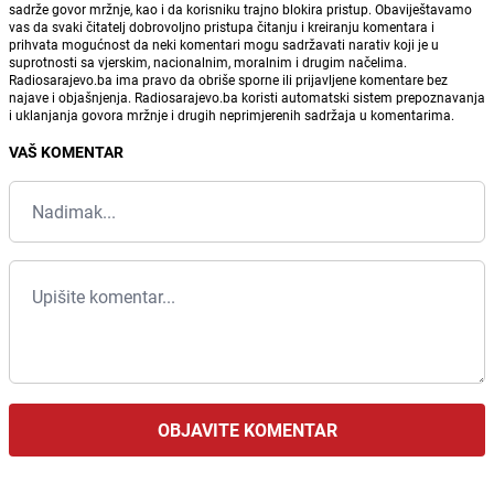
sadrže govor mržnje, kao i da korisniku trajno blokira pristup. Obaviještavamo
vas da svaki čitatelj dobrovoljno pristupa čitanju i kreiranju komentara i
prihvata mogućnost da neki komentari mogu sadržavati narativ koji je u
suprotnosti sa vjerskim, nacionalnim, moralnim i drugim načelima.
Radiosarajevo.ba ima pravo da obriše sporne ili prijavljene komentare bez
najave i objašnjenja. Radiosarajevo.ba koristi automatski sistem prepoznavanja
i uklanjanja govora mržnje i drugih neprimjerenih sadržaja u komentarima.
VAŠ KOMENTAR
OBJAVITE KOMENTAR