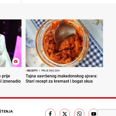
/
RECEPTI
I
PRIJE OKO 20H
 prije
Tajna savršenog makedonskog ajvara:
al iznenadio
Stari recept za kremast i bogat okus
IŠTENJA