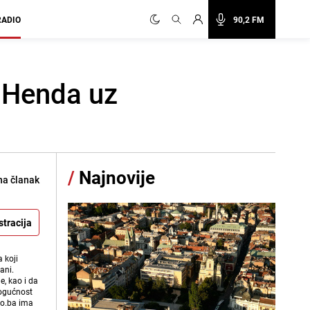
RADIO
90,2 FM
i Henda uz
/
Najnovije
na članak
stracija
 koji
ani.
e, kao i da
mogućnost
vo.ba ima