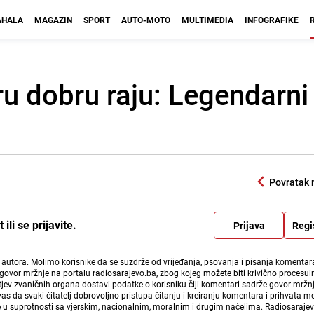
HALA
MAGAZIN
SPORT
AUTO-MOTO
MULTIMEDIA
INFOGRAFIKE
aru dobru raju: Legendarn
Povratak 
li se prijavite.
Prijava
Regi
i autora. Molimo korisnike da se suzdrže od vrijeđanja, psovanja i pisanja komentara
govor mržnje na portalu radiosarajevo.ba, zbog kojeg možete biti krivično procesuir
ev zvaničnih organa dostavi podatke o korisniku čiji komentari sadrže govor mržnj
vas da svaki čitatelj dobrovoljno pristupa čitanju i kreiranju komentara i prihvata 
e u suprotnosti sa vjerskim, nacionalnim, moralnim i drugim načelima. Radiosaraje