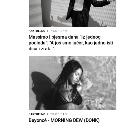
/
AKTUELNO
I
PRIJE 1 DAN
Massimo i pjesma dana "Iz jednog
pogleda": "A još smo jučer, kao jedno isti
disali zrak..."
/
AKTUELNO
I
PRIJE 1 DAN
Beyoncé - MORNING DEW (DONK)