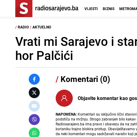
VIJESTI
BIZNIS
METROMA
/
RADIO
/
AKTUELNO
Vrati mi Sarajevo i st
hor Palčići
/
Komentari (0)
Objavite komentar kao gost i
NAPOMENA:
Komentari su isključivo lični stavov
podstiču na mržnju. Strogo zabranjen bilo kakav 
Radiosarajevo.ba ima pravo i obavezu da na zahtj
korisniku trajno blokira pristup. Obaviještavamo 
da neki komentari mogu sadržavati narativ koji j