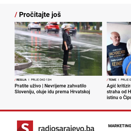
/
Pročitajte još
/
REGIJA
I
PRIJE OKO 13H
/
TEME
I
PRIJE 
Pratite uživo | Nevrijeme zahvatilo
Agić kritizi
Sloveniju, oluje idu prema Hrvatskoj
straha od H
istinu o Čip
MARKETIN