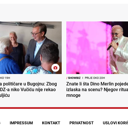
OKO 19H
/
SHOWBIZ
I
PRIJE OKO 20H
ra političare u Bugojnu: Zbog
Znate li šta Dino Merlin pojede
DZ-a niko Vučiću nije rekao
izlaska na scenu? Njegov ritu
uljiću
mnoge
G
IMPRESSUM
KONTAKT
PRIVATNOST
USLOVI KOR