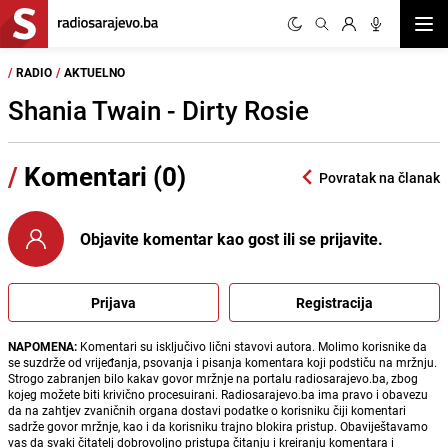
Otvor
/
RADIO
/
AKTUELNO
Shania Twain - Dirty Rosie
/
Komentari (0)
Povratak na članak
Objavite komentar kao gost ili se prijavite.
Prijava
Registracija
NAPOMENA:
Komentari su isključivo lični stavovi autora. Molimo korisnike da
se suzdrže od vrijeđanja, psovanja i pisanja komentara koji podstiču na mržnju.
Strogo zabranjen bilo kakav govor mržnje na portalu radiosarajevo.ba, zbog
kojeg možete biti krivično procesuirani. Radiosarajevo.ba ima pravo i obavezu
da na zahtjev zvaničnih organa dostavi podatke o korisniku čiji komentari
sadrže govor mržnje, kao i da korisniku trajno blokira pristup. Obaviještavamo
vas da svaki čitatelj dobrovoljno pristupa čitanju i kreiranju komentara i