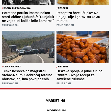
/
BOSNA I HERCEGOVINA
/
RECEPTI
Potresna poruka imama nakon
Recept za brze uštipke: Ne
smrti Aldine Ljubunčić: "Dunjaluk
upijaju ulje i gotovi su za 30
ne vrijedi ni koliko krilo komarca"
minuta
PRIJE OKO 20H
PRIJE OKO 10H
/
CRNA HRONIKA
/
RECEPTI
Teška nesreća na magistrali
Hrskave spolja, a pune sirupa
Stolac-Neum: Saobraćaj totalno
iznutra: Ovo je recept za
obustavljen, ima povrijeđenih
savršene tulumbe
PRIJE OKO 8H
PRIJE 1 DAN
MARKETING
IMPRESSUM