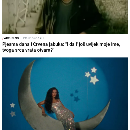
/
AKTUELNO
I
PRIJE OKO 19H
Pjesma dana i Crvena jabuka: "I da l' još uvijek moje ime,
tvoga srca vrata otvara?"