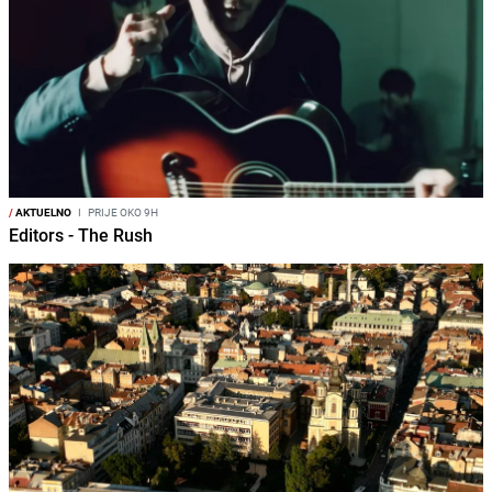
/
AKTUELNO
I
PRIJE OKO 9H
Editors - The Rush