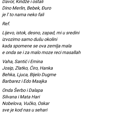
Davor, Kindže i ostali
Dino Merlin, Bebek, Đuro
je l' to nama neko fali
Ref.
Lijevo, istok, desno, zapad, mi u sredini
izvozimo samo dušu okolini
kada spomene se ova zemlja mala
e onda se i za malo moze reci masallah
Vaha, Santić i Emina
Josip, Zlatko, Ćiro, Hanka
Behka, Ljuca, Bijelo Dugme
Barbarez i Edo Maajka
Onda Šerbo i Dalapa
Silvana i Mata Hari
Nobelova, Vučko, Oskar
sve je kod nas u sehari