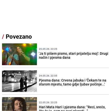
/
Povezano
25.05.26. 23:25
'Ja ti pišem pismo, stari prijatelju moj': Drugi
način i pjesma dana
24.05.26. 22:55
Pjesma dana: Crvena jabuka i 'Čekam te na
starom mjestu, tamo gdje ljubav počinje...'
22.05.26. 23:25
Hari Mata Hari i pjesma dana: "Reci, srećo,
šta ću ja, sam na ovoj planeti..."