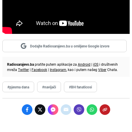
Dodajte Radiosarajevo.ba u omiljene Google izvore
Radiosarajevo.ba
pratite putem aplikacije za
Android
|
iOS
i društvenih
mreža
Twitter
|
Facebook
|
Instagram
, kao i putem našeg
Viber
Chata.
#pjesma dana
#navijači
#BH fanaticosi