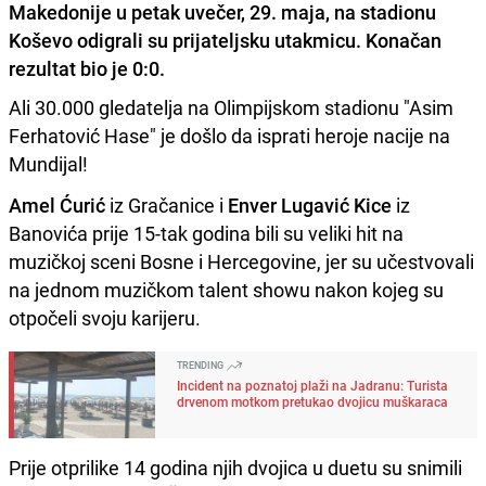
Makedonije u petak uvečer, 29. maja, na stadionu
Koševo odigrali su prijateljsku utakmicu. Konačan
rezultat bio je 0:0.
Ali 30.000 gledatelja na Olimpijskom stadionu "Asim
Ferhatović Hase" je došlo da isprati heroje nacije na
Mundijal!
Amel Ćurić
iz Gračanice i
Enver Lugavić Kice
iz
Banovića prije 15-tak godina bili su veliki hit na
muzičkoj sceni Bosne i Hercegovine, jer su učestvovali
na jednom muzičkom talent showu nakon kojeg su
otpočeli svoju karijeru.
TRENDING
Incident na poznatoj plaži na Jadranu: Turista
drvenom motkom pretukao dvojicu muškaraca
Prije otprilike 14 godina njih dvojica u duetu su snimili