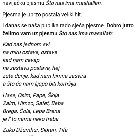
navijačku pjesmu
Što nas ima mashallah
.
Pjesma je ubrzo postala veliki hit.
I danas se naša publika rado sjeća pjesme.
Dobro jutro
želimo vam uz pjesmu
Što nas ima masallah
:
Kad nas jednom svi
na miru ostave, ostave
kad nam ćevap
na zastavu postave, hej
zute dunje, kad nam himna zasvira
a što će nam lijepo biti komšija
Hase, Osim, Pape, Škija
Zaim, Himzo, Safet, Beba
Brega, Čola, Lepa Brena
je l' to nama neko treba
Zuko Džumhur, Sidran, Tifa