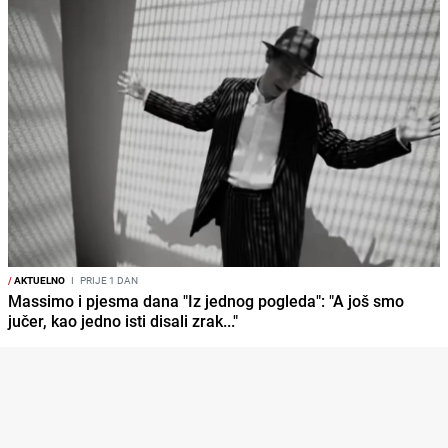
/
AKTUELNO
I
PRIJE 1 DAN
Massimo i pjesma dana "Iz jednog pogleda": "A još smo
jučer, kao jedno isti disali zrak..."