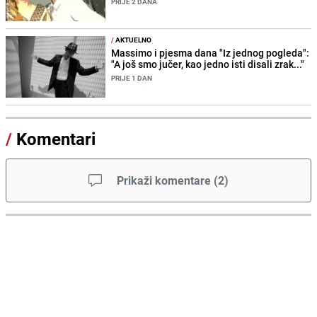
PRIJE 2 DANA
/
AKTUELNO
Massimo i pjesma dana "Iz jednog pogleda":
"A još smo jučer, kao jedno isti disali zrak..."
PRIJE 1 DAN
/
Komentari
Prikaži komentare
(
2
)