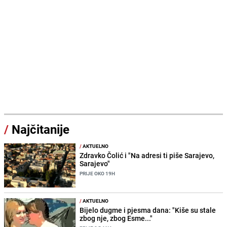
/
Najčitanije
/
AKTUELNO
Zdravko Čolić i "Na adresi ti piše Sarajevo,
Sarajevo"
PRIJE OKO 19H
/
AKTUELNO
Bijelo dugme i pjesma dana: "Kiše su stale
zbog nje, zbog Esme..."