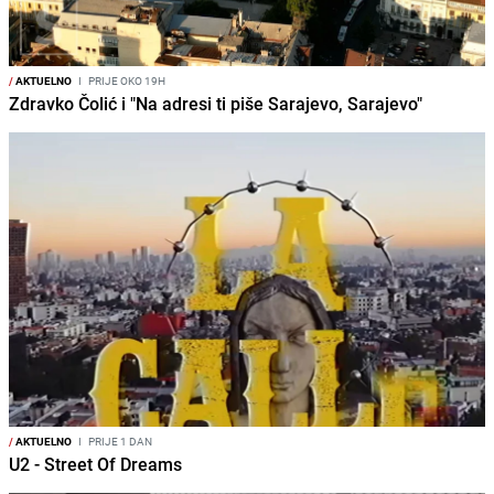
/
AKTUELNO
I
PRIJE OKO 19H
Zdravko Čolić i "Na adresi ti piše Sarajevo, Sarajevo"
/
AKTUELNO
I
PRIJE 1 DAN
U2 - Street Of Dreams