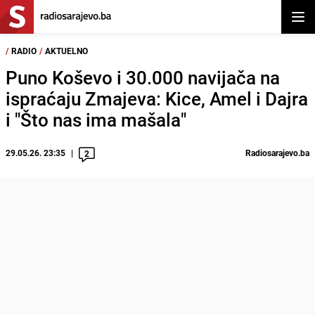
Otvor
/
RADIO
/
AKTUELNO
Puno Koševo i 30.000 navijača na
ispraćaju Zmajeva: Kice, Amel i Dajra
i "Što nas ima mašala"
29.05.26. 23:35
Radiosarajevo.ba
2