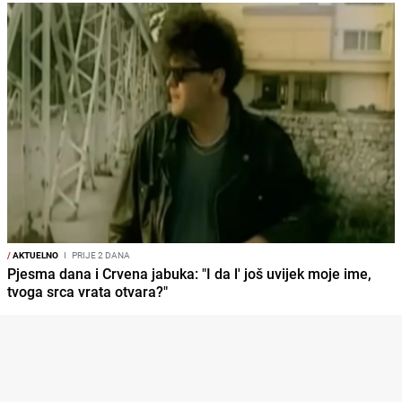
/
AKTUELNO
I
PRIJE 2 DANA
Pjesma dana i Crvena jabuka: "I da l' još uvijek moje ime,
tvoga srca vrata otvara?"