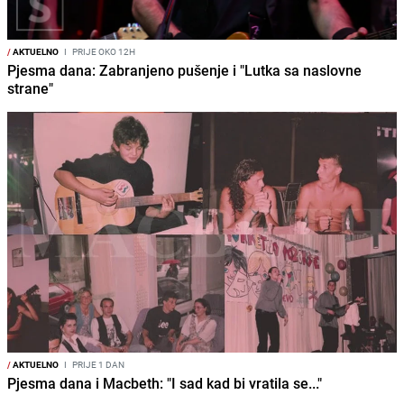
/
AKTUELNO
I
PRIJE OKO 12H
Pjesma dana: Zabranjeno pušenje i "Lutka sa naslovne
strane"
/
AKTUELNO
I
PRIJE 1 DAN
Pjesma dana i Macbeth: "I sad kad bi vratila se..."