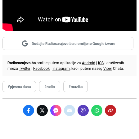
Dodajte Radiosarajevo.ba u omiljene Google izvore
Radiosarajevo.ba
pratite putem aplikacije za
Android
|
iOS
i društvenih
mreža
Twitter
|
Facebook
|
Instagram
, kao i putem našeg
Viber
Chata.
#pjesma dana
#radio
#muzika