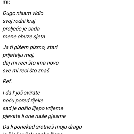
mi:
Dugo nisam vidio
svoj rodni kraj
proljeće je sada
mene obuze sjeta
Ja ti pišem pismo, stari
prijatelju moj,
daj mi reci što ima novo
sve mi reci što znaš
Ref.
I da l' još svirate
noću pored rijeke
sad je došlo lijepo vrijeme
pjevate li one naše pjesme
Da li ponekad sretneš moju dragu