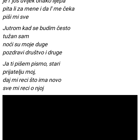
je l' još uvijek onako lijepa
pita li za mene i da l' me čeka
piši mi sve
Jutrom kad se budim često
tužan sam
noći su moje duge
pozdravi društvo i druge
Ja ti pišem pismo, stari
prijatelju moj,
daj mi reci što ima novo
sve mi reci o njoj