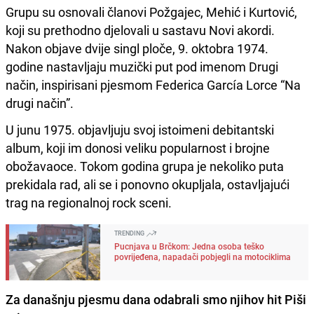
Grupu su osnovali članovi Požgajec, Mehić i Kurtović,
koji su prethodno djelovali u sastavu Novi akordi.
Nakon objave dvije singl ploče, 9. oktobra 1974.
godine nastavljaju muzički put pod imenom Drugi
način, inspirisani pjesmom Federica García Lorce “Na
drugi način”.
U junu 1975. objavljuju svoj istoimeni debitantski
album, koji im donosi veliku popularnost i brojne
obožavaoce. Tokom godina grupa je nekoliko puta
prekidala rad, ali se i ponovno okupljala, ostavljajući
trag na regionalnoj rock sceni.
TRENDING
Pucnjava u Brčkom: Jedna osoba teško
povrijeđena, napadači pobjegli na motociklima
Za današnju pjesmu dana odabrali smo njihov hit Piši