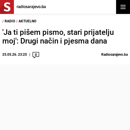
Otvor
/
RADIO
/
AKTUELNO
'Ja ti pišem pismo, stari prijatelju
moj': Drugi način i pjesma dana
25.05.26. 23:25
Radiosarajevo.ba
0