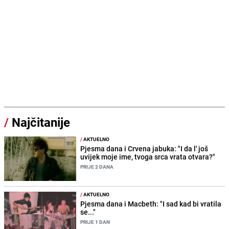
/
Najčitanije
/
AKTUELNO
Pjesma dana i Crvena jabuka: "I da l' još
uvijek moje ime, tvoga srca vrata otvara?"
PRIJE 2 DANA
/
AKTUELNO
Pjesma dana i Macbeth: "I sad kad bi vratila
se..."
PRIJE 1 DAN