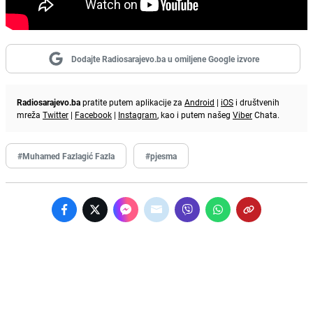
Dodajte Radiosarajevo.ba u omiljene Google izvore
Radiosarajevo.ba
pratite putem aplikacije za
Android
|
iOS
i društvenih
mreža
Twitter
|
Facebook
|
Instagram
, kao i putem našeg
Viber
Chata.
#Muhamed Fazlagić Fazla
#pjesma