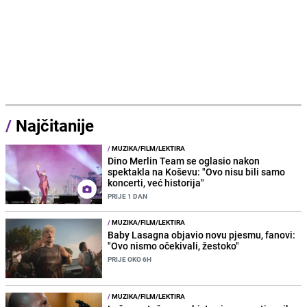
/
Najčitanije
/
MUZIKA/FILM/LEKTIRA
Dino Merlin Team se oglasio nakon
spektakla na Koševu: "Ovo nisu bili samo
koncerti, već historija"
PRIJE 1 DAN
/
MUZIKA/FILM/LEKTIRA
Baby Lasagna objavio novu pjesmu, fanovi:
"Ovo nismo očekivali, žestoko"
PRIJE OKO 6H
/
MUZIKA/FILM/LEKTIRA