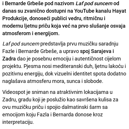
i Bernarde Grbeše pod nazivom
Laf pod suncem
od
danas su zvanično dostupni na YouTube kanalu Hayat
Produkcije, donoseći publici vedru, ritmičnu i
modernu ljetnu priču koja već na prvo slušanje osvaja
atmosferom i energijom.
Laf pod suncem
predstavlja prvu muzičku saradnju
Fazle i Bernarde Grbeše, a upravo
spoj Sarajeva i
Zadra
dao je posebnu emociju i autentičnost cijelom
projektu. Pjesma nosi mediteranski duh, ljetnu lakoću i
pozitivnu energiju, dok vizuelni identitet spota dodatno
naglašava atmosferu mora, sunca i slobode.
Videospot je sniman na atraktivnim lokacijama u
Zadru, gradu koji je poslužio kao savršena kulisa za
ovu muzičku priču i spojio dalmatinski šarm sa
emocijom koju Fazla i Bernarda donose kroz
interpretaciju.