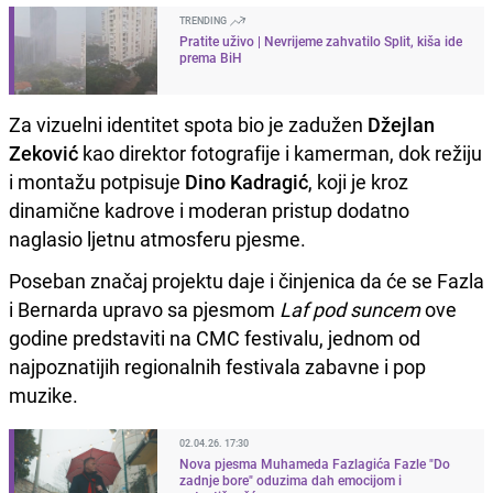
TRENDING
Pratite uživo | Nevrijeme zahvatilo Split, kiša ide
prema BiH
Za vizuelni identitet spota bio je zadužen
Džejlan
Zeković
kao direktor fotografije i kamerman, dok režiju
i montažu potpisuje
Dino Kadragić
, koji je kroz
dinamične kadrove i moderan pristup dodatno
naglasio ljetnu atmosferu pjesme.
Poseban značaj projektu daje i činjenica da će se Fazla
i Bernarda upravo sa pjesmom
Laf pod suncem
ove
godine predstaviti na CMC festivalu, jednom od
najpoznatijih regionalnih festivala zabavne i pop
muzike.
02.04.26. 17:30
Nova pjesma Muhameda Fazlagića Fazle "Do
zadnje bore" oduzima dah emocijom i