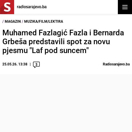
Otvor
/
MAGAZIN
/
MUZIKA/FILM/LEKTIRA
Muhamed Fazlagić Fazla i Bernarda
Grbeša predstavili spot za novu
pjesmu "Laf pod suncem"
25.05.26. 13:38
Radiosarajevo.ba
3