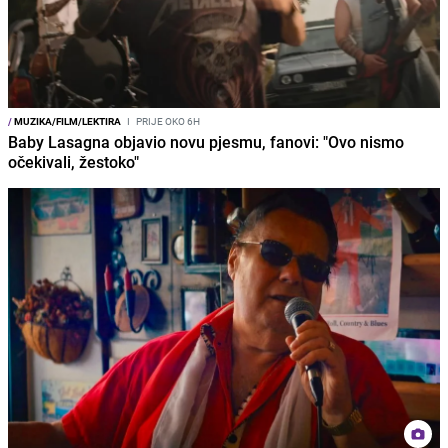
/
MUZIKA/FILM/LEKTIRA
I
PRIJE OKO 6H
Baby Lasagna objavio novu pjesmu, fanovi: "Ovo nismo
očekivali, žestoko"