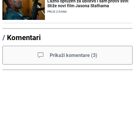
Lažno optužen za ubistvo i sam protiv svih:
Stiže novi film Jasona Stathama
PRIJE 2 DANA
/
Komentari
Prikaži komentare
(
3
)