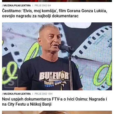
/
MUZIKA/FILM/LEKTIRA
I
PRIJE OKO 8H
Čestitamo: 'Elvis, moj komšija', film Gorana Gonza Lukića,
osvojio nagradu za najbolji dokumentarac
/
MUZIKA/FILM/LEKTIRA
I
PRIJE OKO 19H
Novi uspjeh dokumentarca FTV-a o Ivici Osimu: Nagrada i
na City Festu u Niškoj Banji