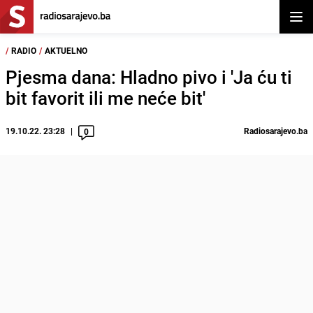
Otvor
/
RADIO
/
AKTUELNO
Pjesma dana: Hladno pivo i 'Ja ću ti
bit favorit ili me neće bit'
19.10.22. 23:28
Radiosarajevo.ba
0