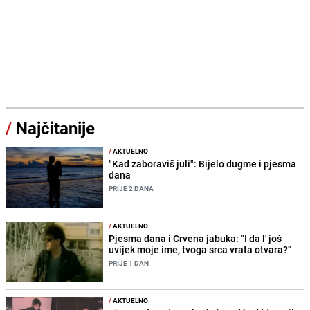
/
Najčitanije
/
AKTUELNO
"Kad zaboraviš juli": Bijelo dugme i pjesma
dana
PRIJE 2 DANA
/
AKTUELNO
Pjesma dana i Crvena jabuka: "I da l' još
uvijek moje ime, tvoga srca vrata otvara?"
PRIJE 1 DAN
/
AKTUELNO