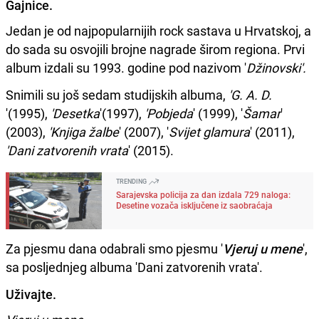
Gajnice.
Jedan je od najpopularnijih rock sastava u Hrvatskoj, a
do sada su osvojili brojne nagrade širom regiona. Prvi
album izdali su 1993. godine pod nazivom '
Džinovski'.
Snimili su još sedam studijskih albuma,
'G. A. D.
'(1995),
'Desetka
'(1997),
'Pobjeda
' (1999), '
Šamar
'
(2003),
'Knjiga žalbe
' (2007), '
Svijet glamura
' (2011),
'Dani zatvorenih vrata
' (2015).
TRENDING
Sarajevska policija za dan izdala 729 naloga:
Desetine vozača isključene iz saobraćaja
Za pjesmu dana odabrali smo pjesmu '
Vjeruj u mene
',
sa posljednjeg albuma 'Dani zatvorenih vrata'.
Uživajte.