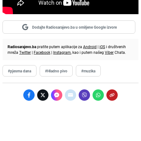
Dodajte Radiosarajevo.ba u omiljene Google izvore
Radiosarajevo.ba
pratite putem aplikacije za
Android
|
iOS
i društvenih
mreža
Twitter
|
Facebook
|
Instagram
, kao i putem našeg
Viber
Chata.
#pjesma dana
#Hladno pivo
#muzika