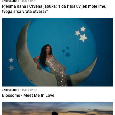
/
AKTUELNO
I
PRIJE 1 DAN
Pjesma dana i Crvena jabuka: "I da l' još uvijek moje ime,
tvoga srca vrata otvara?"
/
AKTUELNO
I
PRIJE 2 DANA
Blossoms - Meet Me In Love