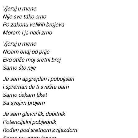
Vjeruj u mene
Nije sve tako crno
Po zakonu velikih brojeva
Moram i ja naći zrno
Vjeruj u mene
Nisam onaj od prije
Evo stiže moj sretni broj
Samo što nije
Ja sam apgrejdan i poboljšan
I spreman da ti svašta dam
Samo čekam tiket
Sa svojim brojem
Ja sam glavni lik, dobitnik
Potencijalni pobjednik
Rođen pod sretnom zvijezdom
Samo ne znam kojom