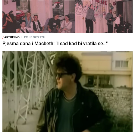
/
AKTUELNO
I
PRIJE OKO 12H
Pjesma dana i Macbeth: "I sad kad bi vratila se..."