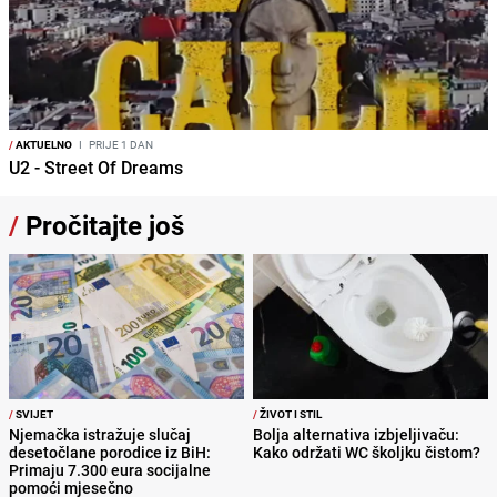
/
AKTUELNO
I
PRIJE 1 DAN
U2 - Street Of Dreams
/
Pročitajte još
/
SVIJET
/
ŽIVOT I STIL
Njemačka istražuje slučaj
Bolja alternativa izbjeljivaču:
desetočlane porodice iz BiH:
Kako održati WC školjku čistom?
Primaju 7.300 eura socijalne
pomoći mjesečno