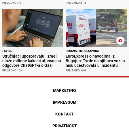
PRIJE OKO 7H
PRIJE OKO 21H
/
SVIJET
/
BOSNA I HERCEGOVINA
Stručnjaci upozoravaju: Izrael
EuroExpress o navodima iz
ulaže milione kako bi utjecao na
Bugojna: Tvrde da njihova vozila
odgovore ChatGPT-a o Gazi
nisu učestvovala u incidentu
PRIJE OKO 10H
PRIJE OKO 16H
MARKETING
IMPRESSUM
KONTAKT
PRIVATNOST