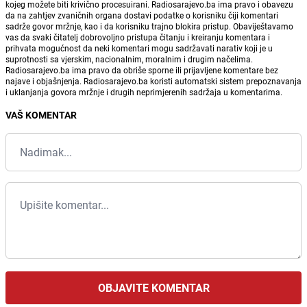
kojeg možete biti krivično procesuirani. Radiosarajevo.ba ima pravo i obavezu
da na zahtjev zvaničnih organa dostavi podatke o korisniku čiji komentari
sadrže govor mržnje, kao i da korisniku trajno blokira pristup. Obaviještavamo
vas da svaki čitatelj dobrovoljno pristupa čitanju i kreiranju komentara i
prihvata mogućnost da neki komentari mogu sadržavati narativ koji je u
suprotnosti sa vjerskim, nacionalnim, moralnim i drugim načelima.
Radiosarajevo.ba ima pravo da obriše sporne ili prijavljene komentare bez
najave i objašnjenja. Radiosarajevo.ba koristi automatski sistem prepoznavanja
i uklanjanja govora mržnje i drugih neprimjerenih sadržaja u komentarima.
VAŠ KOMENTAR
OBJAVITE KOMENTAR