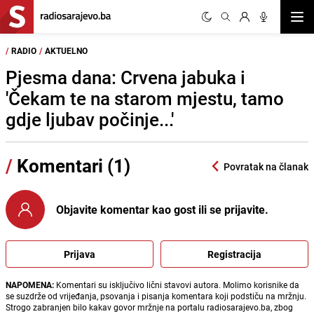
Otvor
/
RADIO
/
AKTUELNO
Pjesma dana: Crvena jabuka i
'Čekam te na starom mjestu, tamo
gdje ljubav počinje...'
/
Komentari (1)
Povratak na članak
Objavite komentar kao gost ili se prijavite.
Prijava
Registracija
NAPOMENA:
Komentari su isključivo lični stavovi autora. Molimo korisnike da
se suzdrže od vrijeđanja, psovanja i pisanja komentara koji podstiču na mržnju.
Strogo zabranjen bilo kakav govor mržnje na portalu radiosarajevo.ba, zbog