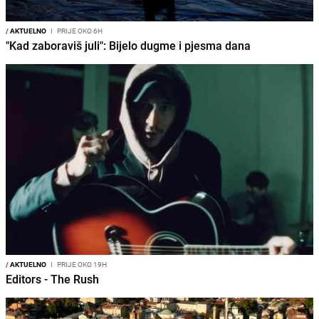
/
AKTUELNO
I
PRIJE OKO 6H
"Kad zaboraviš juli": Bijelo dugme i pjesma dana
/
AKTUELNO
I
PRIJE OKO 19H
Editors - The Rush