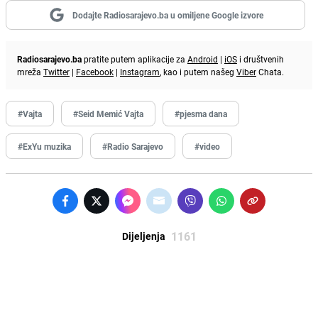
Dodajte Radiosarajevo.ba u omiljene Google izvore
Radiosarajevo.ba
pratite putem aplikacije za
Android
|
iOS
i društvenih
mreža
Twitter
|
Facebook
|
Instagram
, kao i putem našeg
Viber
Chata.
#Vajta
#Seid Memić Vajta
#pjesma dana
#ExYu muzika
#Radio Sarajevo
#video
1161
Dijeljenja