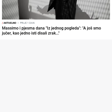
/
AKTUELNO
I
PRIJE 1 DAN
Massimo i pjesma dana "Iz jednog pogleda": "A još smo
jučer, kao jedno isti disali zrak..."