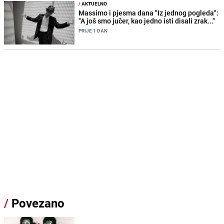
/
AKTUELNO
Massimo i pjesma dana "Iz jednog pogleda":
"A još smo jučer, kao jedno isti disali zrak..."
PRIJE 1 DAN
/
Povezano