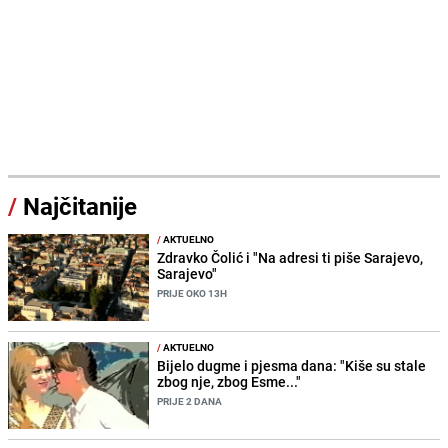
/
Najčitanije
/
AKTUELNO
Zdravko Čolić i "Na adresi ti piše Sarajevo,
Sarajevo"
PRIJE OKO 13H
/
AKTUELNO
Bijelo dugme i pjesma dana: "Kiše su stale
zbog nje, zbog Esme..."
PRIJE 2 DANA