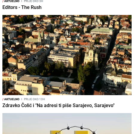
/
AKTUELNO
I
PRIJE OKO 3H
Editors - The Rush
/
AKTUELNO
I
PRIJE OKO 13H
Zdravko Čolić i "Na adresi ti piše Sarajevo, Sarajevo"