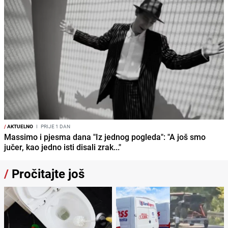
/
AKTUELNO
I
PRIJE 1 DAN
Massimo i pjesma dana "Iz jednog pogleda": "A još smo
jučer, kao jedno isti disali zrak..."
/
Pročitajte još