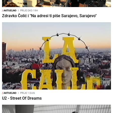
/
AKTUELNO
I
PRIJE OKO 19H
Zdravko Čolić i "Na adresi ti piše Sarajevo, Sarajevo"
/
AKTUELNO
I
PRIJE 1 DAN
U2 - Street Of Dreams