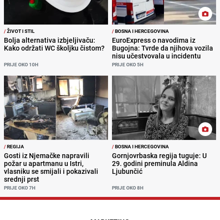
/
ŽIVOT I STIL
/
BOSNA I HERCEGOVINA
Bolja alternativa izbjeljivaču:
EuroExpress o navodima iz
Kako održati WC školjku čistom?
Bugojna: Tvrde da njihova vozila
nisu učestvovala u incidentu
PRIJE OKO 10H
PRIJE OKO 5H
/
REGIJA
/
BOSNA I HERCEGOVINA
Gosti iz Njemačke napravili
Gornjovrbaska regija tuguje: U
požar u apartmanu u Istri,
29. godini preminula Aldina
vlasniku se smijali i pokazivali
Ljubunčić
srednji prst
PRIJE OKO 7H
PRIJE OKO 8H