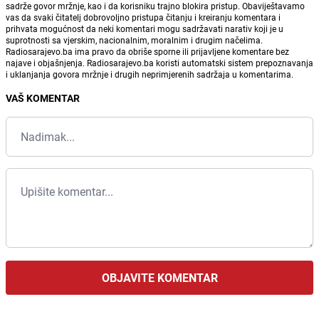
sadrže govor mržnje, kao i da korisniku trajno blokira pristup. Obaviještavamo
vas da svaki čitatelj dobrovoljno pristupa čitanju i kreiranju komentara i
prihvata mogućnost da neki komentari mogu sadržavati narativ koji je u
suprotnosti sa vjerskim, nacionalnim, moralnim i drugim načelima.
Radiosarajevo.ba ima pravo da obriše sporne ili prijavljene komentare bez
najave i objašnjenja. Radiosarajevo.ba koristi automatski sistem prepoznavanja
i uklanjanja govora mržnje i drugih neprimjerenih sadržaja u komentarima.
VAŠ KOMENTAR
OBJAVITE KOMENTAR