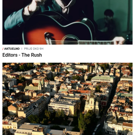
/
AKTUELNO
I
PRIJE OKO 9H
Editors - The Rush