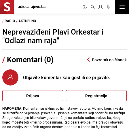
Otvor
/
RADIO
/
AKTUELNO
Neprevaziđeni Plavi Orkestar i
"Odlazi nam raja"
/
Komentari (0)
Povratak na članak
Objavite komentar kao gost ili se prijavite.
Prijava
Registracija
NAPOMENA:
Komentari su isključivo lični stavovi autora. Molimo korisnike da
se suzdrže od vrijeđanja, psovanja i pisanja komentara koji podstiču na mržnju.
Strogo zabranjen bilo kakav govor mržnje na portalu radiosarajevo.ba, zbog
kojeg možete biti krivično procesuirani. Radiosarajevo.ba ima pravo i obavezu
da na zahtjev zvaničnih organa dostavi podatke o korisniku čiji komentari