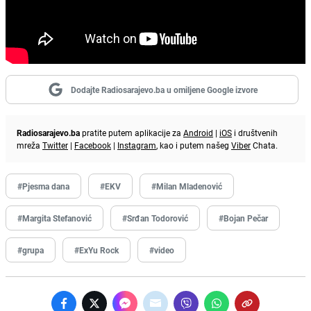
Dodajte Radiosarajevo.ba u omiljene Google izvore
Radiosarajevo.ba
pratite putem aplikacije za
Android
|
iOS
i društvenih
mreža
Twitter
|
Facebook
|
Instagram
, kao i putem našeg
Viber
Chata.
#Pjesma dana
#EKV
#Milan Mladenović
#Margita Stefanović
#Srđan Todorović
#Bojan Pečar
#grupa
#ExYu Rock
#video