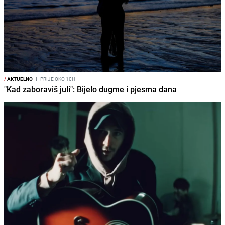
/
AKTUELNO
I
PRIJE OKO 10H
"Kad zaboraviš juli": Bijelo dugme i pjesma dana