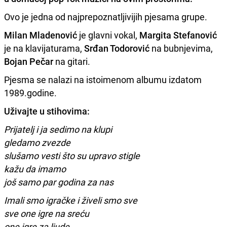
Ovo je jedna od najprepoznatljivijih pjesama grupe.
Milan Mladenović
je glavni vokal,
Margita Stefanović
je na klavijaturama,
Srđan Todorović
na bubnjevima,
Bojan Pečar
na gitari.
Pjesma se nalazi na istoimenom albumu izdatom
1989.godine.
Uživajte u stihovima:
Prijatelj i ja sedimo na klupi
gledamo zvezde
slušamo vesti što su upravo stigle
kažu da imamo
još samo par godina za nas
Imali smo igračke i živeli smo sve
sve one igre na sreću
one igre za ljude