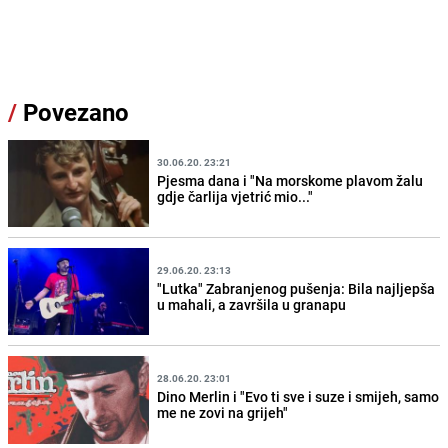
/
Povezano
30.06.20. 23:21
Pjesma dana i "Na morskome plavom žalu
gdje čarlija vjetrić mio..."
29.06.20. 23:13
"Lutka" Zabranjenog pušenja: Bila najljepša
u mahali, a završila u granapu
28.06.20. 23:01
Dino Merlin i "Evo ti sve i suze i smijeh, samo
me ne zovi na grijeh"