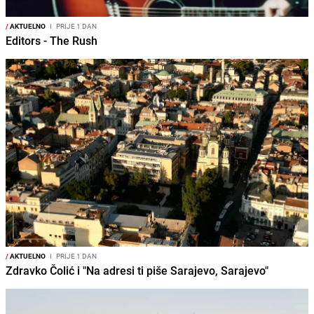
/
AKTUELNO
I
PRIJE 1 DAN
Editors - The Rush
/
AKTUELNO
I
PRIJE 1 DAN
Zdravko Čolić i "Na adresi ti piše Sarajevo, Sarajevo"