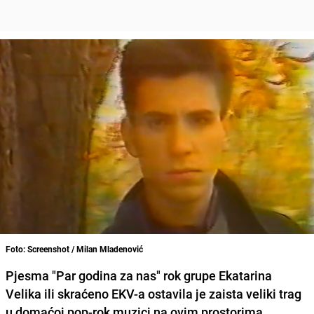
Foto: Screenshot / Milan Mladenović
Pjesma "
Par godina za nas
" rok grupe
Ekatarina
Velika
ili skraćeno EKV-a ostavila je zaista veliki trag
u domaćoj pop-rok muzici na ovim prostorima.