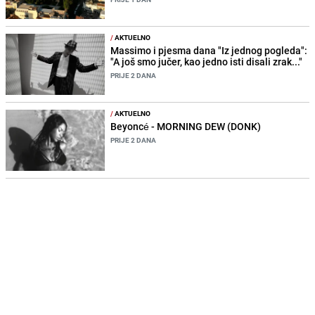
/
AKTUELNO
Massimo i pjesma dana "Iz jednog pogleda":
"A još smo jučer, kao jedno isti disali zrak..."
PRIJE 2 DANA
/
AKTUELNO
Beyoncé - MORNING DEW (DONK)
PRIJE 2 DANA