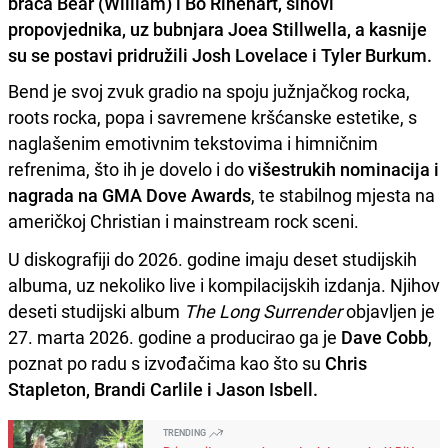
braća Bear (William) i Bo Rinehart, sinovi
propovjednika, uz bubnjara Joea Stillwella, a kasnije
su se postavi pridružili Josh Lovelace i Tyler Burkum.
Bend je svoj zvuk gradio na spoju južnjačkog rocka,
roots rocka, popa i savremene kršćanske estetike, s
naglašenim emotivnim tekstovima i himničnim
refrenima, što ih je dovelo i do
višestrukih nominacija i
nagrada na GMA Dove Awards
, te stabilnog mjesta na
američkoj Christian i mainstream rock sceni.
U diskografiji do 2026. godine imaju deset studijskih
albuma, uz nekoliko live i kompilacijskih izdanja. Njihov
deseti studijski album
The Long Surrender
objavljen je
27. marta 2026. godine a producirao ga je
Dave Cobb
,
poznat po radu s izvođačima kao što su
Chris
Stapleton, Brandi Carlile i Jason Isbell.
TRENDING