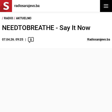
Otvor
/
RADIO
/
AKTUELNO
NEEDTOBREATHE - Say It Now
07.04.26. 09:25
Radiosarajevo.ba
0