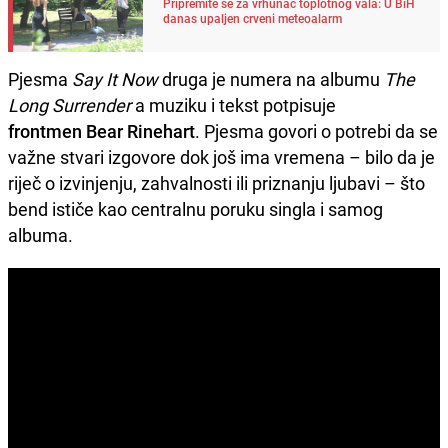
Pripremite se za vrhunac toplotnog vala: U BiH
danas upaljen crveni meteoalarm
Pjesma
Say It Now
druga je numera na albumu
The
Long Surrender
a muziku i tekst potpisuje
frontmen
Bear Rinehart
. Pjesma govori o potrebi da se
važne stvari izgovore dok još ima vremena – bilo da je
riječ o izvinjenju, zahvalnosti ili priznanju ljubavi – što
bend ističe kao centralnu poruku singla i samog
albuma.