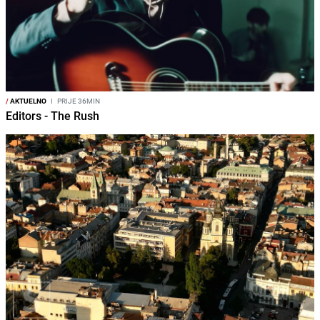
/
AKTUELNO
I
PRIJE 36MIN
Editors - The Rush