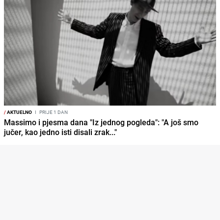
/
AKTUELNO
I
PRIJE 1 DAN
Massimo i pjesma dana "Iz jednog pogleda": "A još smo
jučer, kao jedno isti disali zrak..."