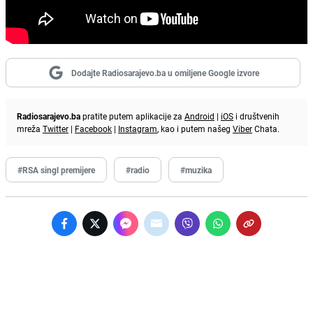
Dodajte Radiosarajevo.ba u omiljene Google izvore
Radiosarajevo.ba
pratite putem aplikacije za
Android
|
iOS
i društvenih
mreža
Twitter
|
Facebook
|
Instagram
, kao i putem našeg
Viber
Chata.
#RSA singl premijere
#radio
#muzika