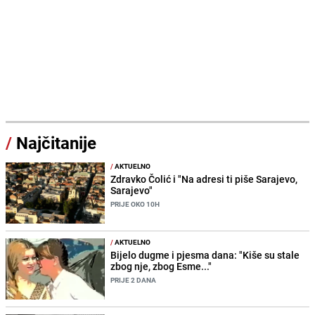
/
Najčitanije
/
AKTUELNO
Zdravko Čolić i "Na adresi ti piše Sarajevo,
Sarajevo"
PRIJE OKO 10H
/
AKTUELNO
Bijelo dugme i pjesma dana: "Kiše su stale
zbog nje, zbog Esme..."
PRIJE 2 DANA