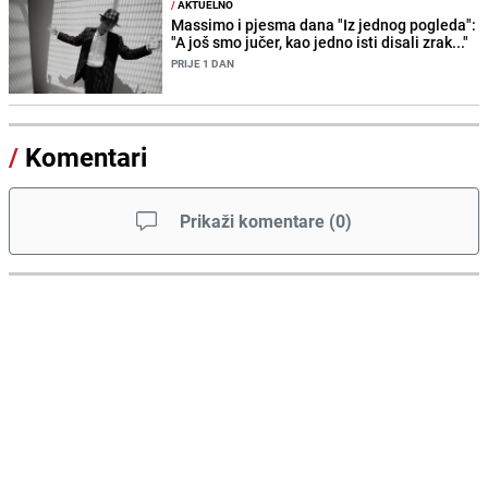
/
AKTUELNO
Massimo i pjesma dana "Iz jednog pogleda":
"A još smo jučer, kao jedno isti disali zrak..."
PRIJE 1 DAN
/
Komentari
Prikaži komentare
(
0
)