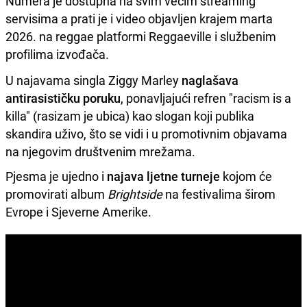
Numera je dostupna na svim većim streaming
servisima a prati je i video objavljen krajem marta
2026. na reggae platformi Reggaeville i službenim
profilima izvođača.
U najavama singla Ziggy Marley
naglašava
antirasističku poruku
, ponavljajući refren "racism is a
killa" (rasizam je ubica) kao slogan koji publika
skandira uživo, što se vidi i u promotivnim objavama
na njegovim društvenim mrežama.
Pjesma je ujedno i
najava ljetne turneje
kojom će
promovirati album
Brightside
na festivalima širom
Evrope i Sjeverne Amerike.