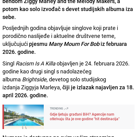
bendom Ziggy Marley and the Melody Makers, a
potom kao solo izvođač s devet studijskih albuma iza
sebe.
Posljednjih godina objavljuje singlove koji prate i
porodično naslijeđe i aktuelne društvene teme,
uključujući
pjesmu
Many Mourn For Bob
iz februara
2026. godine.
Singl
Racism Is A Killa
objavljen je 24. februara 2026.
godine kao drugi singl s nadolazećeg
albuma
Brightside
, devetog solo studijskog
izdanja Ziggyja Marleya,
čiji je izlazak najavljen za 18.
april 2026. godine.
TRENDING
Gdje ljetuju građani BiH? Agencije nam
otkrivaju šta je ove godine "hit destinacija"