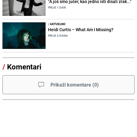
"A još smo jučer, kao jedno isti disali zrak..."
PRIJE 1 DAN
/
AKTUELNO
Heidi Curtis – What Am I Missing?
PRIJE 2 DANA
/
Komentari
Prikaži komentare
(
0
)