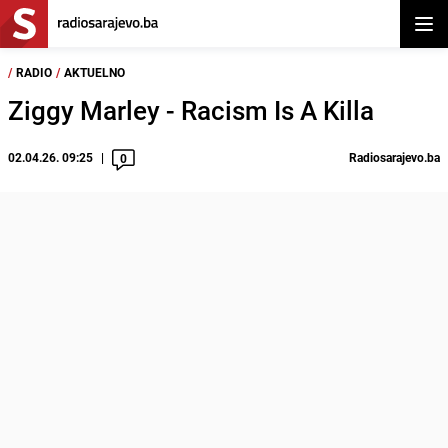
Otvor
/
RADIO
/
AKTUELNO
Ziggy Marley - Racism Is A Killa
02.04.26. 09:25
Radiosarajevo.ba
0