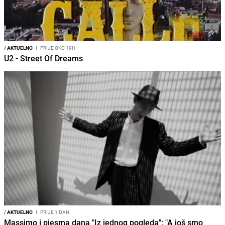
/
AKTUELNO
I
PRIJE OKO 19H
U2 - Street Of Dreams
/
AKTUELNO
I
PRIJE 1 DAN
Massimo i pjesma dana "Iz jednog pogleda": "A još smo