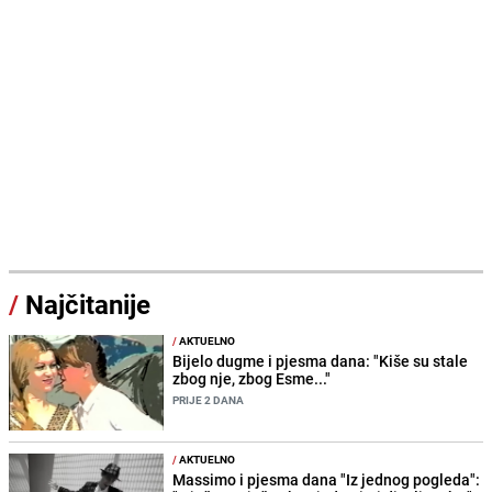
/
Najčitanije
/
AKTUELNO
Bijelo dugme i pjesma dana: "Kiše su stale
zbog nje, zbog Esme..."
PRIJE 2 DANA
/
AKTUELNO
Massimo i pjesma dana "Iz jednog pogleda":