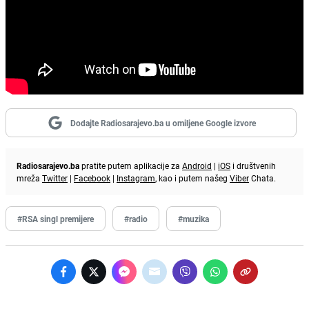
Dodajte Radiosarajevo.ba u omiljene Google izvore
Radiosarajevo.ba
pratite putem aplikacije za
Android
|
iOS
i društvenih
mreža
Twitter
|
Facebook
|
Instagram
, kao i putem našeg
Viber
Chata.
#RSA singl premijere
#radio
#muzika