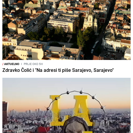
/
AKTUELNO
I
PRIJE OKO 5H
Zdravko Čolić i "Na adresi ti piše Sarajevo, Sarajevo"