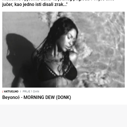
jučer, kao jedno isti disali zrak..."
/
AKTUELNO
I
PRIJE 1 DAN
Beyoncé - MORNING DEW (DONK)