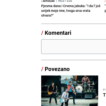
/
AKTUELNO
I
PRIJE 1 DAN
/
Pjesma dana i Crvena jabuka: "I da l' još
uvijek moje ime, tvoga srca vrata
otvara?"
/
Komentari
/
Povezano
21
T