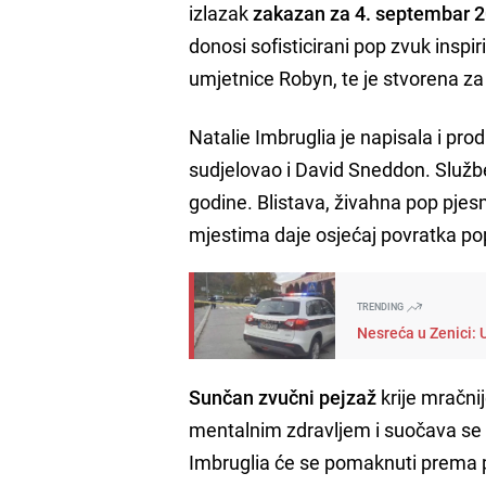
izlazak
zakazan za 4. septembar 2
donosi sofisticirani pop zvuk inspi
umjetnice Robyn, te je stvorena za
Natalie Imbruglia je napisala i pro
sudjelovao i David Sneddon. Služben
godine. Blistava, živahna pop pjes
mjestima daje osjećaj povratka pop
TRENDING
Nesreća u Zenici: 
Sunčan zvučni pejzaž
krije mračni
mentalnim zdravljem i suočava se
Imbruglia će se pomaknuti prema 