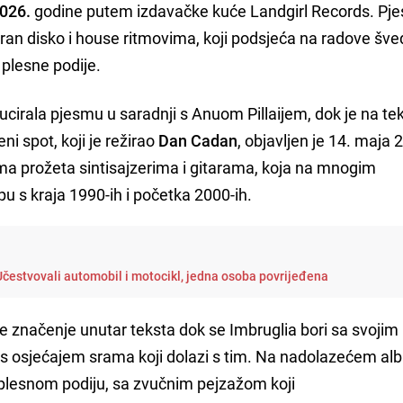
026.
godine putem izdavačke kuće Landgirl Records. Pj
riran disko i house ritmovima, koji podsjeća na radove šv
 plesne podije.
ducirala pjesmu u saradnji s Anuom Pillaijem, dok je na te
i spot, koji je režirao
Dan Cadan
, objavljen je 14. maja 
ma prožeta sintisajzerima i gitarama, koja na mnogim
u s kraja 1990-ih i početka 2000-ih.
Učestvovali automobil i motocikl, jedna osoba povrijeđena
je značenje unutar teksta dok se Imbruglia bori sa svojim
 s osjećajem srama koji dolazi s tim. Na nadolazećem a
plesnom podiju, sa zvučnim pejzažom koji