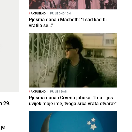
/
AKTUELNO
I
PRIJE OKO 15H
Pjesma dana i Macbeth: "I sad kad bi
vratila se..."
/
AKTUELNO
I
PRIJE 1 DAN
Pjesma dana i Crvena jabuka: "I da l' još
n 29.
uvijek moje ime, tvoga srca vrata otvara?"
 je