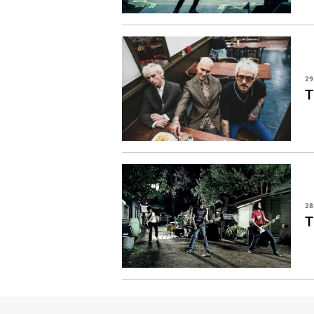
29
T
28
T