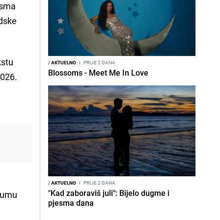
esma
edske
kstu
/
AKTUELNO
I
PRIJE 2 DANA
Blossoms - Meet Me In Love
2026.
/
AKTUELNO
I
PRIJE 2 DANA
"Kad zaboraviš juli": Bijelo dugme i
lbumu
pjesma dana