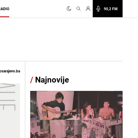
RADIO
90,2 FM
osarajevo.ba
/
Najnovije