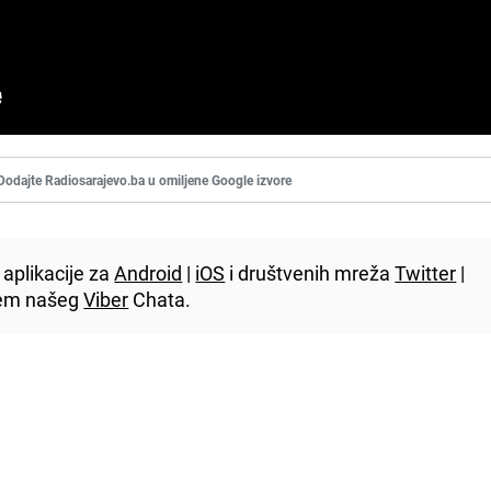
Dodajte Radiosarajevo.ba u omiljene Google izvore
aplikacije za
Android
|
iOS
i društvenih mreža
Twitter
|
utem našeg
Viber
Chata.