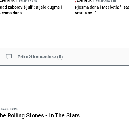
AKTUELNO
I
PRIJE 2 DANA
/
AKTUELNO
I
PRIJE OKO 15H
"Kad zaboraviš juli": Bijelo dugme i
Pjesma dana i Macbeth: "I sa
pjesma dana
vratila se..."
Prikaži komentare
(
0
)
.05.26. 09:25
he Rolling Stones - In The Stars