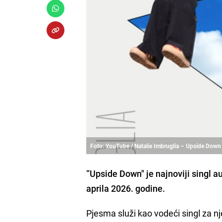
Foto: YouTube / Natalie Imbruglia – Upside Down
“Upside Down" je najnoviji singl a
aprila 2026. godine.
Pjesma služi kao vodeći singl za nj