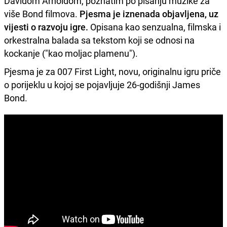
Davidom Arnoldom, poznatim po pisanju muzike za
više Bond filmova.
Pjesma je iznenada objavljena, uz
vijesti o razvoju igre.
Opisana kao senzualna, filmska i
orkestralna balada sa tekstom koji se odnosi na
kockanje ("kao moljac plamenu").
Pjesma je za 007 First Light, novu, originalnu igru priče
o porijeklu u kojoj se pojavljuje 26-godišnji James
Bond.