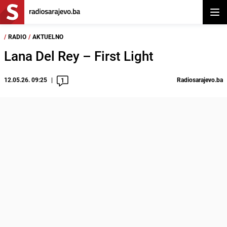
Otvor
/
RADIO
/
AKTUELNO
Lana Del Rey – First Light
12.05.26. 09:25
Radiosarajevo.ba
1