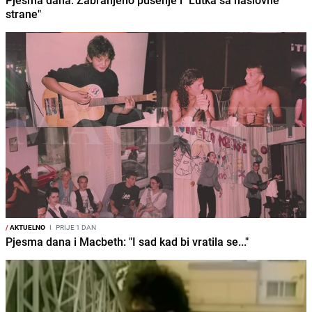
strane"
/
AKTUELNO
I
PRIJE 1 DAN
Pjesma dana i Macbeth: "I sad kad bi vratila se..."