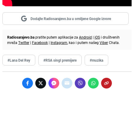
Dodajte Radiosarajevo.ba u omiljene Google izvore
Radiosarajevo.ba
pratite putem aplikacije za
Android
|
iOS
i društvenih
mreža
Twitter
|
Facebook
|
Instagram
, kao i putem našeg
Viber
Chata.
#Lana Del Rey
#RSA singl premijere
#muzika