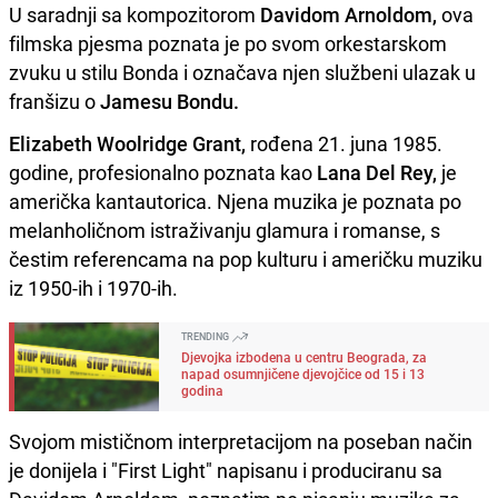
U saradnji sa kompozitorom
Davidom Arnoldom,
ova
filmska pjesma poznata je po svom orkestarskom
zvuku u stilu Bonda i označava njen službeni ulazak u
franšizu o
Jamesu Bondu.
Elizabeth Woolridge Grant,
rođena 21. juna 1985.
godine, profesionalno poznata kao
Lana Del Rey,
je
američka kantautorica. Njena muzika je poznata po
melanholičnom istraživanju glamura i romanse, s
čestim referencama na pop kulturu i američku muziku
iz 1950-ih i 1970-ih.
TRENDING
Djevojka izbodena u centru Beograda, za
napad osumnjičene djevojčice od 15 i 13
godina
Svojom mističnom interpretacijom na poseban način
je donijela i "First Light" napisanu i produciranu sa