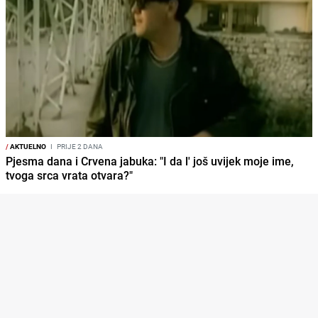
/
AKTUELNO
I
PRIJE 2 DANA
Pjesma dana i Crvena jabuka: "I da l' još uvijek moje ime,
tvoga srca vrata otvara?"