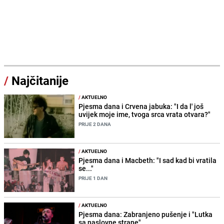
/
Najčitanije
/
AKTUELNO
Pjesma dana i Crvena jabuka: "I da l' još
uvijek moje ime, tvoga srca vrata otvara?"
PRIJE 2 DANA
/
AKTUELNO
Pjesma dana i Macbeth: "I sad kad bi vratila
se..."
PRIJE 1 DAN
/
AKTUELNO
Pjesma dana: Zabranjeno pušenje i "Lutka
sa naslovne strane"