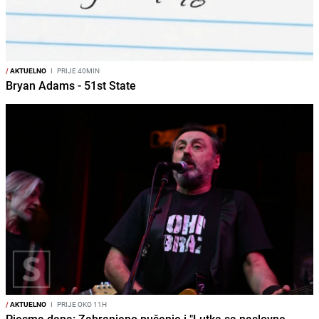
/
AKTUELNO
I
PRIJE 40MIN
Bryan Adams - 51st State
/
AKTUELNO
I
PRIJE OKO 11H
Pjesma dana: Zabranjeno pušenje i "Lutka sa naslovne