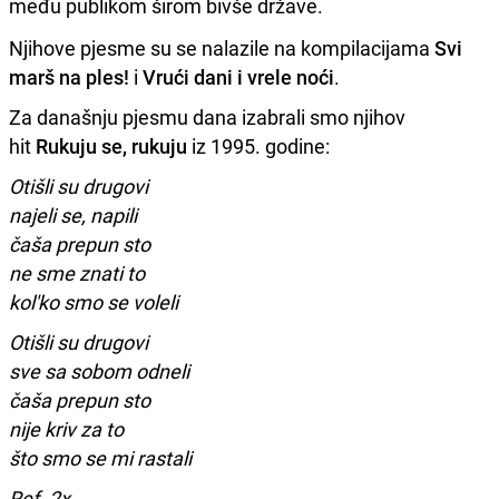
među publikom širom bivše države.
Njihove pjesme su se nalazile na kompilacijama
Svi
marš na ples!
i
Vrući dani i vrele noći
.
Za današnju pjesmu dana izabrali smo njihov
hit
Rukuju se, rukuju
iz 1995. godine:
Otišli su drugovi
najeli se, napili
čaša prepun sto
ne sme znati to
kol'ko smo se voleli
Otišli su drugovi
sve sa sobom odneli
čaša prepun sto
nije kriv za to
što smo se mi rastali
Ref. 2x