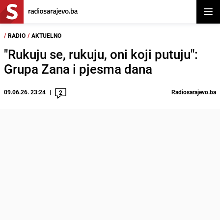
Otvor
/
RADIO
/
AKTUELNO
"Rukuju se, rukuju, oni koji putuju":
Grupa Zana i pjesma dana
09.06.26. 23:24
Radiosarajevo.ba
2