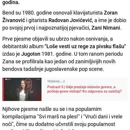
godina.
Bend su 1980. godine osnovali klavijaturista
Zoran
Živanović
i gitarista
Radovan Jovićević
, a ime je dobio
po svojoj prvoj i najpoznatijoj pjevačici,
Zani Nimani
.
Prve pjesme objavili su ubrzo nakon osnivanja, a
debitantski album
"Loše vesti uz rege za pivsku flašu"
izdao je
Jugoton
1981. godine. U tom ranom periodu
Zana se profilirala kao jedan od zanimljivijih novih
bendova tadašnje jugoslavenske pop scene.
TRENDING
Podcast S | Gdje prestaje sloboda govora, a
počinje govor mržnje? Ko odgovara za sadržaj?
Njihove pjesme našle su se i na popularnim
kompilacijama "Svi marš na ples!" i "Vrući dani i vrele
noći", čime su dodatno učvrstili svoju popularnost