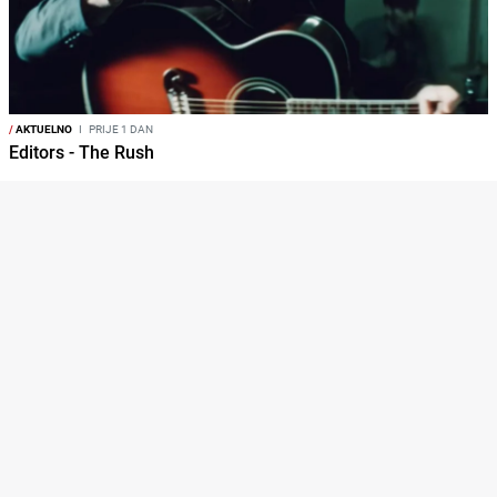
/
AKTUELNO
I
PRIJE 1 DAN
Editors - The Rush