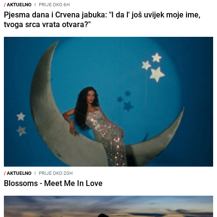
/
AKTUELNO
I
PRIJE OKO 6H
Pjesma dana i Crvena jabuka: "I da l' još uvijek moje ime,
tvoga srca vrata otvara?"
/
AKTUELNO
I
PRIJE OKO 20H
Blossoms - Meet Me In Love