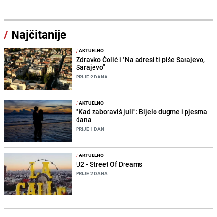
/
Najčitanije
/
AKTUELNO
Zdravko Čolić i "Na adresi ti piše Sarajevo,
Sarajevo"
PRIJE 2 DANA
/
AKTUELNO
"Kad zaboraviš juli": Bijelo dugme i pjesma
dana
PRIJE 1 DAN
/
AKTUELNO
U2 - Street Of Dreams
PRIJE 2 DANA