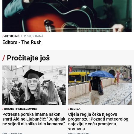
/
AKTUELNO
I
PRIJE 2 DANA
Editors - The Rush
/
Pročitajte još
/
BOSNA I HERCEGOVINA
/
REGIJA
Potresna poruka imama nakon
Cijela regija čeka njegovu
smrti Aldine Ljubunčić: "Dunjaluk
progonozu: Poznati meteorolog
ne vrijedi ni koliko krilo komarca"
najavljuje veću promjenu
vremena
PRIJE OKO 16H
PRIJE OKO 23H