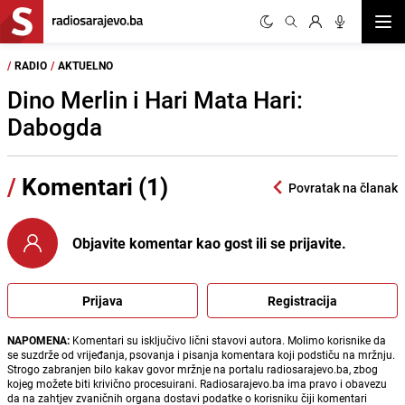
Otvor
/
RADIO
/
AKTUELNO
Dino Merlin i Hari Mata Hari:
Dabogda
/
Komentari (1)
Povratak na članak
Objavite komentar kao gost ili se prijavite.
Prijava
Registracija
NAPOMENA:
Komentari su isključivo lični stavovi autora. Molimo korisnike da
se suzdrže od vrijeđanja, psovanja i pisanja komentara koji podstiču na mržnju.
Strogo zabranjen bilo kakav govor mržnje na portalu radiosarajevo.ba, zbog
kojeg možete biti krivično procesuirani. Radiosarajevo.ba ima pravo i obavezu
da na zahtjev zvaničnih organa dostavi podatke o korisniku čiji komentari