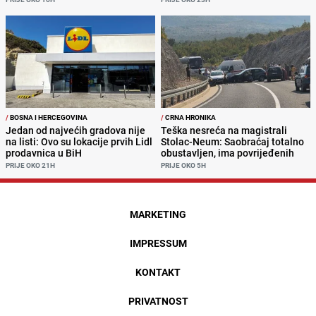
/
BOSNA I HERCEGOVINA
/
CRNA HRONIKA
Jedan od najvećih gradova nije
Teška nesreća na magistrali
na listi: Ovo su lokacije prvih Lidl
Stolac-Neum: Saobraćaj totalno
prodavnica u BiH
obustavljen, ima povrijeđenih
PRIJE OKO 21H
PRIJE OKO 5H
MARKETING
IMPRESSUM
KONTAKT
PRIVATNOST