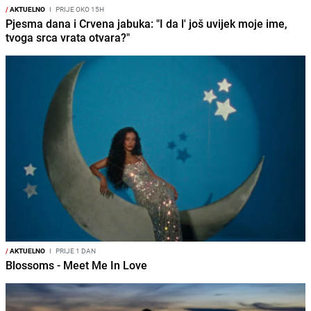
/
AKTUELNO
I
PRIJE OKO 15H
Pjesma dana i Crvena jabuka: "I da l' još uvijek moje ime,
tvoga srca vrata otvara?"
/
AKTUELNO
I
PRIJE 1 DAN
Blossoms - Meet Me In Love