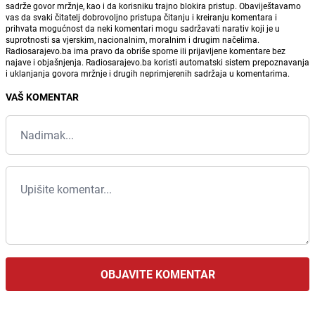
sadrže govor mržnje, kao i da korisniku trajno blokira pristup. Obaviještavamo
vas da svaki čitatelj dobrovoljno pristupa čitanju i kreiranju komentara i
prihvata mogućnost da neki komentari mogu sadržavati narativ koji je u
suprotnosti sa vjerskim, nacionalnim, moralnim i drugim načelima.
Radiosarajevo.ba ima pravo da obriše sporne ili prijavljene komentare bez
najave i objašnjenja. Radiosarajevo.ba koristi automatski sistem prepoznavanja
i uklanjanja govora mržnje i drugih neprimjerenih sadržaja u komentarima.
VAŠ KOMENTAR
OBJAVITE KOMENTAR