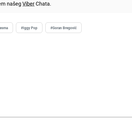
utem našeg
Viber
Chata.
jesma
#Iggy Pop
#Goran Bregović