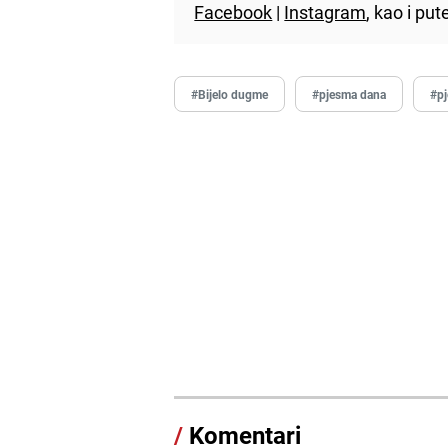
Facebook
|
Instagram
, kao i p
#Bijelo dugme
#pjesma dana
#p
/
Komentari