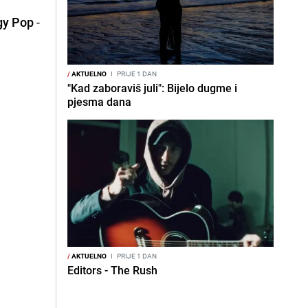
gy Pop
-
/
AKTUELNO
I
PRIJE 1 DAN
"Kad zaboraviš juli": Bijelo dugme i
pjesma dana
/
AKTUELNO
I
PRIJE 1 DAN
Editors - The Rush