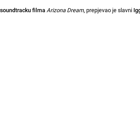
a
soundtracku filma
Arizona Dream
, prepjevao je slavni
Ig