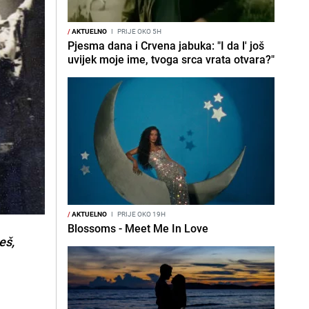
/
AKTUELNO
I
PRIJE OKO 5H
Pjesma dana i Crvena jabuka: "I da l' još
uvijek moje ime, tvoga srca vrata otvara?"
/
AKTUELNO
I
PRIJE OKO 19H
Blossoms - Meet Me In Love
eš,