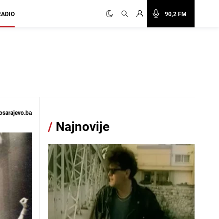
RADIO
90,2 FM
osarajevo.ba
/
Najnovije