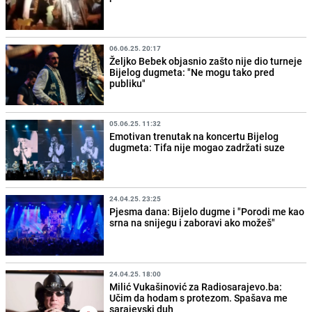
06.06.25. 20:17
Željko Bebek objasnio zašto nije dio turneje
Bijelog dugmeta: "Ne mogu tako pred
publiku"
05.06.25. 11:32
Emotivan trenutak na koncertu Bijelog
dugmeta: Tifa nije mogao zadržati suze
24.04.25. 23:25
Pjesma dana: Bijelo dugme i "Porodi me kao
srna na snijegu i zaboravi ako možeš"
24.04.25. 18:00
Milić Vukašinović za Radiosarajevo.ba:
Učim da hodam s protezom. Spašava me
sarajevski duh