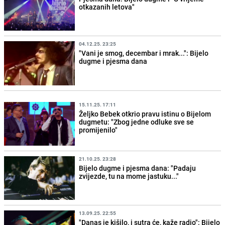
otkazanih letova"
04.12.25. 23:25
"Vani je smog, decembar i mrak...": Bijelo
dugme i pjesma dana
15.11.25. 17:11
Željko Bebek otkrio pravu istinu o Bijelom
dugmetu: "Zbog jedne odluke sve se
promijenilo"
21.10.25. 23:28
Bijelo dugme i pjesma dana: "Padaju
zvijezde, tu na mome jastuku..."
13.09.25. 22:55
"Danas je kišilo, i sutra će, kaže radio": Bijelo