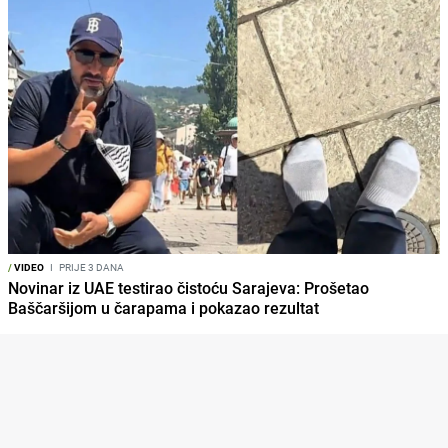
/
VIDEO
I
PRIJE 3 DANA
Novinar iz UAE testirao čistoću Sarajeva: Prošetao
Baščaršijom u čarapama i pokazao rezultat