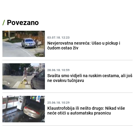
/
Povezano
03.07.18. 12:23
Nevjerovatna nesreća: Ušao u pickup i
čudom ostao živ
28.06.18. 10:59
Svašta smo vidjeli na ruskim cestama, ali još
ne ovakvu tučnjavu
25.06.18. 10:29
Klaustrofobija ili nešto drugo: Nikad više
neće otići u automatsku praonicu