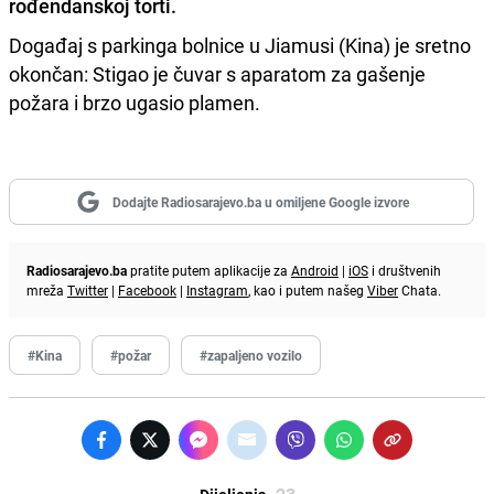
rođendanskoj torti.
Događaj s parkinga bolnice u Jiamusi (Kina) je sretno
okončan: Stigao je čuvar s aparatom za gašenje
požara i brzo ugasio plamen.
Dodajte Radiosarajevo.ba u omiljene Google izvore
Radiosarajevo.ba
pratite putem aplikacije za
Android
|
iOS
i društvenih
mreža
Twitter
|
Facebook
|
Instagram
, kao i putem našeg
Viber
Chata.
#Kina
#požar
#zapaljeno vozilo