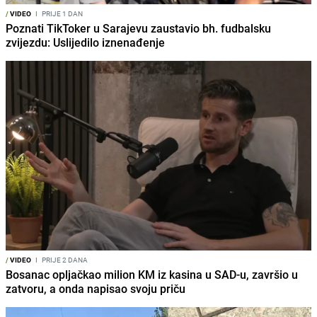
/
VIDEO
I
PRIJE 1 DAN
Poznati TikToker u Sarajevu zaustavio bh. fudbalsku
zvijezdu: Uslijedilo iznenađenje
/
VIDEO
I
PRIJE 2 DANA
Bosanac opljačkao milion KM iz kasina u SAD-u, završio u
zatvoru, a onda napisao svoju priču