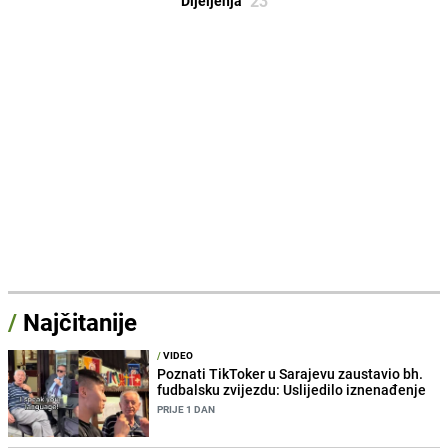
23
Dijeljenja
/
Najčitanije
/
VIDEO
Poznati TikToker u Sarajevu zaustavio bh.
fudbalsku zvijezdu: Uslijedilo iznenađenje
PRIJE 1 DAN