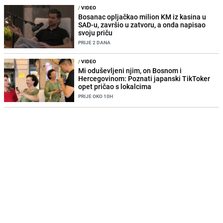
/
VIDEO
Bosanac opljačkao milion KM iz kasina u
SAD-u, završio u zatvoru, a onda napisao
svoju priču
PRIJE 2 DANA
/
VIDEO
Mi oduševljeni njim, on Bosnom i
Hercegovinom: Poznati japanski TikToker
opet pričao s lokalcima
PRIJE OKO 10H