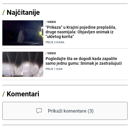
/
Najčitanije
/
VIDEO
"Prikaza" u Krajini pojedine preplašila,
druge nasmijala: Objavljen snimak iz
"ukletog korita"
PRIJE 2 DANA
/
VIDEO
Pogledajte šta se dogodi kada zapalite
samo jednu gumu: Snimak je zastrašujući
PRIJE 1 DAN
/
Komentari
Prikaži komentare
(
3
)