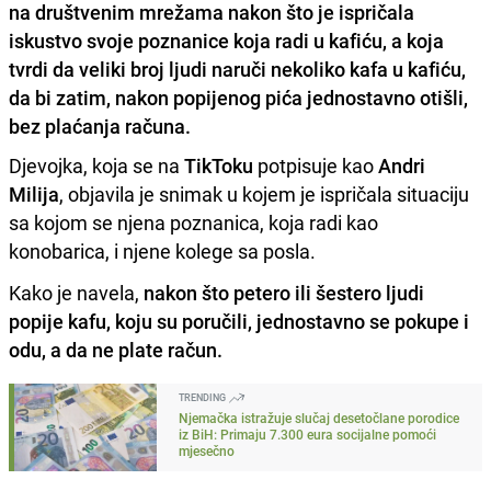
na društvenim mrežama nakon što je ispričala
iskustvo svoje poznanice koja radi u kafiću, a koja
tvrdi da veliki broj ljudi naruči nekoliko kafa u kafiću,
da bi zatim, nakon popijenog pića jednostavno otišli,
bez plaćanja računa.
Djevojka, koja se na
TikToku
potpisuje kao
Andri
Milija
, objavila je snimak u kojem je ispričala situaciju
sa kojom se njena poznanica, koja radi kao
konobarica, i njene kolege sa posla.
Kako je navela,
nakon što petero ili šestero ljudi
popije kafu, koju su poručili, jednostavno se pokupe i
odu, a da ne plate račun.
TRENDING
Njemačka istražuje slučaj desetočlane porodice
iz BiH: Primaju 7.300 eura socijalne pomoći
mjesečno