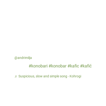
@andrimilja
#konobari
#konobar
#kafic
#kafić
♬ Suspicious, slow and simple song - Kohrogi