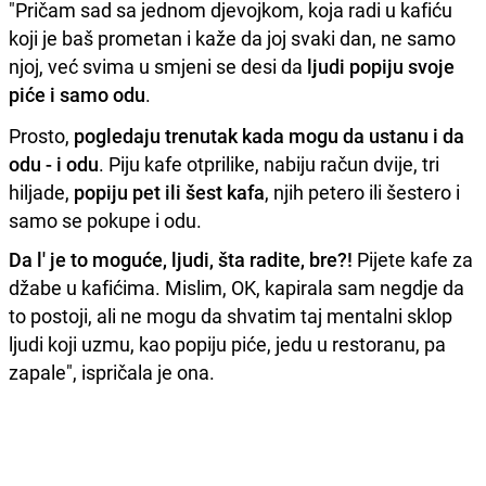
"Pričam sad sa jednom djevojkom, koja radi u kafiću
koji je baš prometan i kaže da joj svaki dan, ne samo
njoj, već svima u smjeni se desi da
ljudi popiju svoje
piće i samo odu
.
Prosto,
pogledaju trenutak kada mogu da ustanu i da
odu - i odu
. Piju kafe otprilike, nabiju račun dvije, tri
hiljade,
popiju pet ili šest kafa
, njih petero ili šestero i
samo se pokupe i odu.
Da l' je to moguće, ljudi, šta radite, bre?!
Pijete kafe za
džabe u kafićima. Mislim, OK, kapirala sam negdje da
to postoji, ali ne mogu da shvatim taj mentalni sklop
ljudi koji uzmu, kao popiju piće, jedu u restoranu, pa
zapale", ispričala je ona.