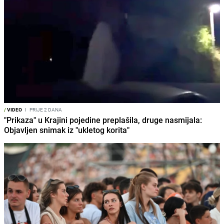
/
VIDEO
I
PRIJE 2 DANA
"Prikaza" u Krajini pojedine preplašila, druge nasmijala:
Objavljen snimak iz "ukletog korita"