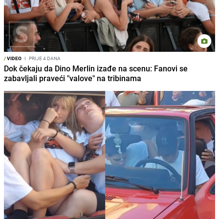
/
VIDEO
I
PRIJE 4 DANA
Dok čekaju da Dino Merlin izađe na scenu: Fanovi se
zabavljali praveći "valove" na tribinama