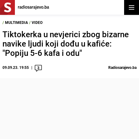
Otvor
/
MULTIMEDIA
/
VIDEO
Tiktokerka u nevjerici zbog bizarne
navike ljudi koji dođu u kafiće:
"Popiju 5-6 kafa i odu"
09.09.23. 19:55
Radiosarajevo.ba
3