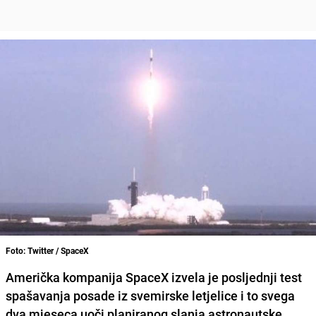
Foto: Twitter / SpaceX
Američka kompanija SpaceX izvela je posljednji test
spašavanja posade iz svemirske letjelice i to svega
dva mjeseca uoči planiranog slanja astronautske