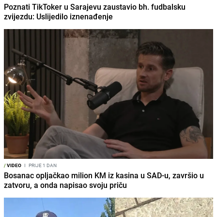
Poznati TikToker u Sarajevu zaustavio bh. fudbalsku
zvijezdu: Uslijedilo iznenađenje
/
VIDEO
I
PRIJE 1 DAN
Bosanac opljačkao milion KM iz kasina u SAD-u, završio u
zatvoru, a onda napisao svoju priču