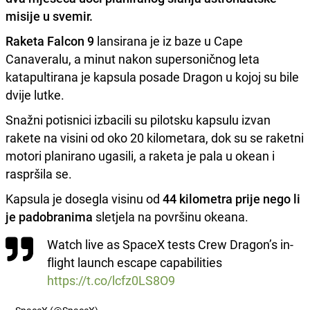
misije u svemir.
Raketa Falcon 9
lansirana je iz baze u Cape
Canaveralu, a minut nakon supersoničnog leta
katapultirana je kapsula posade Dragon u kojoj su bile
dvije lutke.
Snažni potisnici izbacili su pilotsku kapsulu izvan
rakete na visini od oko 20 kilometara, dok su se raketni
motori planirano ugasili, a raketa je pala u okean i
raspršila se.
Kapsula je dosegla visinu od
44 kilometra prije nego li
je padobranima
sletjela na površinu okeana.
Watch live as SpaceX tests Crew Dragon’s in-
flight launch escape capabilities
https://t.co/lcfz0LS8O9