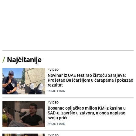
/
Najčitanije
/
VIDEO
Novinar iz UAE testirao čistoću Sarajeva:
Prošetao Baščaršijom u čarapama i pokazao
rezultat
PRIJE 1 DAN
/
VIDEO
Bosanac opljačkao milion KM iz kasina u
SAD-u, završio u zatvoru, a onda napisao
svoju priču
PRIJE 1 DAN
/
VIDEO