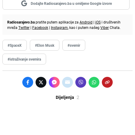
Dodajte Radiosarajevo.ba u omiljene Google izvore
Radiosarajevo.ba
pratite putem aplikacije za
Android
|
iOS
i društvenih
mreža
Twitter
|
Facebook
|
Instagram
, kao i putem našeg
Viber
Chata.
#SpaceX
#Elon Musk
#svemir
#istraživanje svemira
2
Dijeljenja