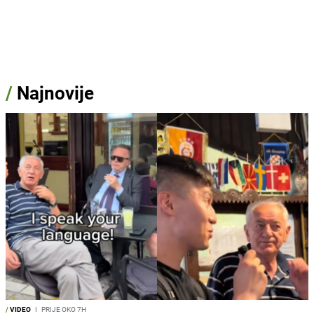
/
Najnovije
/
VIDEO
I
PRIJE OKO 7H