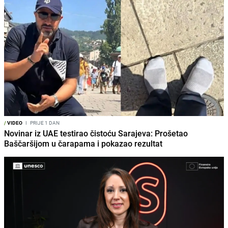
/
VIDEO
I
PRIJE 1 DAN
Novinar iz UAE testirao čistoću Sarajeva: Prošetao
Baščaršijom u čarapama i pokazao rezultat