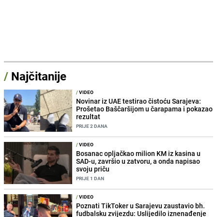
/
Najčitanije
/
VIDEO
Novinar iz UAE testirao čistoću Sarajeva:
Prošetao Baščaršijom u čarapama i pokazao
rezultat
PRIJE 2 DANA
/
VIDEO
Bosanac opljačkao milion KM iz kasina u
SAD-u, završio u zatvoru, a onda napisao
svoju priču
PRIJE 1 DAN
/
VIDEO
Poznati TikToker u Sarajevu zaustavio bh.
fudbalsku zvijezdu: Uslijedilo iznenađenje