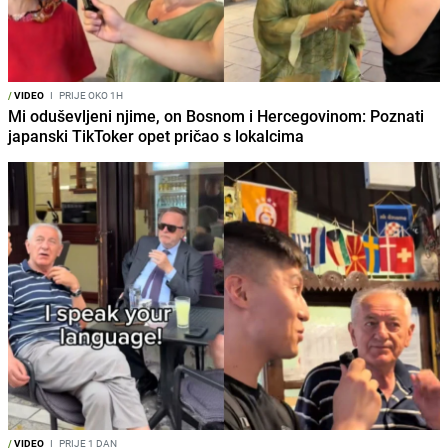
/
VIDEO
I
PRIJE OKO 1H
Mi oduševljeni njime, on Bosnom i Hercegovinom: Poznati
japanski TikToker opet pričao s lokalcima
/
VIDEO
I
PRIJE 1 DAN