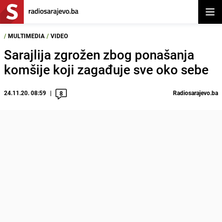
Otvor
/
MULTIMEDIA
/
VIDEO
Sarajlija zgrožen zbog ponašanja
komšije koji zagađuje sve oko sebe
24.11.20. 08:59
Radiosarajevo.ba
8