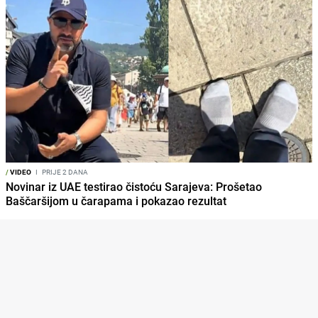
/
VIDEO
I
PRIJE 2 DANA
Novinar iz UAE testirao čistoću Sarajeva: Prošetao
Baščaršijom u čarapama i pokazao rezultat