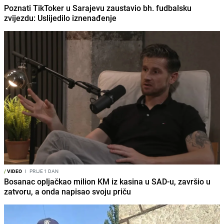
Poznati TikToker u Sarajevu zaustavio bh. fudbalsku
zvijezdu: Uslijedilo iznenađenje
/
VIDEO
I
PRIJE 1 DAN
Bosanac opljačkao milion KM iz kasina u SAD-u, završio u
zatvoru, a onda napisao svoju priču