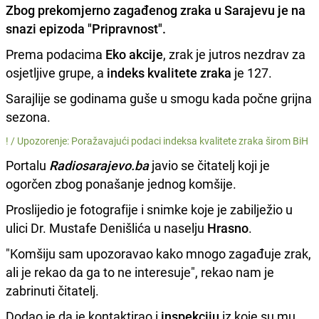
Zbog prekomjerno zagađenog zraka u
Sarajevu
je na
snazi epizoda "Pripravnost".
Prema podacima
Eko akcije
, zrak je jutros nezdrav za
osjetljive grupe, a
indeks kvalitete zraka
je 127.
Sarajlije se godinama guše u smogu kada počne grijna
sezona.
! /
Upozorenje: Poražavajući podaci indeksa kvalitete zraka širom BiH
Portalu
Radiosarajevo.ba
javio se čitatelj koji je
ogorčen zbog ponašanje jednog komšije.
Proslijedio je fotografije i snimke koje je zabilježio u
ulici Dr. Mustafe Denišlića u naselju
Hrasno
.
"Komšiju sam upozoravao kako mnogo zagađuje zrak,
ali je rekao da ga to ne interesuje", rekao nam je
zabrinuti čitatelj.
Dodao je da je kontaktirao i
inspekciju
iz koje su mu