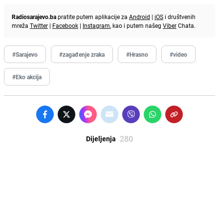
Radiosarajevo.ba
pratite putem aplikacije za
Android
|
iOS
i društvenih
mreža
Twitter
|
Facebook
|
Instagram
, kao i putem našeg
Viber
Chata.
#Sarajevo
#zagađenje zraka
#Hrasno
#video
#Eko akcija
280
Dijeljenja