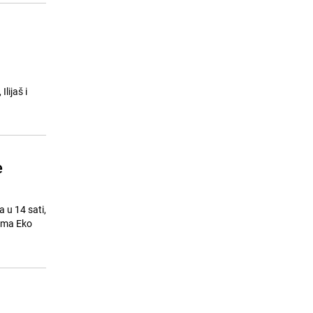
lijaš i
e
 u 14 sati,
cima Eko