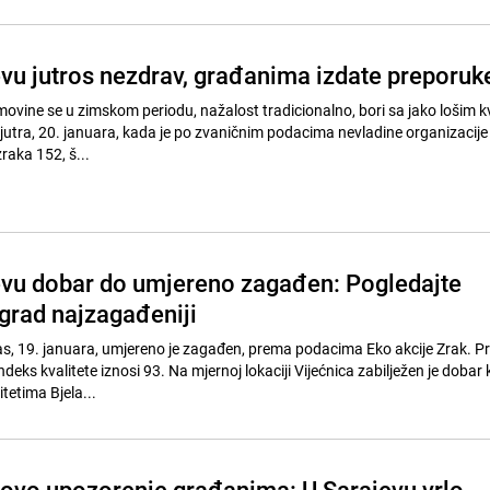
evu jutros nezdrav, građanima izdate preporuk
ovine se u zimskom periodu, nažalost tradicionalno, bori sa jako lošim k
 jutra, 20. januara, kada je po zvaničnim podacima nevladine organizacije
raka 152, š...
evu dobar do umjereno zagađen: Pogledajte
s grad najzagađeniji
s, 19. januara, umjereno je zagađen, prema podacima Eko akcije Zrak. 
ndeks kvalitete iznosi 93. Na mjernoj lokaciji Vijećnica zabilježen je dobar 
itetima Bjela...
 novo upozorenje građanima: U Sarajevu vrlo