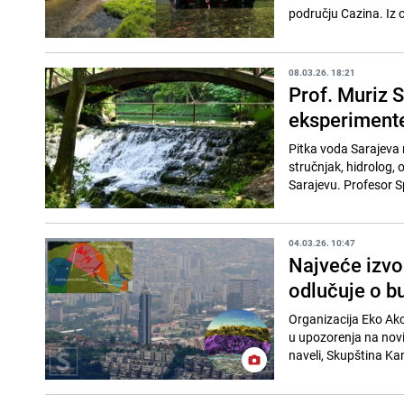
području Cazina. Iz 
08.03.26. 18:21
Prof. Muriz S
eksperiment
Pitka voda Sarajeva 
stručnjak, hidrolog,
Sarajevu. Profesor S
04.03.26. 10:47
Najveće izvor
odlučuje o b
Organizacija Eko Akci
u upozorenja na novi 
naveli, Skupština Ka