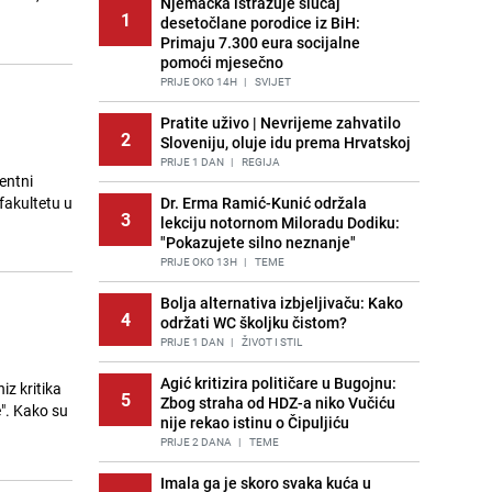
Njemačka istražuje slučaj
1
desetočlane porodice iz BiH:
Primaju 7.300 eura socijalne
pomoći mjesečno
PRIJE OKO 14H
|
SVIJET
Pratite uživo | Nevrijeme zahvatilo
2
Sloveniju, oluje idu prema Hrvatskoj
PRIJE 1 DAN
|
REGIJA
entni
fakultetu u
Dr. Erma Ramić-Kunić održala
3
lekciju notornom Miloradu Dodiku:
"Pokazujete silno neznanje"
PRIJE OKO 13H
|
TEME
Bolja alternativa izbjeljivaču: Kako
4
održati WC školjku čistom?
PRIJE 1 DAN
|
ŽIVOT I STIL
Agić kritizira političare u Bugojnu:
iz kritika
5
Zbog straha od HDZ-a niko Vučiću
e". Kako su
nije rekao istinu o Čipuljiću
PRIJE 2 DANA
|
TEME
Imala ga je skoro svaka kuća u