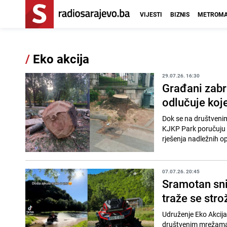
VIJESTI
BIZNIS
METROMA
/
Eko akcija
29.07.26. 16:30
Građani zabr
odlučuje koj
Dok se na društvenim
KJKP Park poručuju d
rješenja nadležnih opć
07.07.26. 20:45
Sramotan sni
traže se stro
Udruženje Eko Akcija 
društvenim mrežama 