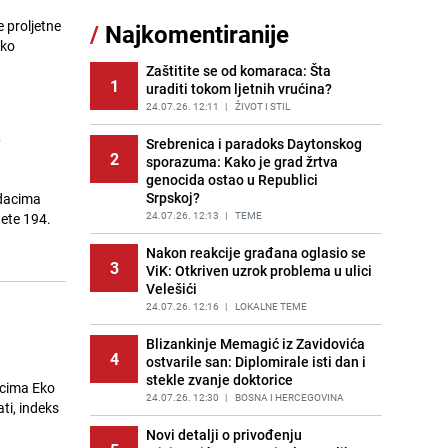
sankcionisao vozača iz Bosanskog
e proljetne
/
Najkomentiranije
Novog
ako
PRIJE 2 DANA
|
BOSNA I HERCEGOVINA
Zaštitite se od komaraca: Šta
1
uraditi tokom ljetnih vrućina?
Kao iz slastičarne: Rolada od
12
čokolade i kokosa bez pečenja,
24.07.26. 12:11
|
ŽIVOT I STIL
jednostavan desert bez imalo muke
e
Srebrenica i paradoks Daytonskog
PRIJE 2 DANA
|
RECEPTI
2
sporazuma: Kako je grad žrtva
genocida ostao u Republici
Tajna savršenog makedonskog
13
Srpskoj?
odacima
ajvara: Stari recept za kremast i
bogat okus
24.07.26. 12:13
|
TEME
tete 194.
PRIJE 2 DANA
|
RECEPTI
Nakon reakcije građana oglasio se
3
ViK: Otkriven uzrok problema u ulici
Tuga potresla grad na Uni:
14
Velešići
Preminula Lejla Muhić (39),
sugrađani u nevjerici
24.07.26. 12:16
|
LOKALNE TEME
PRIJE 2 DANA
|
BOSNA I HERCEGOVINA
Blizankinje Memagić iz Zavidovića
4
ostvarile san: Diplomirale isti dan i
Borba trajala satima: Pogledajte
15
stekle zvanje doktorice
'grdosiju' od skoro tri metra koju su
acima Eko
braća izvukla iz mora
24.07.26. 12:30
|
BOSNA I HERCEGOVINA
ti, indeks
PRIJE 1 DAN
|
SVIJET
Novi detalji o privođenju