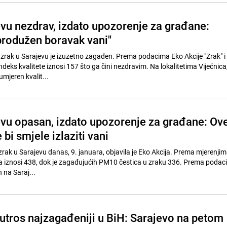
evu nezdrav, izdato upozorenje za građane:
 produžen boravak vani"
, zrak u Sarajevu je izuzetno zagađen. Prema podacima Eko Akcije "Zrak" i
ndeks kvalitete iznosi 157 što ga čini nezdravim. Na lokalitetima Vijećnica, I
umjeren kvalit...
evu opasan, izdato upozorenje za građane: Ov
 bi smjele izlaziti vani
rak u Sarajevu danas, 9. januara, objavila je Eko Akcija. Prema mjerenjima
ka iznosi 438, dok je zagađujućih PM10 čestica u zraku 336. Prema poda
 na Saraj...
jutros najzagađeniji u BiH: Sarajevo na petom