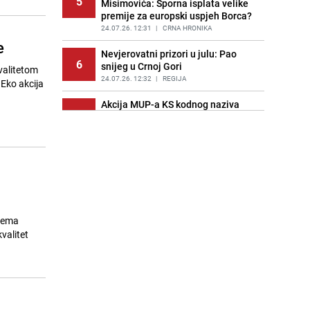
5
Misimovića: Sporna isplata velike
premije za europski uspjeh Borca?
24.07.26. 12:31
|
CRNA HRONIKA
e
Nevjerovatni prizori u julu: Pao
6
snijeg u Crnoj Gori
valitetom
24.07.26. 12:32
|
REGIJA
 Eko akcija
Akcija MUP-a KS kodnog naziva
7
"Šibica": Uhapšena jedna osoba,
pronađene laboratorije i droga
24.07.26. 12:42
|
CRNA HRONIKA
Spuštena brana na Bentbaši: U toku
8
su radovi na uklanjanju mulja iz
korita Miljacke
24.07.26. 12:44
|
LOKALNE TEME
Prema
Jurgen Klopp zvanično preuzeo
kvalitet
9
reprezentaciju Njemačke: "Ovo nas
može ujediniti kao ništa drugo"
24.07.26. 12:53
|
NOGOMET
Užas bh. u susjedstvu: Djed
10
uhapšen zbog sumnje da je obljubio