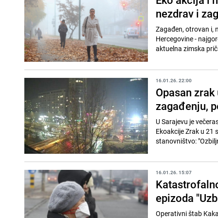
nezdrav i za
Zagađen, otrovan i, 
Hercegovine - najgore
aktuelna zimska priča
16.01.26. 22:00
Opasan zrak 
zagađenju, p
U Sarajevu je večera
Ekoakcije Zrak u 21 
stanovništvo: "Ozbiljn
16.01.26. 15:07
Katastrofaln
epizoda "Uzb
Operativni štab Kaka