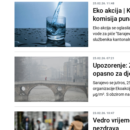
25.02.26. 11:48
Eko akcija | 
komisija puna
Eko akcija se oglasil
vode za piće "Sarajev
službenika kantonaln
25.02.26. 07:21
Upozorenje: 
opasno za dje
Sarajevo se jutros, 
organizacije Ekoakci
µg/m³. S obzirom na 
23.02.26. 10:47
Vedro vrijem
nezdrava