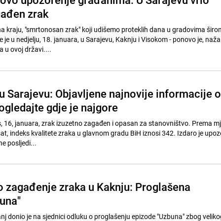
gađen zrak
na kraju, "smrtonosan zrak" koji udišemo proteklih dana u gradovima širo
 je u nedjelju, 18. januara, u Sarajevu, Kaknju i Visokom - ponovo je, naža
 u ovoj državi....
u Sarajevu: Objavljene najnovije informacije o
ogledajte gdje je najgore
s, 16, januara, zrak izuzetno zagađen i opasan za stanovništvo. Prema m
sat, indeks kvalitete zraka u glavnom gradu BiH iznosi 342. Izdaro je upoz
e posljedi...
o zagađenje zraka u Kaknju: Proglašena
una"
nj donio je na sjednici odluku o proglašenju epizode "Uzbuna" zbog veliko