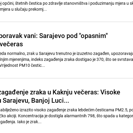
 općini, štetnih čestica po zdravlje stanovništva i poduzimanju mjera u s
mjera u slučaju prekomj...
 boravak vani: Sarajevo pod "opasnim"
večeras
eda normalno, zrak u Sarajevu trenutno je izuzetno zagađen, upozoravaju
dnjim mjerenjima, indeks zagađenja zraka dostigao je 370, što se svrstava
Vrijednost PM10 čestic...
agađenje zraka u Kaknju večeras: Visoke
u Sarajevu, Banjoj Luci...
zabilježeno izrazito visoko zagađenje zraka lebdećim česticama PM2.5, p
Eko akciji. Koncentracija je dostigla alarmantnih 798, što spada u kategor
ađenja. Iako je zrak...