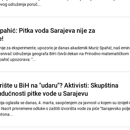
ovog udruženja poruč...
pahić: Pitka voda Sarajeva nije za
e!
nije za eksperimente, upozorio je danas akademik Muriz Spahić, naš emin
 osnivač Udruženja geografa BiH i bivši dekan na Prirodno-matematičkom 
pahić upozorava: "...
ište u BiH na "udaru"? Aktivisti: Skupština
udućnosti pitke vode u Sarajevu
ja oglasila se danas, 4. marta, saopćenjem za javnost u kojem su iznijeli n
Nacrt privremene odluke o zaštiti izvorišta vode za piće "Sarajevsko polj
ntona...