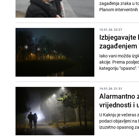
zagađenja zraka u toj
Planom interventnih 
15.01.26. 22:27
Izbjegavajte
zagađenjem 
Iako vani možda izgl
akcije. Prema poslje
kategoriju "opasno". 
14.01.26. 21:31
Alarmantno z
vrijednosti i 
U Kaknju je večeras 
podaci objavljeni na 
izuzetno opasnog zag