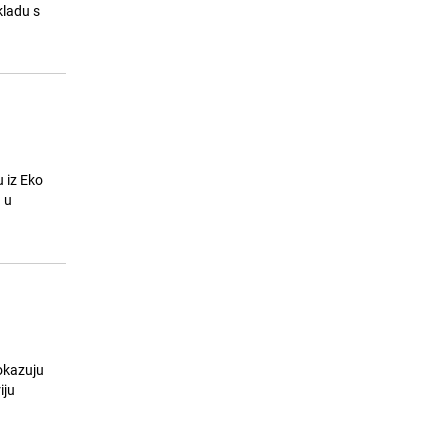
iskočiti iz kabine, kupači se bacali u
kladu s
vodu
24.07.26. 13:43
|
REGIJA
 iz Eko
 u
okazuju
iju