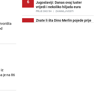
6
Jugoslaviji: Danas ovaj luster
vrijedi i nekoliko hiljada eura
PRIJE OKO 5H
|
ZANIMLJIVOSTI
Znate li šta Dino Merlin pojede prije
zvorišta
7
izlaska na scenu? Njegov ritual
od
iznenadio mnoge
PRIJE 2 DANA
|
SHOWBIZ
Pijana sjela za volan: Osiguranje
8
odbilo isplatu štete na vozilu koje je
slupala Anja Ljubojević
PRIJE 2 DANA
|
BOSNA I HERCEGOVINA
Stručnjaci upozoravaju: Izrael ulaže
9
milione kako bi utjecao na
 iz
odgovore ChatGPT-a o Gazi
a je na 86
PRIJE OKO 16H
|
SVIJET
Akcija na Dobrinji: Specijalci MUP-a
10
KS opkolili zgradu
PRIJE 2 DANA
|
LOKALNE TEME
Nastavak provokacija: MUP RS
11
oduzeo zastavu s ljiljanima i