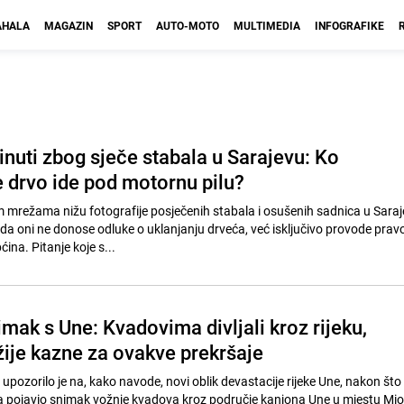
HALA
MAGAZIN
SPORT
AUTO-MOTO
MULTIMEDIA
INFOGRAFIKE
inuti zbog sječe stabala u Sarajevu: Ko
e drvo ide pod motornu pilu?
 mrežama nižu fotografije posječenih stabala i osušenih sadnica u Saraje
a oni ne donose odluke o uklanjanju drveća, već isključivo provode pra
ina. Pitanje koje s...
mak s Une: Kvadovima divljali kroz rijeku,
žije kazne za ovakve prekršaje
upozorilo je na, kako navode, novi oblik devastacije rijeke Une, nakon što
pojavio snimak vožnje kvadova kroz područje kanjona Une u mjestu Mio