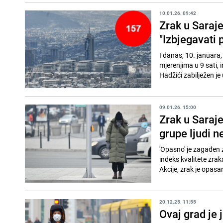
10.01.26. 09:42
Zrak u Saraj
"Izbjegavati
I danas, 10. januara
mjerenjima u 9 sati, i
Hadžići zabilježen je 
09.01.26. 15:00
Zrak u Saraj
grupe ljudi ne
'Opasno' je zagađen z
indeks kvalitete zra
Akcije, zrak je opasan
20.12.25. 11:55
Ovaj grad je 