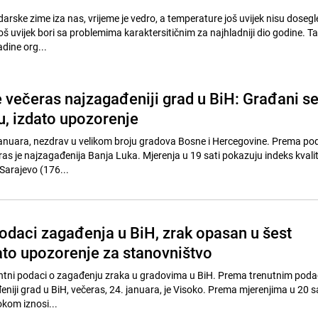
ndarske zime iza nas, vrijeme je vedro, a temperature još uvijek nisu dosegl
 još uvijek bori sa problemima karaktersitičnim za najhladniji dio godine. T
dine org...
e večeras najzagađeniji grad u BiH: Građani s
, izdato upozorenje
 januara, nezdrav u velikom broju gradova Bosne i Hercegovine. Prema p
ras je najzagađenija Banja Luka. Mjerenja u 19 sati pokazuju indeks kvali
 Sarajevo (176...
odaci zagađenja u BiH, zrak opasan u šest
ato upozorenje za stanovništvo
antni podaci o zagađenju zraka u gradovima u BiH. Prema trenutnim pod
eniji grad u BiH, večeras, 24. januara, je Visoko. Prema mjerenjima u 20 sa
okom iznosi...