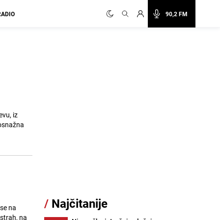
RADIO
90,2 FM
vu, iz
vosnažna
/
Najčitanije
 se na
strah, na