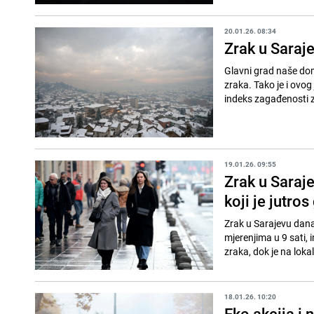
20.01.26. 08:34
Zrak u Saraj
Glavni grad naše dom
zraka. Tako je i ovog
indeks zagađenosti z
19.01.26. 09:55
Zrak u Saraj
koji je jutro
Zrak u Sarajevu dana
mjerenjima u 9 sati, i
zraka, dok je na lokal
18.01.26. 10:20
Eko akcija i