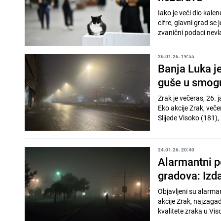
Iako je veći dio kale
cifre, glavni grad se
zvanični podaci nevla
26.01.26. 19:55
Banja Luka j
guše u smogu
Zrak je večeras, 26.
Eko akcije Zrak, veče
Slijede Visoko (181),
24.01.26. 20:40
Alarmantni p
gradova: Izd
Objavljeni su alarm
akcije Zrak, najzagađ
kvalitete zraka u Vis