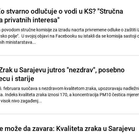
Ko stvarno odlučuje o vodi u KS? "Stručna
 privatnih interesa"
a povodom stručne komisije za izradu nacrta privremene odluke o zaštiti i
sko polje". U svojoj objavi na Facebooku su istakli da se komisija sastoji 
ih ministarstava...
Zrak u Sarajevu jutros "nezdrav", posebno
cu i starije
25. februara suočava s nezdravom kvalitetom zraka, upozoravaju nadležni
ja. Indeks kvaliteta zraka iznosi 170, a koncentracija PM10 čestica mjeren
visok nivo zagađenj...
e može da zavara: Kvaliteta zraka u Sarajevu